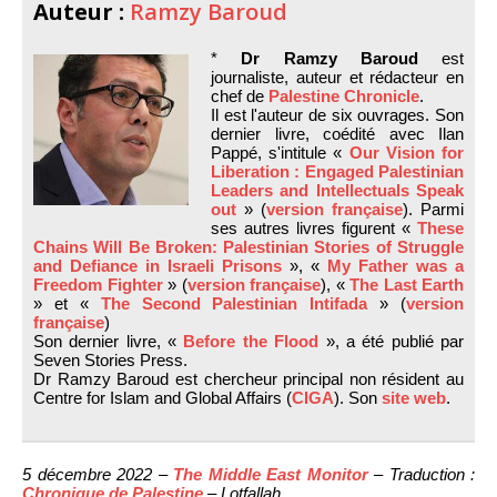
Auteur :
Ramzy Baroud
*
Dr Ramzy Baroud
est
journaliste, auteur et rédacteur en
chef de
Palestine Chronicle
.
Il est l'auteur de six ouvrages. Son
dernier livre, coédité avec Ilan
Pappé, s'intitule «
Our Vision for
Liberation : Engaged Palestinian
Leaders and Intellectuals Speak
out
» (
version française
). Parmi
ses autres livres figurent «
These
Chains Will Be Broken: Palestinian Stories of Struggle
and Defiance in Israeli Prisons
», «
My Father was a
Freedom Fighter
» (
version française
), «
The Last Earth
» et «
The Second Palestinian Intifada
» (
version
française
)
Son dernier livre, «
Before the Flood
», a été publié par
Seven Stories Press.
Dr Ramzy Baroud est chercheur principal non résident au
Centre for Islam and Global Affairs (
CIGA
). Son
site web
.
5 décembre 2022 –
The Middle East Monitor
– Traduction :
Chronique de Palestine
– Lotfallah