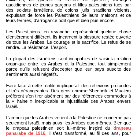
quotidiennes de jeunes garçons et filles palestiniens tués par
des soldats israéliens, de colons juifs israéliens violents,
expulsant de force les Palestiniens de leurs maisons et de
leurs fermes, d’arrogance politique et bien plus encore.
Les Palestiniens, en revanche, représentent quelque chose
d’entièrement différent. Ils incarnent la blessure restée ouverte
de tous les Arabes. Le courage et le sacrifice. Le refus de se
rendre. La résistance. L’espoir.
La plupart des Israéliens sont incapables de saisir la relation
organique entre les Arabes et la Palestine, tout simplement
parce qu’ils refusent d’accepter que leur pays suscite des
sentiments aussi négatifs.
Faire face à cette réalité impliquerait des réflexions profondes
et très dérangeantes. Des gens comme Shechnik et Mualem
préfèrent s’en tirer aisément par des références commodes à
la « haine » inexplicable et injustifiable des Arabes envers
Israël.
L’amour que les Arabes vouent à la Palestine ne concerne pas
seulement Israël, mais aussi les Arabes eux-mêmes. Bien que
le drapeau palestinien soit lui-même inspiré du
drapeau
panarabe de 1916
, il s’est transformé, au fil des ans, pour