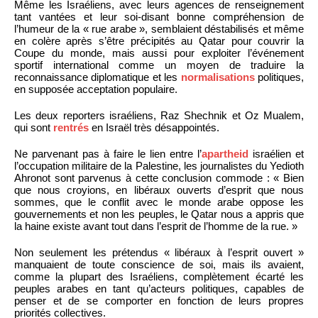
Même les Israéliens, avec leurs agences de renseignement
tant vantées et leur soi-disant bonne compréhension de
l’humeur de la « rue arabe », semblaient déstabilisés et même
en colère après s’être précipités au Qatar pour couvrir la
Coupe du monde, mais aussi pour exploiter l’événement
sportif international comme un moyen de traduire la
reconnaissance diplomatique et les
normalisations
politiques,
en supposée acceptation populaire.
Les deux reporters israéliens, Raz Shechnik et Oz Mualem,
qui sont
rentrés
en Israël très désappointés.
Ne parvenant pas à faire le lien entre l’
apartheid
israélien et
l’occupation militaire de la Palestine, les journalistes du Yedioth
Ahronot sont parvenus à cette conclusion commode : « Bien
que nous croyions, en libéraux ouverts d’esprit que nous
sommes, que le conflit avec le monde arabe oppose les
gouvernements et non les peuples, le Qatar nous a appris que
la haine existe avant tout dans l’esprit de l’homme de la rue. »
Non seulement les prétendus « libéraux à l’esprit ouvert »
manquaient de toute conscience de soi, mais ils avaient,
comme la plupart des Israéliens, complètement écarté les
peuples arabes en tant qu’acteurs politiques, capables de
penser et de se comporter en fonction de leurs propres
priorités collectives.