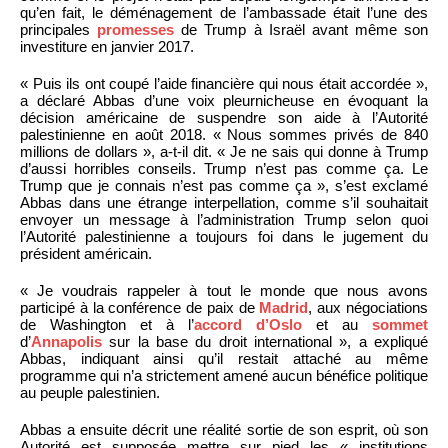
qu’en fait, le déménagement de l’ambassade était l’une des
principales
promesses
de Trump à Israël avant même son
investiture en janvier 2017.
« Puis ils ont coupé l’aide financière qui nous était accordée »,
a déclaré Abbas d’une voix pleurnicheuse en évoquant la
décision américaine de suspendre son aide à l’Autorité
palestinienne en août 2018. « Nous sommes privés de 840
millions de dollars », a-t-il dit. « Je ne sais qui donne à Trump
d’aussi horribles conseils. Trump n’est pas comme ça. Le
Trump que je connais n’est pas comme ça », s’est exclamé
Abbas dans une étrange interpellation, comme s’il souhaitait
envoyer un message à l’administration Trump selon quoi
l’Autorité palestinienne a toujours foi dans le jugement du
président américain.
« Je voudrais rappeler à tout le monde que nous avons
participé à la conférence de paix de
Madrid
, aux négociations
de Washington et à l’
accord d’Oslo
et au
sommet
d’
Annapolis
sur la base du droit international », a expliqué
Abbas, indiquant ainsi qu’il restait attaché au même
programme qui n’a strictement amené aucun bénéfice politique
au peuple palestinien.
Abbas a ensuite décrit une réalité sortie de son esprit, où son
Autorité est supposée mettre sur pied les « institutions