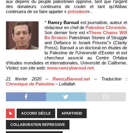
aux dépens du peuple palestinien opprimé, tant que l’argent
des donateurs continuera de couler et tant qu’Abbas
continuera de se faire appeler «
président
« .
*
Ramzy Baroud
est journaliste, auteur et
rédacteur en chef de
Palestine Chronicle
.
Son dernier livre est «
These Chains Will
Be Broken
: Palestinian Stories of Struggle
and Defiance in Israeli Prisons”» (Clarity
Press). Baroud a un doctorat en études de
la Palestine de l’Université d’Exeter et est
chercheur associé au Centre Orfalea
d’études mondiales et internationales, Université de Californie.
Visitez son site web:
www.ramzybaroud.net
.
21 février 2020 –
RamzyBaroud.net
– Traduction :
Chronique de Palestine
– Lotfallah
ACCORD SIÈCLE
APARTHEID
COLLABORATION REPRESSIVE