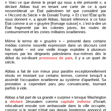
« Voici ce que donne le projet qui nous a été présenté », a
déclaré Abbas tout en tenant une carte de ce à quoi
ressemblerait un État palestinien tel que considéré par
« l’Accord du Siècle » de Donald Trump. « Et c’est l’État qu’ils
nous donnent », a ajouté Abbas, faisant référence à ce futur
État comme à un « gruyère [fromage suisse] », c’est-à-dire un
État fragmenté par les colonies juives, les routes de
contournement et les zones militaires israéliennes.
Même le terme de « gruyère » – présenté dans certains
médias comme nouvelle expression dans un discours cent
fois répété – est une vieille image exploitée à plusieurs
reprises par les dirigeants palestiniens eux-mêmes dès le
début du soi-disant
processus de paix
, il y a un quart de
siècle.
Abbas a fait de son mieux pour paraître exceptionnellement
résolu en insistant sur certains termes, comme lorsqu’il a
assimilé l’occupation israélienne au système d’apartheid. Sa
prestation a cependant paru peu convaincante, tournant
parfois à vide.
Abbas a fait part de sa grande « surprise » lorsque Washington
a
déclaré
Jérusalem comme
capitale indivise
d’Israël,
relocalisant ensuite son ambassade dans la ville occupée,
comme si le projet n’était pas depuis longtemps annoncé et