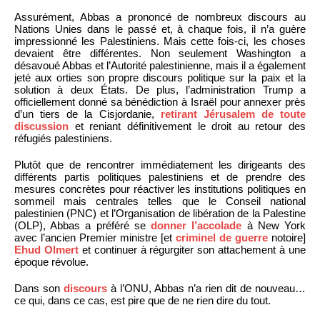
Assurément, Abbas a prononcé de nombreux discours au
Nations Unies dans le passé et, à chaque fois, il n’a guère
impressionné les Palestiniens. Mais cette fois-ci, les choses
devaient être différentes. Non seulement Washington a
désavoué Abbas et l’Autorité palestinienne, mais il a également
jeté aux orties son propre discours politique sur la paix et la
solution à deux États. De plus, l’administration Trump a
officiellement donné sa bénédiction à Israël pour annexer près
d’un tiers de la Cisjordanie,
retirant Jérusalem de toute
discussion
et reniant définitivement le droit au retour des
réfugiés palestiniens.
Plutôt que de rencontrer immédiatement les dirigeants des
différents partis politiques palestiniens et de prendre des
mesures concrètes pour réactiver les institutions politiques en
sommeil mais centrales telles que le Conseil national
palestinien (PNC) et l’Organisation de libération de la Palestine
(OLP), Abbas a préféré se
donner l’accolade
à New York
avec l’ancien Premier ministre [et
criminel de guerre
notoire]
Ehud Olmert
et continuer à régurgiter son attachement à une
époque révolue.
Dans son
discours
à l’ONU, Abbas n’a rien dit de nouveau…
ce qui, dans ce cas, est pire que de ne rien dire du tout.