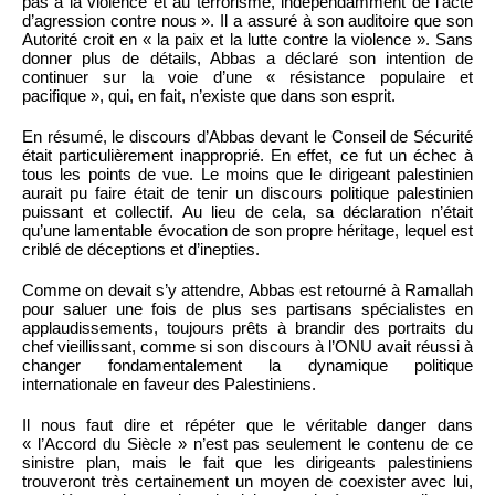
pas à la violence et au terrorisme, indépendamment de l’acte
d’agression contre nous ». Il a assuré à son auditoire que son
Autorité croit en « la paix et la lutte contre la violence ». Sans
donner plus de détails, Abbas a déclaré son intention de
continuer sur la voie d’une « résistance populaire et
pacifique », qui, en fait, n’existe que dans son esprit.
En résumé, le discours d’Abbas devant le Conseil de Sécurité
était particulièrement inapproprié. En effet, ce fut un échec à
tous les points de vue. Le moins que le dirigeant palestinien
aurait pu faire était de tenir un discours politique palestinien
puissant et collectif. Au lieu de cela, sa déclaration n’était
qu’une lamentable évocation de son propre héritage, lequel est
criblé de déceptions et d’inepties.
Comme on devait s’y attendre, Abbas est retourné à Ramallah
pour saluer une fois de plus ses partisans spécialistes en
applaudissements, toujours prêts à brandir des portraits du
chef vieillissant, comme si son discours à l’ONU avait réussi à
changer fondamentalement la dynamique politique
internationale en faveur des Palestiniens.
Il nous faut dire et répéter que le véritable danger dans
« l’Accord du Siècle » n’est pas seulement le contenu de ce
sinistre plan, mais le fait que les dirigeants palestiniens
trouveront très certainement un moyen de coexister avec lui,