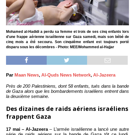
Mohamed al-Hadidi a perdu sa femme et trois de ses cinq enfants lors
d'une frappe aérienne israélienne sur Gaza samedi, mais son bébé de
cinq mois a été secouru. Son cinquième enfant est toujours porté
disparu sous les décombres - Photo: MEE/Mohammed al-Hajjar
Par
Maan News
,
Al-Quds News Network
,
Al-Jazeera
Près de 200 Palestiniens, dont 58 enfants, tués dans la bande
de Gaza alors que les bombardements israéliens entrent dans
la deuxième semaine.
Des dizaines de raids aériens israéliens
frappent Gaza
17 mai – Al-Jazeera
– L’armée israélienne a lancé une autre
série de raids aériens sur la bande de Gaza tôt ce lundi,