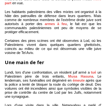
part
en vue.
Les habitants palestiniens des villes mixtes ont organisé à la
hâte des patrouilles de défense dans leurs quartiers. Mais
comme de nombreux membres de l’extrême droite juive sont
autorisés à porter des
armes à feu
, le fait est que les
communautés palestiniennes ont peu de moyens de se
protéger efficacement.
Certaines des pires scènes ont été observées à Lod, où les
Palestiniens vivent dans quelques quartiers ghettoïsés,
coincés au milieu de ce qui est désormais une ville juive
voisine de Tel Aviv.
Une main de fer
Lundi, lors d’une confrontation, un résident juif armé a
tué
un
Palestinien père de trois enfants,
Musa Hasuna
. Le
lendemain, ses funérailles ont dégénéré en
émeute
après que
la police a tenté de bloquer la route du cortège de deuil. Des
voitures ont été incendiées ainsi que symboles visibles de la
prise de contrôle du centre de Lod par les Juifs, notamment
une synagogue.
Lors d’une visite dans la ville, Netanyahou a parlé d’