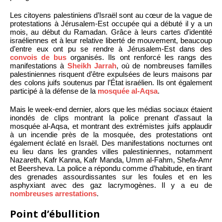
Les citoyens palestiniens d’Israël sont au cœur de la vague de
protestations à Jérusalem-Est occupée qui a débuté il y a un
mois, au début du Ramadan. Grâce à leurs cartes d’identité
israéliennes et à leur relative liberté de mouvement, beaucoup
d’entre eux ont pu se rendre à Jérusalem-Est dans des
convois de bus
organisés. Ils ont renforcé les rangs des
manifestations à
Sheikh Jarrah
, où de nombreuses familles
palestiniennes risquent d’être expulsées de leurs maisons par
des colons juifs soutenus par l’État israélien. Ils ont également
participé à la défense de la
mosquée al-Aqsa
.
Mais le week-end dernier, alors que les médias sociaux étaient
inondés de clips montrant la police prenant d’assaut la
mosquée al-Aqsa, et montrant des extrémistes juifs applaudir
à un incendie près de la mosquée, des protestations ont
également éclaté en Israël. Des manifestations nocturnes ont
eu lieu dans les grandes villes palestiniennes, notamment
Nazareth, Kafr Kanna, Kafr Manda, Umm al-Fahm, Shefa-Amr
et Beersheva. La police a répondu comme d’habitude, en tirant
des grenades assourdissantes sur les foules et en les
asphyxiant avec des gaz lacrymogènes. Il y a eu de
nombreuses arrestations
.
Point d’ébullition