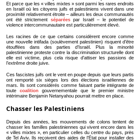
Et parce que les « villes mixtes » sont parmi les rares endroits
en Israël où les citoyens juifs et palestiniens vivent dans une
proximité relativement étroite – ailleurs les deux communautés
ont été strictement
séparées
par Israël – le potentiel de
violence intercommunautaire est particulièrement élevé.
Les racines de ce que certains considèrent encore comme
une nouvelle intifada (soulèvement palestinien) risquent d’être
étouffées dans des parties d’Israël. Plus la minorité
palestinienne proteste contre la discrimination structurelle dont
elle est victime, plus cela risque d’attiser les passions de
l’extrême droite juive.
Ces fascistes juifs ont le vent en poupe depuis que leurs partis
ont remporté six sièges lors des élections israéliennes de
mars. Ils sont considérés comme faisant partie intégrante de
toute
coalition
gouvernementale que le premier ministre
intérimaire Benjamin Netanyahou pourrait mettre en place.
Chasser les Palestiniens
Depuis des années, les mouvements de colons tentent de
chasser les familles palestiniennes qui vivent encore dans les
« villes mixtes », en particulier celles du centre du pays, près
de Tel Aviv. Ils reçoivent des aides de l’État pour installer des