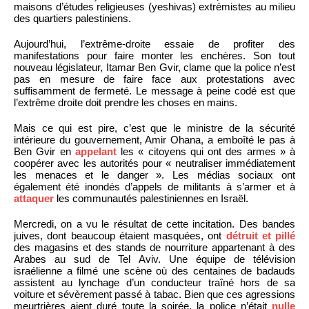
maisons d’études religieuses (yeshivas) extrémistes au milieu
des quartiers palestiniens.
Aujourd’hui, l’extrême-droite essaie de profiter des
manifestations pour faire monter les enchères. Son tout
nouveau législateur, Itamar Ben Gvir, clame que la police n’est
pas en mesure de faire face aux protestations avec
suffisamment de fermeté. Le message à peine codé est que
l’extrême droite doit prendre les choses en mains.
Mais ce qui est pire, c’est que le ministre de la sécurité
intérieure du gouvernement, Amir Ohana, a emboîté le pas à
Ben Gvir en
appelant
les « citoyens qui ont des armes » à
coopérer avec les autorités pour « neutraliser immédiatement
les menaces et le danger ». Les médias sociaux ont
également été inondés d’appels de militants à s’armer et à
attaquer
les communautés palestiniennes en Israël.
Mercredi, on a vu le résultat de cette incitation. Des bandes
juives, dont beaucoup étaient masquées, ont
détruit et pillé
des magasins et des stands de nourriture appartenant à des
Arabes au sud de Tel Aviv. Une équipe de télévision
israélienne a filmé une scène où des centaines de badauds
assistent au lynchage d’un conducteur traîné hors de sa
voiture et sévèrement passé à tabac. Bien que ces agressions
meurtrières aient duré toute la soirée, la police n’était
nulle