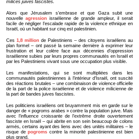
milices juives fascistes.
Alors que Jérusalem s’embrase et que Gaza subit une
nouvelle
agression
israélienne de grande ampleur, il serait
facile de négliger l’escalade rapide de la violence ethnique en
Israël, où un habitant sur cinq est palestinien.
Ces
1,8 million
de Palestiniens – des citoyens israéliens au
plan formel – ont passé la semaine dernière à exprimer leur
frustration et leur colère face aux décennies d’oppression
israélienne subies par leurs propres communautés en Israël et
par les Palestiniens vivant sous une occupation plus visible.
Les manifestations, qui se sont multipliées dans les
communautés palestiniennes à l’intérieur d’Israël, ont suscité
des réactions brutales – une combinaison de violence officielle
de la part de la police israélienne et de violence milicienne de
la part de bandes juives fascistes.
Les politiciens israéliens ont bruyamment mis en garde sur le
danger de « pogroms arabes » contre la population juive. Mais
avec l’influence croissante de l’extrême droite ouvertement
fasciste en Israël – qui abrite en son sein beaucoup de colons
armés, certains ayant des liens avec des unités militaires – le
risque de
pogroms
contre la minorité palestinienne est bien
plus grand.