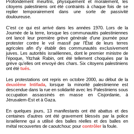
Profondément meurtris, physiquement et moralement, les
citoyens palestiniens ont été contraints à chaque fois de se
replier temporairement dans une sorte de passivité
douloureuse.
C’est ce qui est arrivé dans les années 1970. Lors de la
Journée de la terre, lorsque les communautés palestiniennes
ont lancé leur première grève générale d’une journée pour
protester contre le vol massif par l’État de leurs terres
agricoles afin d’y établir des communautés exclusivement
juives. Les autorités israéliennes, dont le premier ministre de
l’époque, Yitzhak Rabin, ont été tellement choquées par la
grève qu’elles ont envoyé des chars. Six citoyens palestiniens
ont été
tués
.
Les protestations ont repris en octobre 2000, au début de la
deuxième Intifada
, lorsque la minorité palestinienne est
descendue dans la rue en solidarité avec les Palestiniens sous
occupation assassinés en masse en Cisjordanie, à
Jérusalem-Est et à Gaza.
En quelques jours, 13 manifestants ont été abattus et des
centaines d’autres ont été gravement blessés par la police
israélienne qui a utilisé des balles réelles et des balles en
métal recouvertes de caoutchouc pour
contrôler
la foule.