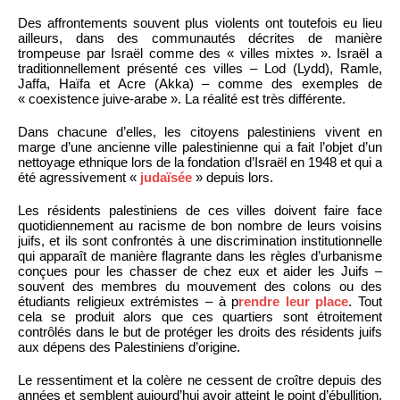
Des affrontements souvent plus violents ont toutefois eu lieu
ailleurs, dans des communautés décrites de manière
trompeuse par Israël comme des « villes mixtes ». Israël a
traditionnellement présenté ces villes – Lod (Lydd), Ramle,
Jaffa, Haïfa et Acre (Akka) – comme des exemples de
« coexistence juive-arabe ». La réalité est très différente.
Dans chacune d’elles, les citoyens palestiniens vivent en
marge d’une ancienne ville palestinienne qui a fait l’objet d’un
nettoyage ethnique lors de la fondation d’Israël en 1948 et qui a
été agressivement «
judaïsée
» depuis lors.
Les résidents palestiniens de ces villes doivent faire face
quotidiennement au racisme de bon nombre de leurs voisins
juifs, et ils sont confrontés à une discrimination institutionnelle
qui apparaît de manière flagrante dans les règles d’urbanisme
conçues pour les chasser de chez eux et aider les Juifs –
souvent des membres du mouvement des colons ou des
étudiants religieux extrémistes – à p
rendre leur place
. Tout
cela se produit alors que ces quartiers sont étroitement
contrôlés dans le but de protéger les droits des résidents juifs
aux dépens des Palestiniens d’origine.
Le ressentiment et la colère ne cessent de croître depuis des
années et semblent aujourd’hui avoir atteint le point d’ébullition.