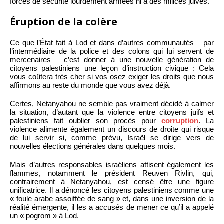
forces de sécurité lourdement armées ni à des milices juives.
Éruption de la colère
Ce que l’État fait à Lod et dans d’autres communautés – par
l’intermédiaire de la police et des colons qui lui servent de
mercenaires – c’est donner à une nouvelle génération de
citoyens palestiniens une leçon d’instruction civique : Cela
vous coûtera très cher si vos osez exiger les droits que nous
affirmons au reste du monde que vous avez déjà.
Certes, Netanyahou ne semble pas vraiment décidé à calmer
la situation, d’autant que la violence entre citoyens juifs et
palestiniens fait oublier son procès pour
corruption
. La
violence alimente également un discours de droite qui risque
de lui servir si, comme prévu, Israël se dirige vers de
nouvelles élections générales dans quelques mois.
Mais d’autres responsables israéliens attisent également les
flammes, notamment le président Reuven Rivlin, qui,
contrairement à Netanyahou, est censé être une figure
unificatrice. Il a dénoncé les citoyens palestiniens comme une
« foule arabe assoiffée de sang » et, dans une inversion de la
réalité émergente, il les a accusés de mener ce qu’il a appelé
un « pogrom » à Lod.