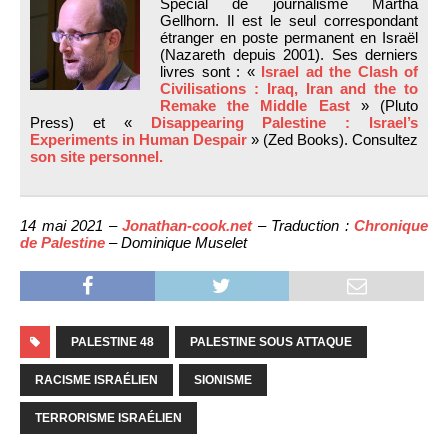
Spécial de journalisme Martha
Gellhorn. Il est le seul correspondant
étranger en poste permanent en Israël
(Nazareth depuis 2001). Ses derniers
livres sont : «
Israel ad the Clash of
Civilisations : Iraq, Iran and the to
Remake the Middle East
» (Pluto
Press) et «
Disappearing Palestine : Israel’s
Experiments in Human Despair
» (Zed Books). Consultez
son site personnel.
14 mai 2021 –
Jonathan-cook.net
– Traduction :
Chronique
de Palestine
– Dominique Muselet
PALESTINE 48
PALESTINE SOUS ATTAQUE
RACISME ISRAÉLIEN
SIONISME
TERRORISME ISRAÉLIEN