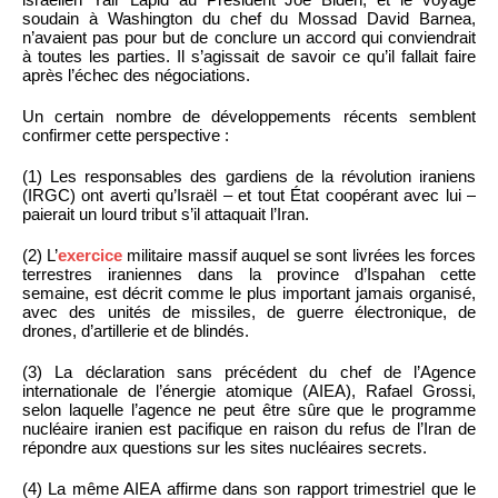
soudain à Washington du chef du Mossad David Barnea,
n’avaient pas pour but de conclure un accord qui conviendrait
à toutes les parties. Il s’agissait de savoir ce qu’il fallait faire
après l’échec des négociations.
Un certain nombre de développements récents semblent
confirmer cette perspective :
(1) Les responsables des gardiens de la révolution iraniens
(IRGC) ont averti qu’Israël – et tout État coopérant avec lui –
paierait un lourd tribut s’il attaquait l’Iran.
(2) L’
exercice
militaire massif auquel se sont livrées les forces
terrestres iraniennes dans la province d’Ispahan cette
semaine, est décrit comme le plus important jamais organisé,
avec des unités de missiles, de guerre électronique, de
drones, d’artillerie et de blindés.
(3) La déclaration sans précédent du chef de l’Agence
internationale de l’énergie atomique (AIEA), Rafael Grossi,
selon laquelle l’agence ne peut être sûre que le programme
nucléaire iranien est pacifique en raison du refus de l’Iran de
répondre aux questions sur les sites nucléaires secrets.
(4) La même AIEA affirme dans son rapport trimestriel que le