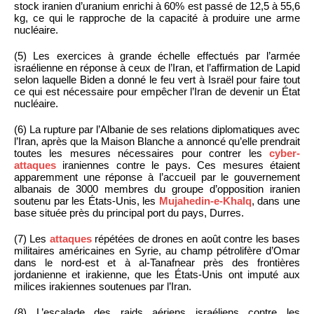
stock iranien d’uranium enrichi à 60% est passé de 12,5 à 55,6
kg, ce qui le rapproche de la capacité à produire une arme
nucléaire.
(5) Les exercices à grande échelle effectués par l’armée
israélienne en réponse à ceux de l’Iran, et l’affirmation de Lapid
selon laquelle Biden a donné le feu vert à Israël pour faire tout
ce qui est nécessaire pour empêcher l’Iran de devenir un État
nucléaire.
(6) La rupture par l’Albanie de ses relations diplomatiques avec
l’Iran, après que la Maison Blanche a annoncé qu’elle prendrait
toutes les mesures nécessaires pour contrer les
cyber-
attaques
iraniennes contre le pays. Ces mesures étaient
apparemment une réponse à l’accueil par le gouvernement
albanais de 3000 membres du groupe d’opposition iranien
soutenu par les États-Unis, les
Mujahedin-e-Khalq
, dans une
base située près du principal port du pays, Durres.
(7) Les
attaques
répétées de drones en août contre les bases
militaires américaines en Syrie, au champ pétrolifère d’Omar
dans le nord-est et à al-Tanafnear près des frontières
jordanienne et irakienne, que les États-Unis ont imputé aux
milices irakiennes soutenues par l’Iran.
(8) L’escalade des raids aériens israéliens contre les