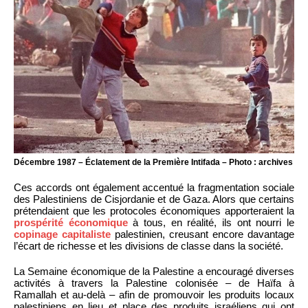
Décembre 1987 – Éclatement de la Première Intifada – Photo : archives
Ces accords ont également accentué la fragmentation sociale
des Palestiniens de Cisjordanie et de Gaza. Alors que certains
prétendaient que les protocoles économiques apporteraient la
prospérité économique
à tous, en réalité, ils ont nourri le
copinage capitaliste
palestinien, creusant encore davantage
l’écart de richesse et les divisions de classe dans la société.
La Semaine économique de la Palestine a encouragé diverses
activités à travers la Palestine colonisée – de Haïfa à
Ramallah et au-delà – afin de promouvoir les produits locaux
palestiniens en lieu et place des produits israéliens qui ont