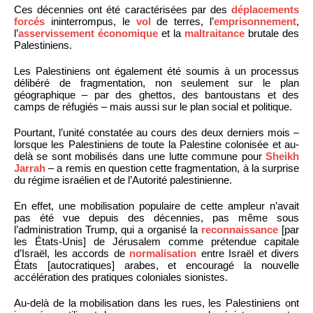
Ces décennies ont été caractérisées par des
déplacements
forcés
ininterrompus, le
vol
de terres, l’
emprisonnement
,
l’
asservissement économique
et la
maltraitance
brutale des
Palestiniens.
Les Palestiniens ont également été soumis à un processus
délibéré de fragmentation, non seulement sur le plan
géographique – par des ghettos, des bantoustans et des
camps de réfugiés – mais aussi sur le plan social et politique.
Pourtant, l’unité constatée au cours des deux derniers mois –
lorsque les Palestiniens de toute la Palestine colonisée et au-
delà se sont mobilisés dans une lutte commune pour
Sheikh
Jarrah
– a remis en question cette fragmentation, à la surprise
du régime israélien et de l’Autorité palestinienne.
En effet, une mobilisation populaire de cette ampleur n’avait
pas été vue depuis des décennies, pas même sous
l’administration Trump, qui a organisé la
reconnaissance
[par
les États-Unis] de Jérusalem comme prétendue capitale
d’Israël, les accords de
normalisation
entre Israël et divers
États [autocratiques] arabes, et encouragé la nouvelle
accélération des pratiques coloniales sionistes.
Au-delà de la mobilisation dans les rues, les Palestiniens ont