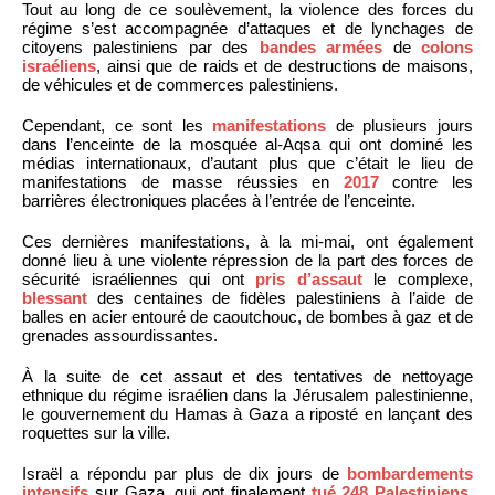
Tout au long de ce soulèvement, la violence des forces du
régime s’est accompagnée d’attaques et de lynchages de
citoyens palestiniens par des
bandes armées
de
colons
israéliens
, ainsi que de raids et de destructions de maisons,
de véhicules et de commerces palestiniens.
Cependant, ce sont les
manifestations
de plusieurs jours
dans l’enceinte de la mosquée al-Aqsa qui ont dominé les
médias internationaux, d’autant plus que c’était le lieu de
manifestations de masse réussies en
2017
contre les
barrières électroniques placées à l’entrée de l’enceinte.
Ces dernières manifestations, à la mi-mai, ont également
donné lieu à une violente répression de la part des forces de
sécurité israéliennes qui ont
pris d’assaut
le complexe,
blessant
des centaines de fidèles palestiniens à l’aide de
balles en acier entouré de caoutchouc, de bombes à gaz et de
grenades assourdissantes.
À la suite de cet assaut et des tentatives de nettoyage
ethnique du régime israélien dans la Jérusalem palestinienne,
le gouvernement du Hamas à Gaza a riposté en lançant des
roquettes sur la ville.
Israël a répondu par plus de dix jours de
bombardements
intensifs
sur Gaza, qui ont finalement
tué 248 Palestiniens
,