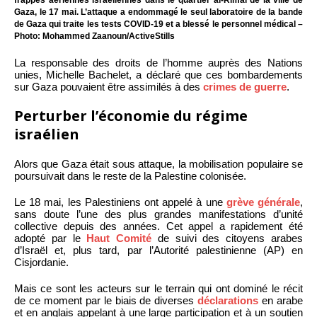
frappes aériennes israéliennes dans le quartier al-Rimal de la ville de
Gaza, le 17 mai. L’attaque a endommagé le seul laboratoire de la bande
de Gaza qui traite les tests COVID-19 et a blessé le personnel médical –
Photo: Mohammed Zaanoun/ActiveStills
La responsable des droits de l’homme auprès des Nations
unies, Michelle Bachelet, a déclaré que ces bombardements
sur Gaza pouvaient être assimilés à des
crimes de guerre
.
Perturber l’économie du régime
israélien
Alors que Gaza était sous attaque, la mobilisation populaire se
poursuivait dans le reste de la Palestine colonisée.
Le 18 mai, les Palestiniens ont appelé à une
grève générale
,
sans doute l’une des plus grandes manifestations d’unité
collective depuis des années. Cet appel a rapidement été
adopté par le
Haut Comité
de suivi des citoyens arabes
d’Israël et, plus tard, par l’Autorité palestinienne (AP) en
Cisjordanie.
Mais ce sont les acteurs sur le terrain qui ont dominé le récit
de ce moment par le biais de diverses
déclarations
en arabe
et en anglais appelant à une large participation et à un soutien