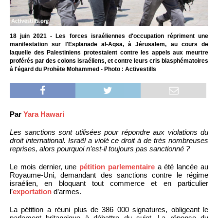
18 juin 2021 - Les forces israéliennes d'occupation répriment une
manifestation sur l'Esplanade al-Aqsa, à Jérusalem, au cours de
laquelle des Palestiniens protestaient contre les appels aux meurtre
proférés par des colons israéliens, et contre leurs cris blasphématoires
à l'égard du Prohète Mohammed - Photo : Activestills
Par
Yara Hawari
Les sanctions sont utilisées pour répondre aux violations du
droit international. Israël a violé ce droit à de très nombreuses
reprises, alors pourquoi n’est-il toujours pas sanctionné ?
Le mois dernier, une
pétition parlementaire
a été lancée au
Royaume-Uni, demandant des sanctions contre le régime
israélien, en bloquant tout commerce et en particulier
l’
exportation
d’armes.
La pétition a réuni plus de 386 000 signatures, obligeant le
parlement britannique à débattre du sujet. La réponse du