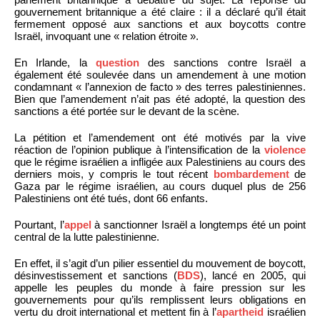
gouvernement britannique a été claire : il a déclaré qu’il était
fermement opposé aux sanctions et aux boycotts contre
Israël, invoquant une « relation étroite ».
En Irlande, la
question
des sanctions contre Israël a
également été soulevée dans un amendement à une motion
condamnant « l’annexion de facto » des terres palestiniennes.
Bien que l’amendement n’ait pas été adopté, la question des
sanctions a été portée sur le devant de la scène.
La pétition et l’amendement ont été motivés par la vive
réaction de l’opinion publique à l’intensification de la
violence
que le régime israélien a infligée aux Palestiniens au cours des
derniers mois, y compris le tout récent
bombardement
de
Gaza par le régime israélien, au cours duquel plus de 256
Palestiniens ont été tués, dont 66 enfants.
Pourtant, l’
appel
à sanctionner Israël a longtemps été un point
central de la lutte palestinienne.
En effet, il s’agit d’un pilier essentiel du mouvement de boycott,
désinvestissement et sanctions (
BDS
), lancé en 2005, qui
appelle les peuples du monde à faire pression sur les
gouvernements pour qu’ils remplissent leurs obligations en
vertu du droit international et mettent fin à l’
apartheid
israélien