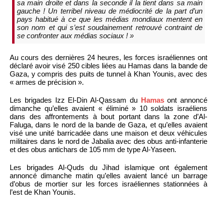
sa main droite et dans la seconde il la tient dans sa main
gauche ! Un terribel niveau de médiocrité de la part d’un
pays habitué à ce que les médias mondiaux mentent en
son nom et qui s’est soudainement retrouvé contraint de
se confronter aux médias sociaux ! »
Au cours des dernières 24 heures, les forces israéliennes ont
déclaré avoir visé 250 cibles liées au Hamas dans la bande de
Gaza, y compris des puits de tunnel à Khan Younis, avec des
« armes de précision ».
Les brigades Izz El-Din Al-Qassam du
Hamas
ont annoncé
dimanche qu’elles avaient « éliminé » 10 soldats israéliens
dans des affrontements à bout portant dans la zone d’Al-
Faluga, dans le nord de la bande de Gaza, et qu’elles avaient
visé une unité barricadée dans une maison et deux véhicules
militaires dans le nord de Jabalia avec des obus anti-infanterie
et des obus antichars de 105 mm de type Al-Yaseen.
Les brigades Al-Quds du Jihad islamique ont également
annoncé dimanche matin qu’elles avaient lancé un barrage
d’obus de mortier sur les forces israéliennes stationnées à
l’est de Khan Younis.