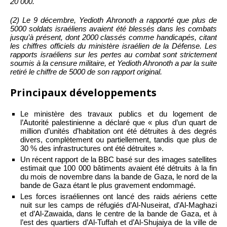
20 000.
(2) Le 9 décembre, Yedioth Ahronoth a rapporté que plus de
5000 soldats israéliens avaient été blessés dans les combats
jusqu’à présent, dont 2000 classés comme handicapés, citant
les chiffres officiels du ministère israélien de la Défense. Les
rapports israéliens sur les pertes au combat sont strictement
soumis à la censure militaire, et Yedioth Ahronoth a par la suite
retiré le chiffre de 5000 de son rapport original.
Principaux développements
Le ministère des travaux publics et du logement de
l’Autorité palestinienne a déclaré que « plus d’un quart de
million d’unités d’habitation ont été détruites à des degrés
divers, complètement ou partiellement, tandis que plus de
30 % des infrastructures ont été détruites ».
Un récent rapport de la BBC basé sur des images satellites
estimait que 100 000 bâtiments avaient été détruits à la fin
du mois de novembre dans la bande de Gaza, le nord de la
bande de Gaza étant le plus gravement endommagé.
Les forces israéliennes ont lancé des raids aériens cette
nuit sur les camps de réfugiés d’Al-Nuseirat, d’Al-Maghazi
et d’Al-Zawaida, dans le centre de la bande de Gaza, et à
l’est des quartiers d’Al-Tuffah et d’Al-Shujaiya de la ville de