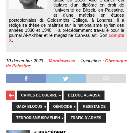
titulaire d'un diplôme en droit de
l'université de Birzeit, en Palestine,
et d'une maîtrise en études
postcoloniales du Goldsmiths College, à Londres. Il a
rédigé sa thèse de maîtrise sur le nationalisme syrien des
années 1930 et 1940. Il a précédemment travaillé pour le
journal Al-Akhbar et le magazine Canvas art. Son
compte
X
.
10 décembre 2023 –
Mondoweiss
– Traduction :
Chronique
de Palestin
e
CRIMES DE GUERRE
DÉLUGE AL-AQSA
GAZA BLOCUS
GÉNOCIDE
RESISTANCE
TERRORISME ISRAÉLIEN
TRAFIC D'ARMES
PRÉCÉDENT