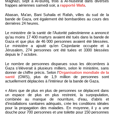
Maghazi, sept à Al-Bureij, trois à Al-Nuseirat dans diverses
frappes aériennes samedi soir, a
rapporté Wafa
.
Abasan, Ma’an, Bani Suhaila et Rafah, villes du sud de la
bande de Gaza, ont également été bombardées au cours des
dernières 24 heures.
Le ministère de la santé de l’Autorité palestinienne a annoncé
qu’au moins 17 400 martyrs avaient été tués dans la bande de
Gaza et que plus de 46 000 personnes avaient été blessées.
Le ministère a ajouté qu’en Cisjordanie occupée et à
Jérusalem, 274 personnes ont été tuées et 3300 blessées
depuis le 7 octobre.
Le nombre de personnes disparues sous les décombres à
Gaza s’élèverait à plusieurs milliers, selon le ministère, sans
donner de chiffre précis. Selon l’
Organisation mondiale de la
santé
(OMS), plus de 1,9 million de personnes sont
actuellement déplacées à l’intérieur de la bande de Gaza.
« Alors que de plus en plus de personnes se déplacent dans
un espace de plus en plus restreint, la surpopulation,
combinée au manque de nourriture, d’eau, d’abris et
d’installations sanitaires adéquats, crée les conditions idéales
pour la propagation des maladies. En moyenne, il y a une
douche pour 700 personnes et une toilette pour 150 personnes