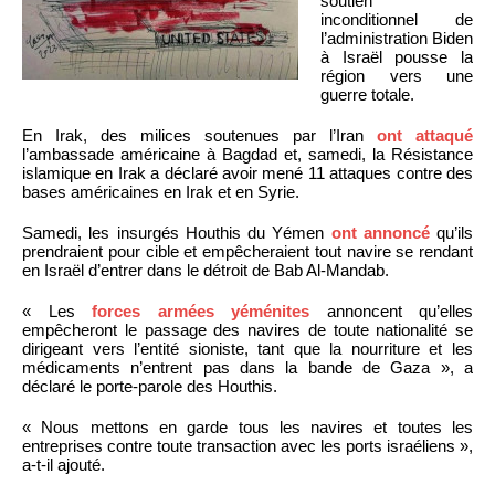
soutien
inconditionnel de
l’administration Biden
à Israël pousse la
région vers une
guerre totale.
En Irak, des milices soutenues par l’Iran
ont attaqué
l’ambassade américaine à Bagdad et, samedi, la Résistance
islamique en Irak a déclaré avoir mené 11 attaques contre des
bases américaines en Irak et en Syrie.
Samedi, les insurgés Houthis du Yémen
ont annoncé
qu’ils
prendraient pour cible et empêcheraient tout navire se rendant
en Israël d’entrer dans le détroit de Bab Al-Mandab.
« Les
forces armées yéménites
annoncent qu’elles
empêcheront le passage des navires de toute nationalité se
dirigeant vers l’entité sioniste, tant que la nourriture et les
médicaments n’entrent pas dans la bande de Gaza », a
déclaré le porte-parole des Houthis.
« Nous mettons en garde tous les navires et toutes les
entreprises contre toute transaction avec les ports israéliens »,
a-t-il ajouté.