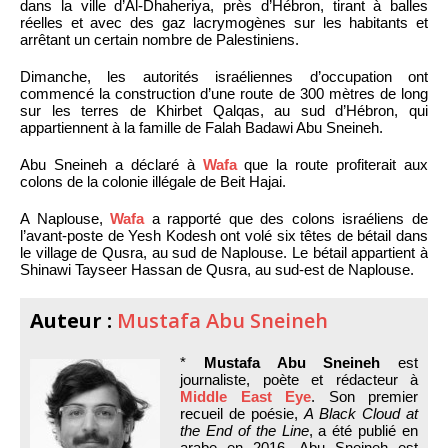
dans la ville d’Al-Dhaheriya, près d’Hébron, tirant à balles
réelles et avec des gaz lacrymogènes sur les habitants et
arrêtant un certain nombre de Palestiniens.
Dimanche, les autorités israéliennes d’occupation ont
commencé la construction d’une route de 300 mètres de long
sur les terres de Khirbet Qalqas, au sud d’Hébron, qui
appartiennent à la famille de Falah Badawi Abu Sneineh.
Abu Sneineh a déclaré à
Wafa
que la route profiterait aux
colons de la colonie illégale de Beit Hajai.
A Naplouse,
Wafa
a rapporté que des colons israéliens de
l’avant-poste de Yesh Kodesh ont volé six têtes de bétail dans
le village de Qusra, au sud de Naplouse. Le bétail appartient à
Shinawi Tayseer Hassan de Qusra, au sud-est de Naplouse.
Auteur :
Mustafa Abu Sneineh
*
Mustafa Abu Sneineh
est
journaliste, poète et rédacteur à
Middle East Eye
. Son premier
recueil de poésie,
A Black Cloud at
the End of the Line
, a été publié en
arabe en 2016. Abu Sneineh est