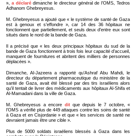
»,
a déclaré
dimanche le directeur général de l’OMS, Tedros
Adhanom Ghebreyesus.
M. Ghebreyesus a ajouté que « le système de santé de Gaza
est à genoux et s’effondre », car 14 des 36 hôpitaux ne
fonctionnent que partiellement, et seuls deux d’entre eux sont
situés dans le nord de la bande de Gaza.
Il a précisé que « les deux principaux hôpitaux du sud de la
bande de Gaza fonctionnent à trois fois leur capacité d’accueil,
manquent de fournitures et abritent des milliers de personnes
déplacées ».
Dimanche, Al-Jazeera a rapporté qu’Ashraf Abu Mahdi, le
directeur du département pharmaceutique du ministère de la
santé de Gaza, avait été blessé par des tirs israéliens alors
qu’il tentait de livrer des médicaments aux hôpitaux Al-Shifa et
Al-Mamadani dans la ville de Gaza.
M. Ghebreyesus a encore
dit
que depuis le 7 octobre, «
l’OMS a vérifié plus de 449 attaques contre les soins de santé
à Gaza et en Cisjordanie » et que « les services de santé ne
devraient jamais être une cible ».
Plus de 5000 soldats israéliens blessés à Gaza dans les