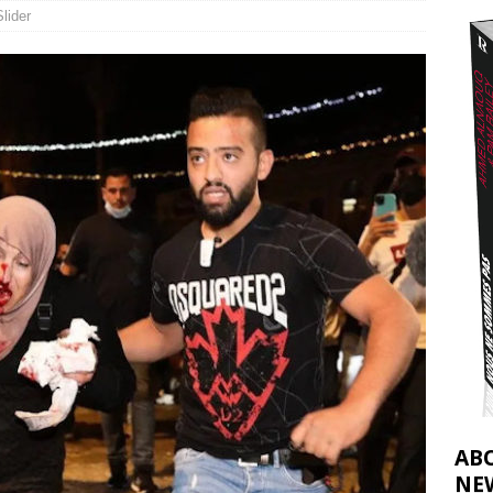
Slider
nocide : l’histoire de Gaza au-delà des chiffres
[ 5 août 2026 ]
tifs de la CIJ sur la Palestine : possibilités et limites
[ 8 août 2026 ]
AB
NE