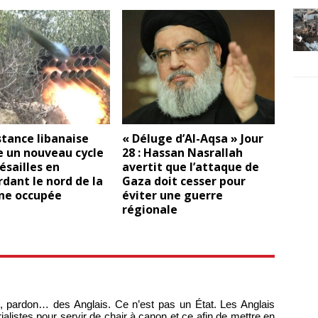
stance libanaise
« Déluge d’Al-Aqsa » Jour
 un nouveau cycle
28 : Hassan Nasrallah
ésailles en
avertit que l’attaque de
dant le nord de la
Gaza doit cesser pour
ine occupée
éviter une guerre
régionale
ire, pardon… des Anglais. Ce n’est pas un État. Les Anglais
alistes pour servir de chair à canon et ce afin de mettre en