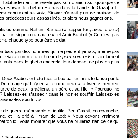
i habituellement ne révèle pas son opinion sur quoi que ce
a Sinwar [le chef du Hamas dans la bande de Gaza] a-t-il
s écoutaient sa voix, Sinwar n’aurait plus de maison, de
es prédécesseurs assassinés, et alors nous gagnerions.
nalistes comme Nahum Barnea (« frapper fort, avec force »)
it par un signe ou un autre ») et Amir Buhbut (« Ce n’est pas
x »), chaque type peut être soldat.
 combats par des hommes qui ne pleurent jamais, même pas
tourant Gaza comme un chœur de
pom-pom girls
et acclament
attants dans le ghetto encerclé, leur donnant de plus en plus
 Deux Arabes ont été tués à Lod par un missile lancé par le
… Dommage qu’il n’y en ait eu que deux », a tweeté mercredi
rtre de deux Israéliens, un père et sa fille. « Pourquoi ne
? Laissez-les s’asseoir dans le noir et souffrir. Laissez-les
laissez-les souffrir. »
ime de guerre méprisable et inutile. Ben Caspit, en revanche,
iste, et il a crié à l’imam de Lod: « Nous devons vraiment
 patron ici, vous montrer que vous ne brûlerez rien de ce qui
déjà Tsahal gagner…