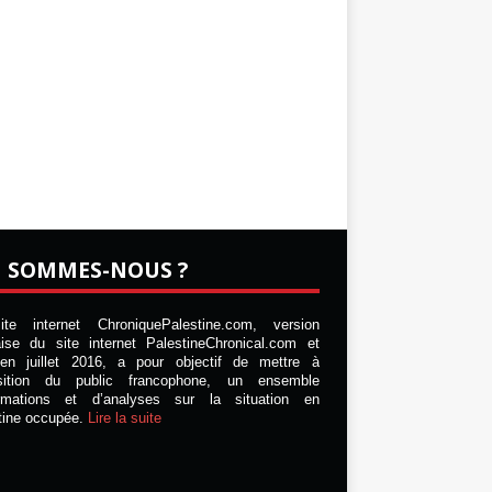
I SOMMES-NOUS ?
te internet ChroniquePalestine.com, version
aise du site internet PalestineChronical.com et
en juillet 2016, a pour objectif de mettre à
osition du public francophone, un ensemble
ormations et d’analyses sur la situation en
tine occupée.
Lire la suite