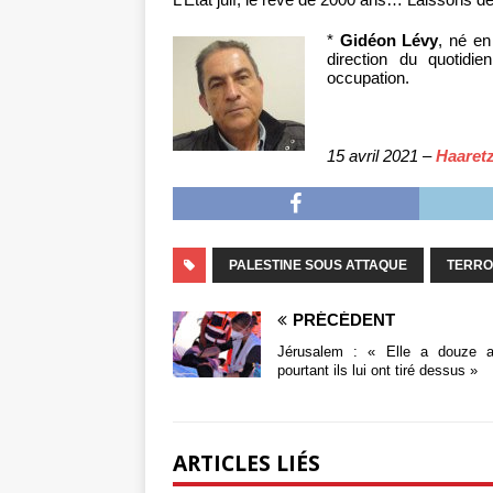
*
Gidéon Lévy
, né en
direction du quotidie
occupation.
15 avril 2021 –
Haaret
PALESTINE SOUS ATTAQUE
TERRO
PRÉCÉDENT
Jérusalem : « Elle a douze a
pourtant ils lui ont tiré dessus »
ARTICLES LIÉS