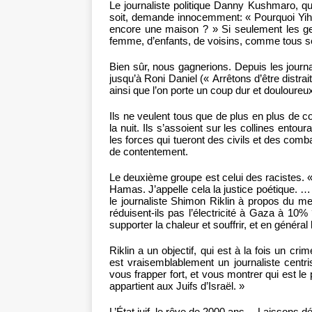
Le journaliste politique Danny Kushmaro, qu
soit, demande innocemment: « Pourquoi Yihy
encore une maison ? » Si seulement les gen
femme, d’enfants, de voisins, comme tous s
Bien sûr, nous gagnerions. Depuis les jour
jusqu’à Roni Daniel (« Arrêtons d’être distra
ainsi que l’on porte un coup dur et douloureu
Ils ne veulent tous que de plus en plus de
la nuit. Ils s’assoient sur les collines en
les forces qui tueront des civils et des comb
de contentement.
Le deuxième groupe est celui des racistes. «
Hamas. J’appelle cela la justice poétique. 
le journaliste Shimon Riklin à propos du meu
réduisent-ils pas l’électricité à Gaza à 10% 
supporter la chaleur et souffrir, et en général 
Riklin a un objectif, qui est à la fois un cr
est vraisemblablement un journaliste centr
vous frapper fort, et vous montrer qui est le
appartient aux Juifs d’Israël. »
L’État juif, le rêve de 2000 ans… Laissons 