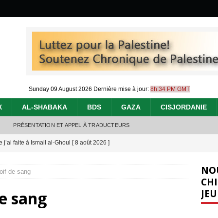
Sunday 09 August 2026
Dernière mise à jour:
8h:34 PM GMT
X
AL-SHABAKA
BDS
GAZA
CISJORDANIE
PRÉSENTATION ET APPEL À TRADUCTEURS
j’ai faite à Ismail al-Ghoul
[ 8 août 2026 ]
éliens bombardent des entrepôts de médicaments, aggravant ainsi la
NO
oif de sang
déjà dramatique
[ 7 août 2026 ]
CHI
JEU
de sang
urir : le « processus de paix » à Gaza et la propagande occidentale
[