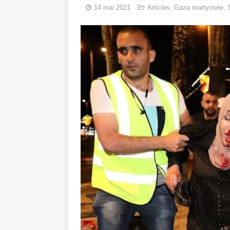
14 mai 2021
Articles
,
Gaza martyrisée
,
Mille jours de gé
Les avis consulta