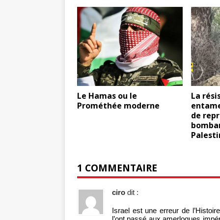
Le Hamas ou le
La rési
Prométhée moderne
entame
de repr
bombar
Palest
1 COMMENTAIRE
ciro
dit :
Israel est une erreur de l’Histo
l’ont passé aux amerloques impéri