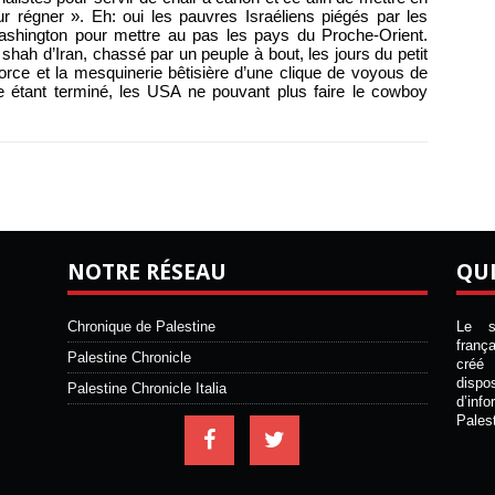
r régner ». Eh: oui les pauvres Israéliens piégés par les
shington pour mettre au pas les pays du Proche-Orient.
shah d’Iran, chassé par un peuple à bout, les jours du petit
force et la mesquinerie bêtisière d’une clique de voyous de
e étant terminé, les USA ne pouvant plus faire le cowboy
NOTRE RÉSEAU
QU
Chronique de Palestine
Le si
franç
Palestine Chronicle
créé 
disp
Palestine Chronicle Italia
d’inf
Pales