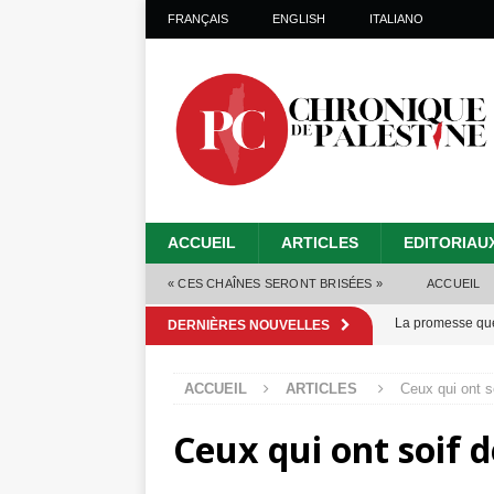
FRANÇAIS
ENGLISH
ITALIANO
ACCUEIL
ARTICLES
EDITORIAU
« CES CHAÎNES SERONT BRISÉES »
ACCUEIL
La promesse que 
DERNIÈRES NOUVELLES
Gaza : les Isra
ACCUEIL
ARTICLES
Ceux qui ont s
crise sanitaire 
Ceux qui ont soif 
Capituler ou mo
6 août 2026 ]