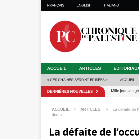
FRANÇAIS
ENGLISH
ITALIANO
ACCUEIL
ARTICLES
EDITORIAU
« CES CHAÎNES SERONT BRISÉES »
ACCUEIL
Mille jours de gé
DERNIÈRES NOUVELLES
Les Israéliens 
ACCUEIL
ARTICLES
La défaite de l
Alors que Trump
doute
tueries
[ 4 août 
La défaite de l’occ
Les Israéliens s