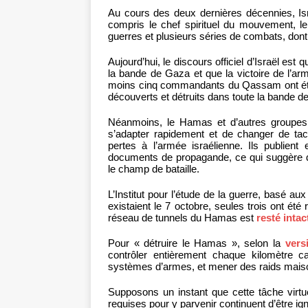
Au cours des deux dernières décennies, Is
compris le chef spirituel du mouvement, le
guerres et plusieurs séries de combats, don
Aujourd’hui, le discours officiel d’Israël es
la bande de Gaza et que la victoire de l’a
moins cinq commandants du Qassam ont été 
découverts et détruits dans toute la bande d
Néanmoins, le Hamas et d’autres groupes 
s’adapter rapidement et de changer de tacti
pertes à l’armée israélienne. Ils publi
documents de propagande, ce qui suggère qu’i
le champ de bataille.
L’Institut pour l’étude de la guerre, basé a
existaient le 7 octobre, seules trois ont ét
réseau de tunnels du Hamas est
resté intac
Pour « détruire le Hamas », selon la
vers
contrôler entièrement chaque kilomètre c
systèmes d’armes, et mener des raids mais
Supposons un instant que cette tâche virtu
requises pour y parvenir continuent d’être i