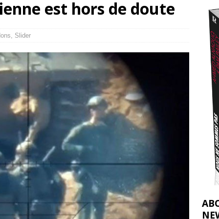
nienne est hors de doute
t 2026 ]
urir : le « processus de paix » à Gaza et la propagande occidentale
[
dons
,
Slider
AB
NE