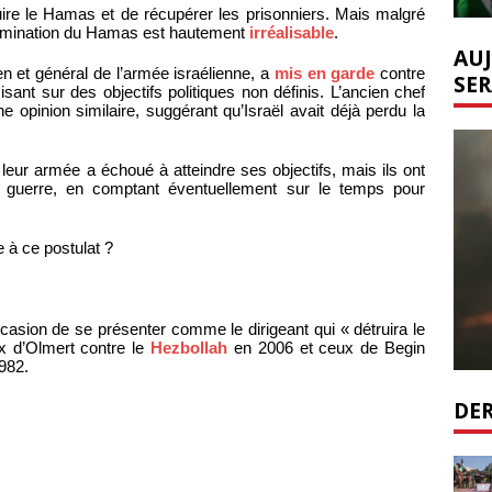
uire le Hamas et de récupérer les prisonniers. Mais malgré
élimination du Hamas est hautement
irréalisable
.
AUJ
n et général de l’armée israélienne, a
mis en garde
contre
SER
isant sur des objectifs politiques non définis. L’ancien chef
e opinion similaire, suggérant qu’Israël avait déjà perdu la
leur armée a échoué à atteindre ses objectifs, mais ils ont
la guerre, en comptant éventuellement sur le temps pour
e à ce postulat ?
asion de se présenter comme le dirigeant qui « détruira le
x d’Olmert contre le
Hezbollah
en 2006 et ceux de Begin
982.
DER