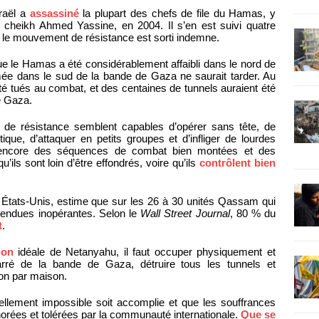
raël a
assassiné
la plupart des chefs de file du Hamas, y
 cheikh Ahmed Yassine, en 2004. Il s’en est suivi quatre
t le mouvement de résistance est sorti indemne.
t que le Hamas a été considérablement affaibli dans le nord de
rmée dans le sud de la bande de Gaza ne saurait tarder. Au
tués au combat, et des centaines de tunnels auraient été
e Gaza.
de résistance semblent capables d’opérer sans tête, de
que, d’attaquer en petits groupes et d’infliger de lourdes
ent encore des séquences de combat bien montées et des
ls sont loin d’être effondrés, voire qu’ils
contrôlent bien
ux États-Unis, estime que sur les 26 à 30 unités Qassam qui
é rendues inopérantes. Selon le
Wall Street Journal
, 80 % du
t
.
ion
idéale de Netanyahu, il faut occuper physiquement et
arré de la bande de Gaza, détruire tous les tunnels et
on par maison.
ellement impossible soit accomplie et que les souffrances
gnorées et tolérées par la communauté internationale.
Que se