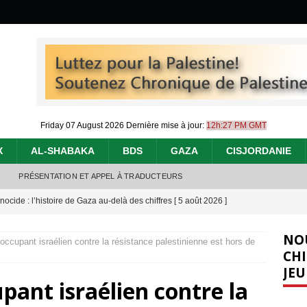
Friday 07 August 2026
Dernière mise à jour:
12h:27 PM GMT
X
AL-SHABAKA
BDS
GAZA
CISJORDANIE
PRÉSENTATION ET APPEL À TRADUCTEURS
nocide : l’histoire de Gaza au-delà des chiffres
[ 5 août 2026 ]
effacent les preuves du génocide à Gaza
[ 4 août 2026 ]
NO
’occupant israélien contre la résistance palestinienne est hors de
 annonce un « accord de paix » à Gaza, les Israéliens multiplie les
CHI
JEU
2026 ]
upant israélien contre la
e servent de la Cisjordanie comme d’une poubelle pour leurs déchets