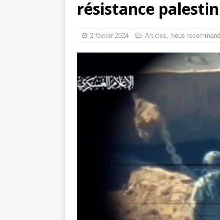
résistance palesti
toxiques
[ 3 aoû
Capituler ou mo
2 février 2024
Articles
,
Nous recomman
6 août 2026 ]