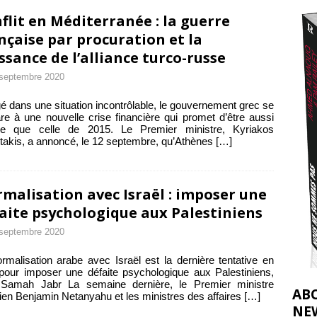
2026 ]
flit en Méditerranée : la guerre
éliens bombardent des entrepôts de médicaments, aggravant ainsi la
nçaise par procuration et la
ssance de l’alliance turco-russe
déjà dramatique
[ 7 août 2026 ]
septembre 2020
é dans une situation incontrôlable, le gouvernement grec se
re à une nouvelle crise financière qui promet d’être aussi
ible que celle de 2015. Le Premier ministre, Kyriakos
takis, a annoncé, le 12 septembre, qu’Athènes
[…]
malisation avec Israël : imposer une
aite psychologique aux Palestiniens
septembre 2020
rmalisation arabe avec Israël est la dernière tentative en
pour imposer une défaite psychologique aux Palestiniens,
t Samah Jabr La semaine dernière, le Premier ministre
AB
lien Benjamin Netanyahu et les ministres des affaires
[…]
NE