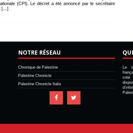
nationale (CPI). Le décret a été annoncé par le secrétaire
t
[…]
NOTRE RÉSEAU
QU
Chronique de Palestine
Le si
franç
Palestine Chronicle
créé 
disp
Palestine Chronicle Italia
d’inf
Pales