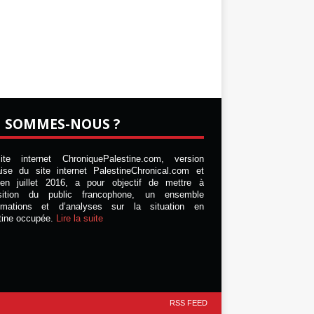
I SOMMES-NOUS ?
te internet ChroniquePalestine.com, version
aise du site internet PalestineChronical.com et
en juillet 2016, a pour objectif de mettre à
osition du public francophone, un ensemble
ormations et d’analyses sur la situation en
tine occupée.
Lire la suite
RSS FEED