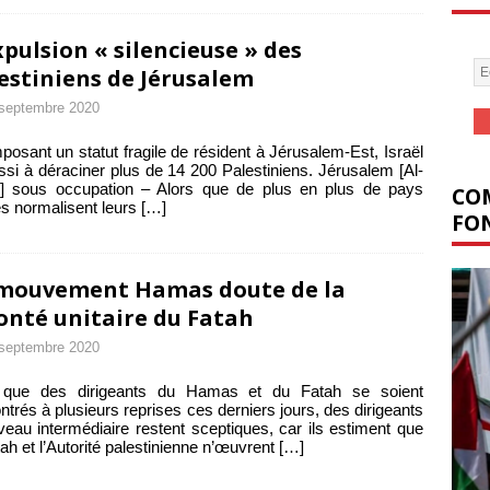
xpulsion « silencieuse » des
estiniens de Jérusalem
septembre 2020
posant un statut fragile de résident à Jérusalem-Est, Israël
ssi à déraciner plus de 14 200 Palestiniens. Jérusalem [Al-
] sous occupation – Alors que de plus en plus de pays
COM
s normalisent leurs
[…]
FON
mouvement Hamas doute de la
onté unitaire du Fatah
septembre 2020
 que des dirigeants du Hamas et du Fatah se soient
ntrés à plusieurs reprises ces derniers jours, des dirigeants
veau intermédiaire restent sceptiques, car ils estiment que
tah et l’Autorité palestinienne n’œuvrent
[…]