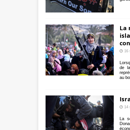
La 
isl
con
16 
Lorsq
de l
repré
au bo
Isr
14 
La se
Dona
écon