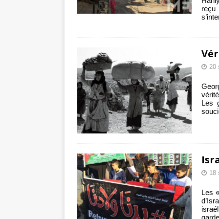
Haniy
reçu
s’int
Vér
20 
Georg
vérit
Les 
souci
Isr
18 
Les «
d’Is
israé
garde