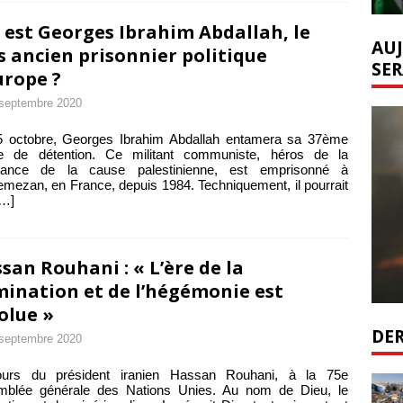
 est Georges Ibrahim Abdallah, le
AUJ
s ancien prisonnier politique
SER
urope ?
septembre 2020
5 octobre, Georges Ibrahim Abdallah entamera sa 37ème
e de détention. Ce militant communiste, héros de la
stance de la cause palestinienne, est emprisonné à
mezan, en France, depuis 1984. Techniquement, il pourrait
[…]
san Rouhani : « L’ère de la
ination et de l’hégémonie est
olue »
DER
septembre 2020
ours du président iranien Hassan Rouhani, à la 75e
mblée générale des Nations Unies. Au nom de Dieu, le