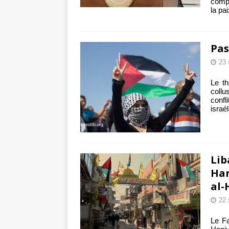
compa
la pa
Pas
23 
Le th
collu
confl
israé
Lib
Han
al-
22 
Le Fa