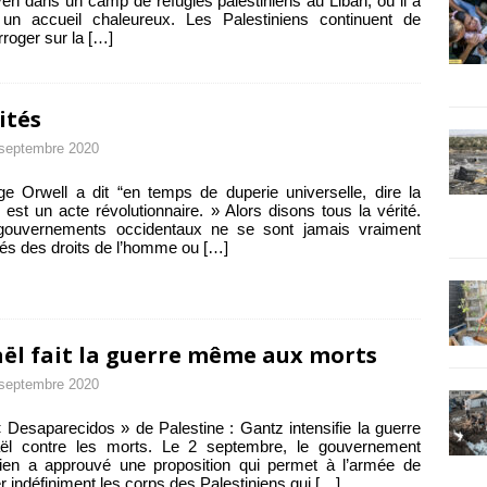
eh dans un camp de réfugiés palestiniens au Liban, où il a
 un accueil chaleureux. Les Palestiniens continuent de
erroger sur la
[…]
ités
septembre 2020
e Orwell a dit “en temps de duperie universelle, dire la
é est un acte révolutionnaire. » Alors disons tous la vérité.
gouvernements occidentaux ne se sont jamais vraiment
és des droits de l’homme ou
[…]
aël fait la guerre même aux morts
septembre 2020
 Desaparecidos » de Palestine : Gantz intensifie la guerre
raël contre les morts. Le 2 septembre, le gouvernement
lien a approuvé une proposition qui permet à l’armée de
r indéfiniment les corps des Palestiniens qui
[…]