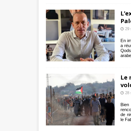
L’e
Pal
29 
En im
a réu
Qods
arabe
Le 
vol
28 
Bien
renco
de ni
le Fa