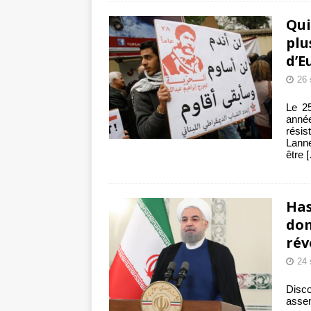
Qui
plu
d’E
26 
Le 2
anné
rési
Lanne
être
Has
dom
rév
24 
Disc
asse