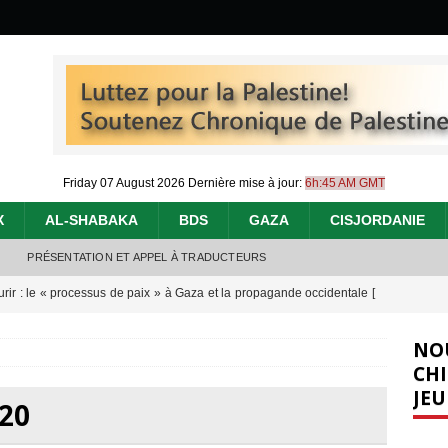
Friday 07 August 2026
Dernière mise à jour:
6h:45 AM GMT
X
AL-SHABAKA
BDS
GAZA
CISJORDANIE
PRÉSENTATION ET APPEL À TRADUCTEURS
urir : le « processus de paix » à Gaza et la propagande occidentale
[
NO
nocide : l’histoire de Gaza au-delà des chiffres
[ 5 août 2026 ]
CHI
JEU
effacent les preuves du génocide à Gaza
[ 4 août 2026 ]
20
 annonce un « accord de paix » à Gaza, les Israéliens multiplie les