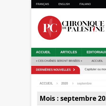
FRANÇAIS
ENGLISH
ITALIANO
ACCUEIL
ARTICLES
EDITORIAU
« CES CHAÎNES SERONT BRISÉES »
ACCUEIL
Capituler ou mo
DERNIÈRES NOUVELLES
6 août 2026 ]
ACCUEIL
2020
septembre
Mille jours de gé
Les Israéliens 
Mois :
septembre 20
Alors que Trump