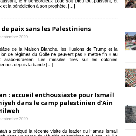
tissant, le miséricordieux Loué soit Dieu tout-puissant, et
ix et la bénédiction à son prophète,
[…]
 de paix sans les Palestiniens
septembre 2020
éâtre de la Maison Blanche, les illusions de Trump et la
sion de régimes du Golfe ne peuvent pas « mettre fin » au
it arabo-israélien. Les missiles tirés sur les colonies
liennes depuis la bande
[…]
an : accueil enthousiaste pour Ismaïl
iyeh dans le camp palestinien d’Ain
Hilweh
septembre 2020
tah a critiqué la récente visite du leader du Hamas Ismail