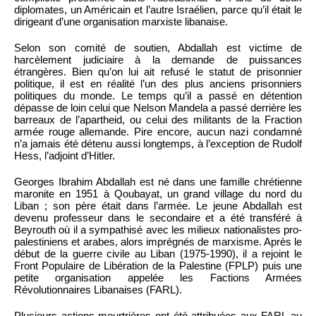
diplomates, un Américain et l’autre Israélien, parce qu’il était le
dirigeant d’une organisation marxiste libanaise.
Selon son comité de soutien, Abdallah est victime de
harcèlement judiciaire à la demande de puissances
étrangères. Bien qu’on lui ait refusé le statut de prisonnier
politique, il est en réalité l’un des plus anciens prisonniers
politiques du monde. Le temps qu’il a passé en détention
dépasse de loin celui que Nelson Mandela a passé derrière les
barreaux de l’apartheid, ou celui des militants de la Fraction
armée rouge allemande. Pire encore, aucun nazi condamné
n’a jamais été détenu aussi longtemps, à l’exception de Rudolf
Hess, l’adjoint d’Hitler.
Georges Ibrahim Abdallah est né dans une famille chrétienne
maronite en 1951 à Qoubayat, un grand village du nord du
Liban ; son père était dans l’armée. Le jeune Abdallah est
devenu professeur dans le secondaire et a été transféré à
Beyrouth où il a sympathisé avec les milieux nationalistes pro-
palestiniens et arabes, alors imprégnés de marxisme. Après le
début de la guerre civile au Liban (1975-1990), il a rejoint le
Front Populaire de Libération de la Palestine (FPLP) puis une
petite organisation appelée les Factions Armées
Révolutionnaires Libanaises (FARL).
Plusieurs actions meurtrières ont été attribuées aux FARL au