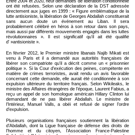
Entre 2004 et 2020, neuf demandes de libération conditionnelle
ont été refusées. Selon une déclaration de la DST adressée
directement aux juges en 1999 : « Figure emblématique de la
lutte antisioniste, la libération de Georges Abdallah constituerait
sans aucun doute un événement au Liban. Il sera
probablement célébré en héros à son retour dans son pays,
mais aussi par différents mouvements engagés dans les luttes
révolutionnaires ». Il est significatif qu’il ait été qualifié
d' »antisioniste ».
En février 2012, le Premier ministre libanais Najib Mikati est
venu à Paris et il a demandé aux autorités françaises de
libérer son compatriote qu’il a décrit comme un « prisonnier
politique ». Si la Cour d’exécution des peines, compétente en
matière de crimes terroristes, avait rendu un avis favorable
concernant cette demande, elle aurait été conditionnée à son
expulsion ultérieure du territoire français. Selon Wikileaks, le
ministre des Affaires étrangères de l’époque, Laurent Fabius, a
reçu un appel de son homologue américain Hillary Clinton lui
demandant de ne pas libérer Abdallah. Le ministre de
l’Intérieur, Manuel Valls, a obéi et refusé de signer l’ordre
d’expulsion.
Plusieurs organisations françaises soutiennent la libération
d’Abdallah, dont la Ligue française de défense des droits de
l’homme et du citoyen, l’Association France-Palestine