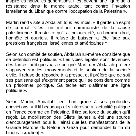
inspire les nouvelles générations. Il est devenu une figure de la
résistance dans le monde arabe, tant contre l’invasion
israélienne du Liban que contre l’occupation de la Palestine ».
Martin rend visite à Abdallah tous les mois. « Il garde un esprit
de combat. C’est un militant communiste de la cause
palestinienne. Il reste ce qu’il a toujours été, un homme droit,
honnête et courtois. Il refuse de baisser la tête face aux
pressions françaises, israéliennes et américaines ».
Selon son comité de soutien, Abdallah lui-même considère que
sa détention est politique. « Les voies légales sont devenues
des farces politiques », a souligné Martin. « Abdallah préfère
s’appuyer sur les mouvements et le soutien de la société
civile. Il refuse de répondre à la presse, et il préfère que ce soit
ses partisans qui s’expriment parce qu’il se considère comme
un prisonnier politique. Sa tâche est d’affirmer une ligne
politique ».
Selon Martin, Abdallah tient bon grâce à ses profondes
convictions. « Il lit beaucoup et s’intéresse à l’actualité politique
en France comme en Palestine. Il tire sa force du soutien qu’il
reçoit. La mobilisation des Gilets jaunes a été une source
d’encouragement pour lui, ainsi que les manifestations de la
Grande Marche du Retour à Gaza pour demander la fin du
blocus [israélien] ».