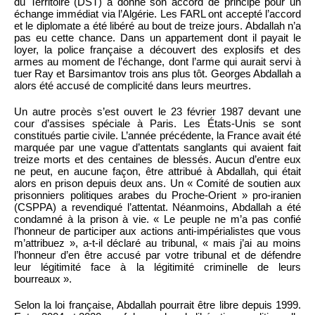
du Territoire (DST) a donné son accord de principe pour un
échange immédiat via l’Algérie. Les FARL ont accepté l’accord
et le diplomate a été libéré au bout de treize jours. Abdallah n’a
pas eu cette chance. Dans un appartement dont il payait le
loyer, la police française a découvert des explosifs et des
armes au moment de l’échange, dont l’arme qui aurait servi à
tuer Ray et Barsimantov trois ans plus tôt. Georges Abdallah a
alors été accusé de complicité dans leurs meurtres.
Un autre procès s’est ouvert le 23 février 1987 devant une
cour d’assises spéciale à Paris. Les États-Unis se sont
constitués partie civile. L’année précédente, la France avait été
marquée par une vague d’attentats sanglants qui avaient fait
treize morts et des centaines de blessés. Aucun d’entre eux
ne peut, en aucune façon, être attribué à Abdallah, qui était
alors en prison depuis deux ans. Un « Comité de soutien aux
prisonniers politiques arabes du Proche-Orient » pro-iranien
(CSPPA) a revendiqué l’attentat. Néanmoins, Abdallah a été
condamné à la prison à vie. « Le peuple ne m’a pas confié
l’honneur de participer aux actions anti-impérialistes que vous
m’attribuez », a-t-il déclaré au tribunal, « mais j’ai au moins
l’honneur d’en être accusé par votre tribunal et de défendre
leur légitimité face à la légitimité criminelle de leurs
bourreaux ».
Selon la loi française, Abdallah pourrait être libre depuis 1999.