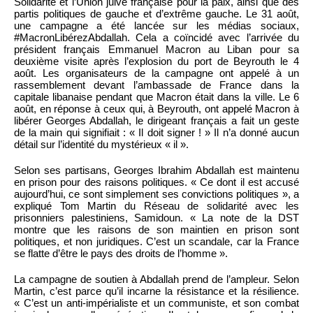
Solidarité et l’Union juive française pour la paix, ainsi que des
partis politiques de gauche et d’extrême gauche. Le 31 août,
une campagne a été lancée sur les médias sociaux,
#MacronLibérezAbdallah. Cela a coïncidé avec l’arrivée du
président français Emmanuel Macron au Liban pour sa
deuxième visite après l’explosion du port de Beyrouth le 4
août. Les organisateurs de la campagne ont appelé à un
rassemblement devant l’ambassade de France dans la
capitale libanaise pendant que Macron était dans la ville. Le 6
août, en réponse à ceux qui, à Beyrouth, ont appelé Macron à
libérer Georges Abdallah, le dirigeant français a fait un geste
de la main qui signifiait : « Il doit signer ! » Il n’a donné aucun
détail sur l’identité du mystérieux « il ».
Selon ses partisans, Georges Ibrahim Abdallah est maintenu
en prison pour des raisons politiques. « Ce dont il est accusé
aujourd’hui, ce sont simplement ses convictions politiques », a
expliqué Tom Martin du Réseau de solidarité avec les
prisonniers palestiniens, Samidoun. « La note de la DST
montre que les raisons de son maintien en prison sont
politiques, et non juridiques. C’est un scandale, car la France
se flatte d’être le pays des droits de l’homme ».
La campagne de soutien à Abdallah prend de l’ampleur. Selon
Martin, c’est parce qu’il incarne la résistance et la résilience.
« C’est un anti-impérialiste et un communiste, et son combat