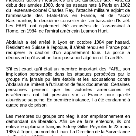
début des années 1980, dont les assassinats à Paris en 1982
du lieutenant-colonel Charles Ray, l’attaché militaire adjoint de
l’ambassade des États-Unis en France, et de Yacov
Barsimantov, le deuxième conseiller de l’ambassade d’Israël.
Les FARL ont également été accusées de l’assassinat à
Rome, en 1984, de l’amiral américain Leamon Hunt.
Abdallah a été arrêté à Lyon en octobre 1984 par hasard.
Résidant en Suisse à l’époque, il s’était rendu en France pour
récupérer la caution d’un appartement loué. La police a
découvert qu’il avait un faux passeport algérien et l’a arrêté.
S’il est exact qu’il était un membre important des FARL, son
implication personnelle dans les attaques perpétrées par le
groupe n’a jamais pu être établie et les accusations contre
Abdallah se limitent à l’utilisation de faux documents. Certaines
personnes pensent que les autorités américaines et
israéliennes ont fait pression sur la France pour qu’elle
alourdisse sa peine. En première instance, il a été condamné à
quatre ans de prison.
Les membres du groupe ont réagi à son emprisonnement en
demandant sa libération. Afin de se faire entendre, ils ont
enlevé le diplomate français Sidney Gilles Peyroles le 23 mars
1985 à Tripoli, au nord du Liban. La Direction de la Surveillance