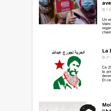
ave
2 f
Un en
Vainc
organ
champ
La 
27 
Ce 25
la pr
deven
Et ce
Mob