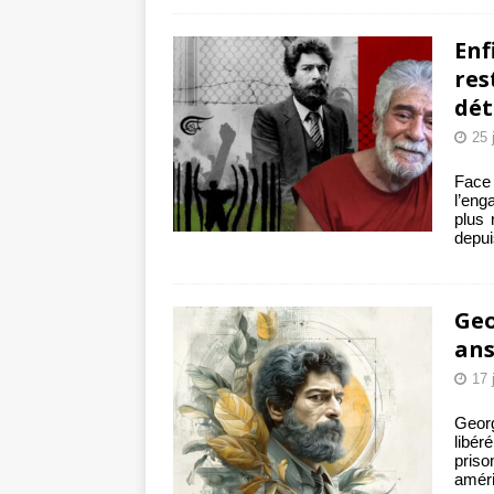
Enf
res
dét
25 
Face
l’eng
plus 
depui
Geo
ans
17 
Geor
libér
priso
améri