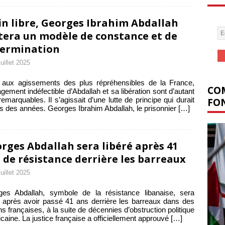
in libre, Georges Ibrahim Abdallah
tera un modèle de constance et de
ermination
juillet 2025
 aux agissements des plus répréhensibles de la France,
COM
agement indéfectible d’Abdallah et sa libération sont d’autant
remarquables. Il s’agissait d’une lutte de principe qui durait
FON
s des années. Georges Ibrahim Abdallah, le prisonnier
[…]
rges Abdallah sera libéré après 41
 de résistance derrière les barreaux
juillet 2025
ges Abdallah, symbole de la résistance libanaise, sera
é après avoir passé 41 ans derrière les barreaux dans des
ns françaises, à la suite de décennies d’obstruction politique
caine. La justice française a officiellement approuvé
[…]