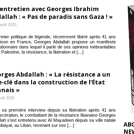
2026 ]
entretien avec Georges Ibrahim
éliens bombardent des entrepôts de médicaments, aggravant ainsi la
allah : « Pas de paradis sans Gaza ! »
août 2025
déjà dramatique
[ 7 août 2026 ]
nnier politique de légende, récemment libéré après 41 ans
rison en France, Georges Abdallah propose un manifeste
utionnaire dans lequel il parle de ses opinions inébranlables
 Palestine, la résistance, la libération et
[…]
rges Abdallah : « La résistance a un
e-clé dans la construction de l’État
anais »
oût 2025
sa première interview depuis sa libération après 41 ans
arcération, le combattant de la résistance libanaise Georges
lah s’est entretenu avec Al Mayadeen depuis sa ville natale
AB
bayat, au Liban, revenant sur ses
[…]
NE