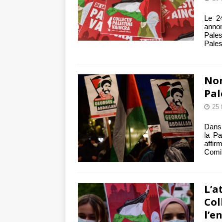
Le 24
anno
Pales
Pales
Non
Pal
25 
Dans 
la Pa
affir
Comit
L’a
Col
l’e