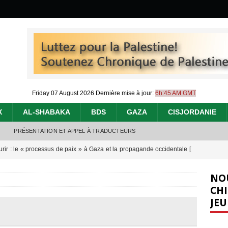
Friday 07 August 2026
Dernière mise à jour:
6h:45 AM GMT
X
AL-SHABAKA
BDS
GAZA
CISJORDANIE
PRÉSENTATION ET APPEL À TRADUCTEURS
urir : le « processus de paix » à Gaza et la propagande occidentale
[
NO
nocide : l’histoire de Gaza au-delà des chiffres
[ 5 août 2026 ]
CHI
JEU
effacent les preuves du génocide à Gaza
[ 4 août 2026 ]
 annonce un « accord de paix » à Gaza, les Israéliens multiplie les