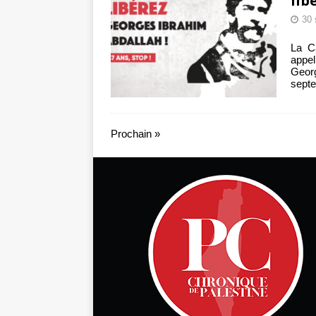
lib
30 
La Ca
appel
Geor
septe
Prochain »