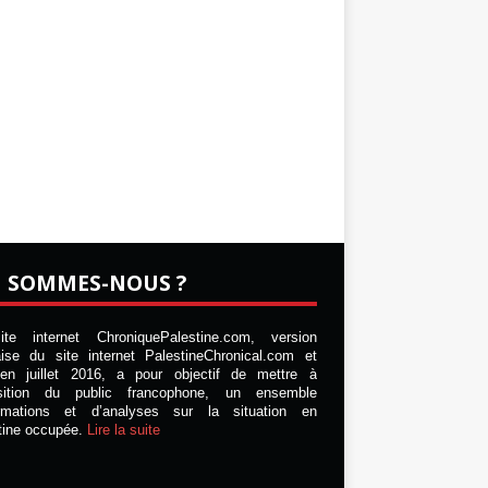
I SOMMES-NOUS ?
te internet ChroniquePalestine.com, version
aise du site internet PalestineChronical.com et
en juillet 2016, a pour objectif de mettre à
osition du public francophone, un ensemble
ormations et d’analyses sur la situation en
tine occupée.
Lire la suite