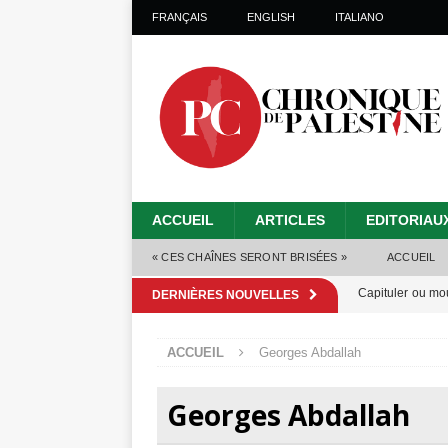
FRANÇAIS
ENGLISH
ITALIANO
ACCUEIL
ARTICLES
EDITORIAU
« CES CHAÎNES SERONT BRISÉES »
ACCUEIL
Capituler ou mo
DERNIÈRES NOUVELLES
6 août 2026 ]
ACCUEIL
Georges Abdallah
Mille jours de gé
Les Israéliens 
Georges Abdallah
Alors que Trump