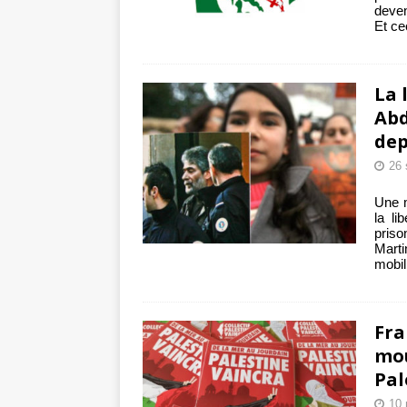
deven
Et ce
La 
Abd
dep
26 
Une m
la li
pris
Mart
mobil
Fra
mou
Pal
10 