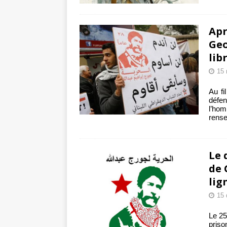
Apr
Geo
lib
15
Au fi
défen
l’ho
rense
Le 
de 
lign
15
Le 25
pris