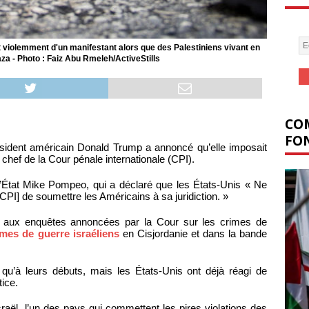
isit violemment d'un manifestant alors que des Palestiniens vivant en
aza - Photo : Faiz Abu Rmeleh/ActiveStills
COM
FON
résident américain Donald Trump a annoncé qu’elle imposait
hef de la Cour pénale internationale (CPI).
d’État Mike Pompeo, qui a déclaré que les États-Unis « Ne
a CPI] de soumettre les Américains à sa juridiction. »
s aux enquêtes annoncées par la Cour sur les crimes de
imes de guerre israéliens
en Cisjordanie et dans la bande
u’à leurs débuts, mais les États-Unis ont déjà réagi de
tice.
sraël, l’un des pays qui commettent les pires violations des