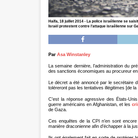
Haïfa, 18 juillet 2014 - La police israélienne se sa
Israël protestent contre l’attaque israélienne sur G
Par
Asa Winstanley
La semaine dernière, l’administration du p
des sanctions économiques au procureur en c
Le décret a été annoncé par le secrétaire 
toléreront pas les tentatives illégitimes [de l
C’est la réponse agressive des États-Uni
guerre américains en Afghanistan, et les
cr
de Gaza.
Ces enquêtes de la CPI n’en sont encore q
manière draconienne afin d’échapper à la jus
Ils ont également fait en sorte de protéger I