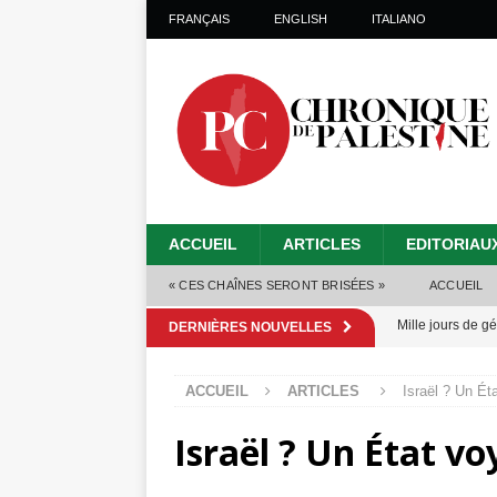
FRANÇAIS
ENGLISH
ITALIANO
ACCUEIL
ARTICLES
EDITORIAU
« CES CHAÎNES SERONT BRISÉES »
ACCUEIL
Mille jours de gé
DERNIÈRES NOUVELLES
Les Israéliens 
ACCUEIL
ARTICLES
Israël ? Un Ét
Alors que Trump
Israël ? Un État vo
tueries
[ 4 août 
Les Israéliens s