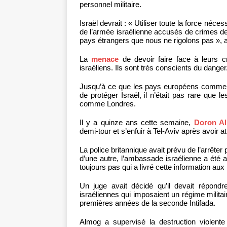
personnel militaire.
Israël devrait : « Utiliser toute la force néces
de l’armée israélienne accusés de crimes de
pays étrangers que nous ne rigolons pas », 
La
menace
de devoir faire face à leurs cr
israéliens. Ils sont très conscients du danger
Jusqu’à ce que les pays européens comm
de protéger Israël, il n’était pas rare que l
comme Londres.
Il y a quinze ans cette semaine,
Doron A
demi-tour et s’enfuir à Tel-Aviv après avoir a
La police britannique avait prévu de l’arrête
d’une autre, l’ambassade israélienne a été av
toujours pas qui a livré cette information aux 
Un juge avait décidé qu’il devait répondr
israéliennes qui imposaient un régime milita
premières années de la seconde Intifada.
Almog a supervisé la destruction violen