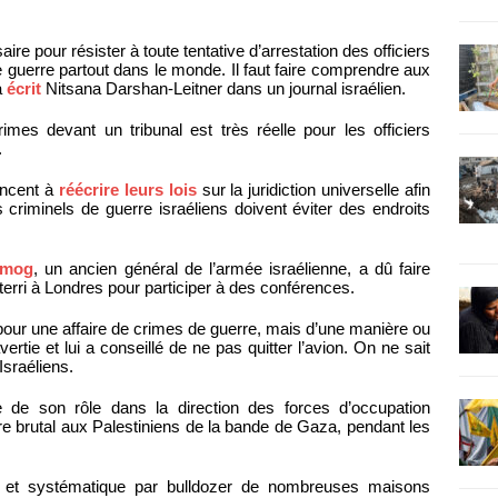
saire pour résister à toute tentative d’arrestation des officiers
 guerre partout dans le monde. Il faut faire comprendre aux
a
écrit
Nitsana Darshan-Leitner dans un journal israélien.
imes devant un tribunal est très réelle pour les officiers
.
encent à
réécrire leurs lois
sur la juridiction universelle afin
es criminels de guerre israéliens doivent éviter des endroits
lmog
, un ancien général de l’armée israélienne, a dû faire
tterri à Londres pour participer à des conférences.
r pour une affaire de crimes de guerre, mais d’une manière ou
ertie et lui a conseillé de ne pas quitter l’avion. On ne sait
Israéliens.
e de son rôle dans la direction des forces d’occupation
ire brutal aux Palestiniens de la bande de Gaza, pendant les
te et systématique par bulldozer de nombreuses maisons