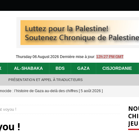
Thursday 06 August 2026
Dernière mise à jour:
12h:27 PM GMT
X
AL-SHABAKA
BDS
GAZA
CISJORDANIE
PRÉSENTATION ET APPEL À TRADUCTEURS
nocide : l’histoire de Gaza au-delà des chiffres
[ 5 août 2026 ]
effacent les preuves du génocide à Gaza
[ 4 août 2026 ]
NO
at voyou !
 annonce un « accord de paix » à Gaza, les Israéliens multiplie les
CHI
JEU
you !
2026 ]
e servent de la Cisjordanie comme d’une poubelle pour leurs déchets