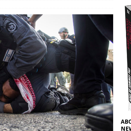
t 2026 ]
urir : le « processus de paix » à Gaza et la propagande occidentale
[
AB
NE