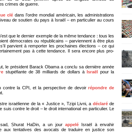
ses crimes de guerre.
que clé
dans l’ordre mondial américain, les administrations
veau de soutien du pays à Israël – en particulier au cours
 n’est que le dernier exemple de la même tendance : tous les
oient démocrates ou républicains – parviennent à être plus
s’il parvient à remporter les prochaines élections – ce qui
rtainement pas à cette tendance. Il sera encore plus pro-
tout, le président Barack Obama a conclu sa dernière année
re
stupéfiante de 38 milliards de dollars à
Israël
pour la
n contre la CPI, et la perspective de devoir
répondre de
t.
stre israélienne de la « Justice », Tzipi Livni, a
déclaré
de
is contre le droit – le droit international en particulier. Le
ossad, Shurat HaDin, a un jour
appelé
Israël à envahir
te aux tentatives des avocats de traduire en justice son