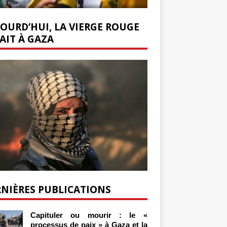
OURD’HUI, LA VIERGE ROUGE
AIT À GAZA
NIÈRES PUBLICATIONS
Capituler ou mourir : le «
processus de paix » à Gaza et la