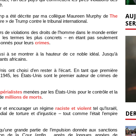
é.
AUJ
 Trump a été décrite par ma collègue Maureen Murphy de
The
e » de Trump contre le tribunal international.
SER
rs de violations des droits de l’homme dans le monde entier
 les termes les plus concrets – en étant pas seulement
sonnés pour leurs
crimes
.
ssi à se montrer à la hauteur de ce noble idéal. Jusqu’à
ants africains.
nis ont choisi d’en rester à l’écart. En tant que première
945, les États-Unis sont le premier auteur de crimes de
périalistes
menées par les États-Unis pour le contrôle et la
 de
millions de morts
.
mer et encourager un régime
raciste et violent
tel qu’Israël,
DER
al de torture et d’injustice – tout comme l’était l’empire
qu’une grande partie de l’impulsion donnée aux sanctions
sion de la Cour (enfin… après de longues années de