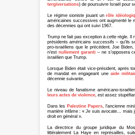
tergiversations
) de poursuivre Israël pour 
Le régime sioniste jouant un
rôle idéologi
américaines successives ont augmenté le ni
des décennies qui ont suivi 1967.
Trump ne fait pas exception à cette règle. Il
présidents américains successifs – qu’ils s
pro-israéliens que le précédent. Joe Biden, 
n’est
nullement garanti
– ne s’opposera ce
israélien que Trump.
Lorsque Biden était vice-président, après 
de mandat en engageant une
aide militai
décennie suivante.
Le niveau de fanatisme américano-israélie
leurs actes de violence
, est assez stupéfian
Dans les
Palestine Papers
, l’ancienne mini
manière infâme : « Je suis avocate… mais je su
droit en général ».
La directrice du groupe juridique du M
littéralement La Haye en représailles, sui