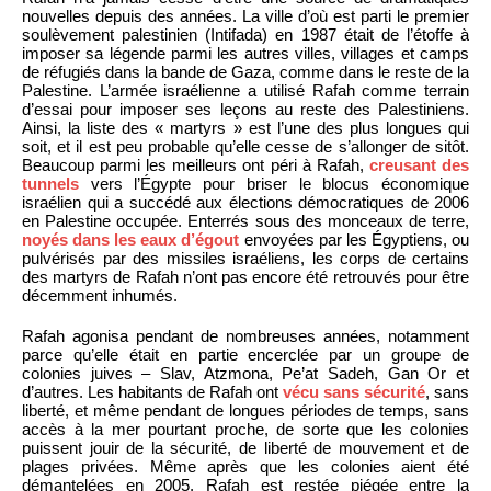
nouvelles depuis des années. La ville d’où est parti le premier
soulèvement palestinien (Intifada) en 1987 était de l’étoffe à
imposer sa légende parmi les autres villes, villages et camps
de réfugiés dans la bande de Gaza, comme dans le reste de la
Palestine. L’armée israélienne a utilisé Rafah comme terrain
d’essai pour imposer ses leçons au reste des Palestiniens.
Ainsi, la liste des « martyrs » est l’une des plus longues qui
soit, et il est peu probable qu’elle cesse de s’allonger de sitôt.
Beaucoup parmi les meilleurs ont péri à Rafah,
creusant des
tunnels
vers l’Égypte pour briser le blocus économique
israélien qui a succédé aux élections démocratiques de 2006
en Palestine occupée. Enterrés sous des monceaux de terre,
noyés dans les eaux d’égout
envoyées par les Égyptiens, ou
pulvérisés par des missiles israéliens, les corps de certains
des martyrs de Rafah n’ont pas encore été retrouvés pour être
décemment inhumés.
Rafah agonisa pendant de nombreuses années, notamment
parce qu’elle était en partie encerclée par un groupe de
colonies juives – Slav, Atzmona, Pe’at Sadeh, Gan Or et
d’autres. Les habitants de Rafah ont
vécu sans sécurité
, sans
liberté, et même pendant de longues périodes de temps, sans
accès à la mer pourtant proche, de sorte que les colonies
puissent jouir de la sécurité, de liberté de mouvement et de
plages privées. Même après que les colonies aient été
démantelées en 2005, Rafah est restée piégée entre la