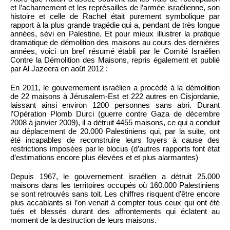
et l’acharnement et les représailles de l’armée israélienne, son
histoire et celle de Rachel était purement symbolique par
rapport à la plus grande tragédie qui a, pendant de très longue
années, sévi en Palestine. Et pour mieux illustrer la pratique
dramatique de démolition des maisons au cours des dernières
années, voici un bref résumé établi par le Comité Israélien
Contre la Démolition des Maisons, repris également et publié
par Al Jazeera en août 2012 :
En 2011, le gouvernement israélien a procédé à la démolition
de 22 maisons à Jérusalem-Est et 222 autres en Cisjordanie,
laissant ainsi environ 1200 personnes sans abri. Durant
l’Opération Plomb Durci (guerre contre Gaza de décembre
2008 à janvier 2009), il a détruit 4455 maisons, ce qui a conduit
au déplacement de 20.000 Palestiniens qui, par la suite, ont
été incapables de reconstruire leurs foyers à cause des
restrictions imposées par le blocus (d’autres rapports font état
d’estimations encore plus élevées et et plus alarmantes)
Depuis 1967, le gouvernement israélien a détruit 25.000
maisons dans les territoires occupés où 160.000 Palestiniens
se sont retrouvés sans toit. Les chiffres risquent d’être encore
plus accablants si l’on venait à compter tous ceux qui ont été
tués et blessés durant des affrontements qui éclatent au
moment de la destruction de leurs maisons.