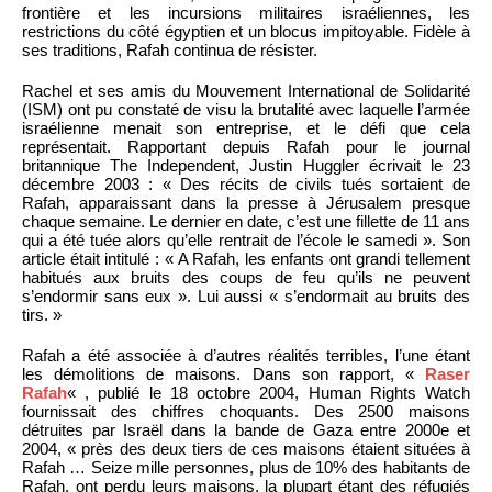
frontière et les incursions militaires israéliennes, les
restrictions du côté égyptien et un blocus impitoyable. Fidèle à
ses traditions, Rafah continua de résister.
Rachel et ses amis du Mouvement International de Solidarité
(ISM) ont pu constaté de visu la brutalité avec laquelle l’armée
israélienne menait son entreprise, et le défi que cela
représentait. Rapportant depuis Rafah pour le journal
britannique The Independent, Justin Huggler écrivait le 23
décembre 2003 : « Des récits de civils tués sortaient de
Rafah, apparaissant dans la presse à Jérusalem presque
chaque semaine. Le dernier en date, c’est une fillette de 11 ans
qui a été tuée alors qu’elle rentrait de l’école le samedi ». Son
article était intitulé : « A Rafah, les enfants ont grandi tellement
habitués aux bruits des coups de feu qu’ils ne peuvent
s’endormir sans eux ». Lui aussi « s’endormait au bruits des
tirs. »
Rafah a été associée à d’autres réalités terribles, l’une étant
les démolitions de maisons. Dans son rapport, «
Raser
Rafah
« , publié le 18 octobre 2004, Human Rights Watch
fournissait des chiffres choquants. Des 2500 maisons
détruites par Israël dans la bande de Gaza entre 2000e et
2004, « près des deux tiers de ces maisons étaient situées à
Rafah … Seize mille personnes, plus de 10% des habitants de
Rafah, ont perdu leurs maisons, la plupart étant des réfugiés