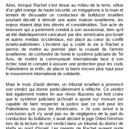
Ainsi, lorsque Rachel s’est tenue au milieu de la terre, vêtue
d’un gilet orange de haute sécurité, un mégaphone à la main et
tentant de dissuader un conducteur de bulldozer israélien
pourtant décidé à démolir une autre maison israélienne, les
enjeux étaient déjà très élevés et considérables. Son acte de
bravoure qui a justement conduit à son assassinat, bien qu’il
ait été diaboliquement caricaturé par des américains pro-Israël
et autres médias occidentaux, est placé au cœur du conflit
israélo-palestinien. L’incident qui a coûté la vie à Rachel a
permis de mettre au premier plan la cruauté de l’armée
israélienne, de confondre de honte le système judiciaire de Tel
Aviv, de mettre la communauté internationale face à son
échec total et complet à assurer une protection pour les civils
Palestiniens et enfin, de placer la barre encore plus haut pour
le mouvement international de solidarité.
Mais le mois d’août dernier, un tribunal israélien a prononcé
son verdict qui donne particulièrement à réfléchir. Ce verdict
doit également mettre fin aux rêves illusoires qui font croire
que le système judiciaire qu’Israël a ajusté sur mesure est
capable de faire respecter la justice que ce soit pour les
Palestiniens ou pour les Américains. « Je suis arrivé à la
conclusion qu’il n’y avait pas eu de négligence de la part du
conducteur du bulldozer, » avait déclaré le juge Oded Gershon
lors de la lecture de son verdict dans un tribunal du district de
Haïfa au nord d’Israël. Les parents de Rachel avaient porté