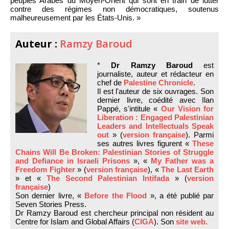
peuples Arabes du Moyen-Orient qui sont en train de lutter
contre des régimes non démocratiques, soutenus
malheureusement par les États-Unis. »
Auteur :
Ramzy Baroud
*
Dr Ramzy Baroud
est
journaliste, auteur et rédacteur en
chef de
Palestine Chronicle
.
Il est l'auteur de six ouvrages. Son
dernier livre, coédité avec Ilan
Pappé, s'intitule «
Our Vision for
Liberation : Engaged Palestinian
Leaders and Intellectuals Speak
out
» (
version française
). Parmi
ses autres livres figurent «
These
Chains Will Be Broken: Palestinian Stories of Struggle
and Defiance in Israeli Prisons
», «
My Father was a
Freedom Fighter
» (
version française
), «
The Last Earth
» et «
The Second Palestinian Intifada
» (
version
française
)
Son dernier livre, «
Before the Flood
», a été publié par
Seven Stories Press.
Dr Ramzy Baroud est chercheur principal non résident au
Centre for Islam and Global Affairs (
CIGA
). Son
site web
.