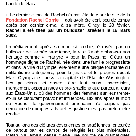
bande de Gaza.
« Le dernier e-mail de Rachel n’a pas été daté sur le site de la
Fondation Rachel Corrie
. Il doit avoir été écrit peu de temps
après son dernier e-mail à sa mère, Cindy, le 28 février.
Rachel a été tuée par un bulldozer israélien le 16 mars
2003
.
Immédiatement après sa mort si terrible, écrasée par un
bulldozer de l’armée israélienne, la ville Rafah embrassa son
héritage comme « martyre » pour la Palestine. C’était un
hommage digne de Rachel, née dans une famille progressiste
et dans la ville d’Olympie, elle-même une plaque tournante du
militantisme anti-guerre, pour la justice et le progrès social.
Mais Olympia est aussi la capitale de l’État de Washington.
Les politiciens ici savent être tout aussi insensibles,
moralement opportunistes et pro-israéliens que partout ailleurs
aux États-Unis, où des hommes des femmes sur leur trente-
et-un se disputent pouvoir et influences. Dix ans après la mort
de Rachel, le gouvernement américain n’a toujours pas
demandé de comptes à Israël. Et justice n’est pas prête d’être
rendue.
Tout au long des clôtures égyptiennes et israéliennes, entourée
de partout par les camps de réfugiés les plus misérables,
Rafah n’a jamais cessé d’être une source de dramatiques