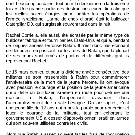
dont beaucoup perdaient tout pour la deuxième ou la troisième
fois ». Une grande partie des destructions eurent lieu afin que
les ruelles soient élargies pour faciliter les opérations de
l’armée israélienne. L’arme de choix d’Israël était le bulldozer
Caterpillar D9, qui surgissait souvent tard dans la nuit.
Rachel Corrie a, elle aussi, été écrasée par le même type de
bulldozer fabriqué et fourni par les États-Unis et qui a, pendant
de longues années terrorisé Rafah. Il n’est donc pas étonnant
de découvrir, en passant par les rues de Rafah, que la plupart
de ses murs sont ornés de photos et de différents graffitis
représentant Rachel.
Le 16 mars dernier, et pour la dixième année consécutive, des
militants se sont rassemblés à Rafah pour commémorer
l’anniversaire de la mort de la jeune héroïne. Ils ont évoqué
avec passion le courage et la position de la jeune américaine
qui a défié un bulldozer israélien en route pour détruire une
maison à Rafah, l’empêchant d’avancer dans
l’accomplissement de sa sale besogne. Dix ans après, c’est
une jeune fille de 12 ans qui a pris la parole pour remercier et
louer le courage de la militante, tout en exhortant le
gouvernement US à cesser d’approvisionner Israël en armes
qui sont souvent utilisées contre les civils.
Alors que Rafah a assez souvent fait les frais de l’occupation