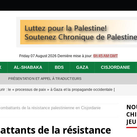
Friday 07 August 2026
Dernière mise à jour:
6h:45 AM GMT
X
AL-SHABAKA
BDS
GAZA
CISJORDANIE
PRÉSENTATION ET APPEL À TRADUCTEURS
urir : le « processus de paix » à Gaza et la propagande occidentale
[
NO
ombattants de la résistance palestinienne en Cisjordanie
nocide : l’histoire de Gaza au-delà des chiffres
[ 5 août 2026 ]
CHI
JEU
effacent les preuves du génocide à Gaza
[ 4 août 2026 ]
ttants de la résistance
 annonce un « accord de paix » à Gaza, les Israéliens multiplie les