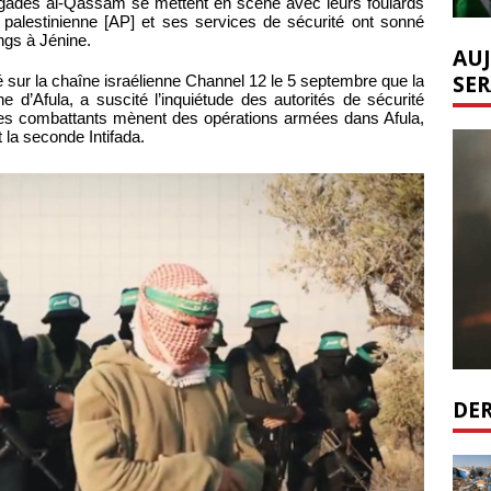
gades al-Qassam se mettent en scène avec leurs foulards
té palestinienne [AP] et ses services de sécurité ont sonné
gs à Jénine.
AUJ
SER
 sur la chaîne israélienne Channel 12 le 5 septembre que la
nne d’Afula, a suscité l’inquiétude des autorités de sécurité
e ces combattants mènent des opérations armées dans Afula,
t la seconde Intifada.
DER