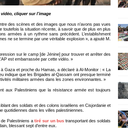
 vidéo, cliquer sur l’image
 montre des scènes et des images que nous n’avons pas vues
e toutefois la situation récente, à savoir que de plus en plus
ions armées à un rythme sans précédent. L’establishment
nes ne se termine par une véritable explosion », a ajouté M.
pression sur le camp [de Jénine] pour trouver et arrêter des
 L’AP est embarrassée par cette vidéo. »
é à Gaza et proche du Hamas, a déclaré à Al-Monitor : « La
lieu indique que les Brigades al-Qassam ont presque terminé
activités militaires armées dans les zones environnantes. »
nt aux Palestiniens que la résistance armée est toujours
iblant des soldats et des colons israéliens en Cisjordanie et
 quotidiennes dans les villes palestiniennes.
 de Palestiniens a
tiré sur un bus
transportant des soldats
dain, blessant sept d’entre eux.