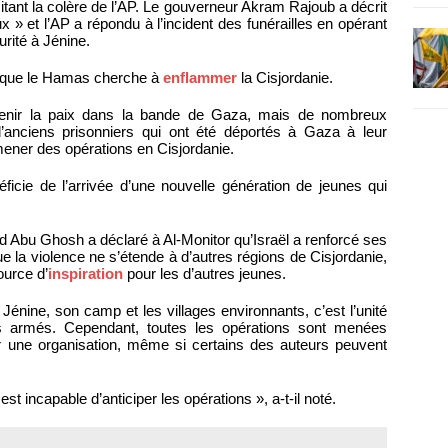
tant la colère de l’AP. Le gouverneur Akram Rajoub a décrit
 et l’AP a répondu à l’incident des funérailles en opérant
rité à Jénine.
nt que le Hamas cherche à
enflammer
la Cisjordanie.
tenir la paix dans la bande de Gaza, mais de nombreux
’anciens prisonniers qui ont été déportés à Gaza à leur
r mener des opérations en Cisjordanie.
cie de l’arrivée d’une nouvelle génération de jeunes qui
had Abu Ghosh a déclaré à Al-Monitor qu’Israël a renforcé ses
e la violence ne s’étende à d’autres régions de Cisjordanie,
ource d’
inspiration
pour les d’autres jeunes.
 Jénine, son camp et les villages environnants, c’est l’unité
pes armés. Cependant, toutes les opérations sont menées
ar une organisation, même si certains des auteurs peuvent
l est incapable d’anticiper les opérations », a-t-il noté.