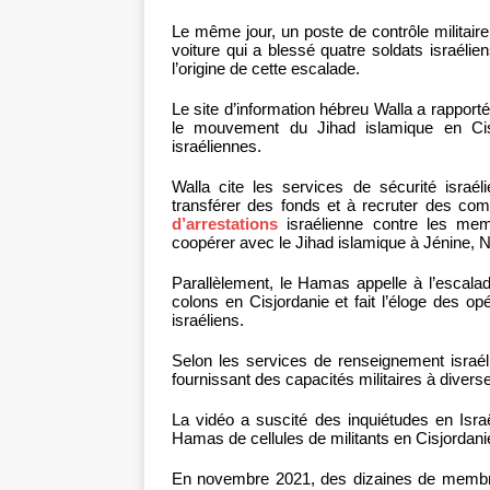
Le même jour, un poste de contrôle militair
voiture qui a blessé quatre soldats israélie
l’origine de cette escalade.
Le site d’information hébreu Walla a rappor
le mouvement du Jihad islamique en Cis
israéliennes.
Walla cite les services de sécurité israé
transférer des fonds et à recruter des com
d’arrestations
israélienne contre les me
coopérer avec le Jihad islamique à Jénine, N
Parallèlement, le Hamas appelle à l’escalad
colons en Cisjordanie et fait l’éloge des o
israéliens.
Selon les services de renseignement israél
fournissant des capacités militaires à diverse
La vidéo a suscité des inquiétudes en Israël
Hamas de cellules de militants en Cisjordani
En novembre 2021, des dizaines de membre