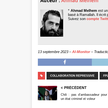
Auteur :
Ahmad Melhem
*
Ahmad Melhem
est un
basé à Ramallah. Il écrit
Suivez son
compte Twit
13 septembre 2023 –
Al-Monitor
– Traducti
COLLABORATION REPRESSIVE
FP
PRÉCÉDENT
Chili : pas d’ambassadeur pour 
un état criminel et voleur