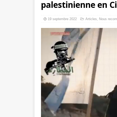
palestinienne en Ci
tueries
[ 4 août 
Gaza : les Isra
19 septembre 2022
Articles
,
Nous reco
crise sanitaire 