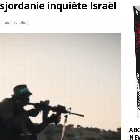
sjordanie inquiète Israël
2026 ]
éliens bombardent des entrepôts de médicaments, aggravant ainsi la
mmandons
,
Slider
déjà dramatique
[ 7 août 2026 ]
AB
NE