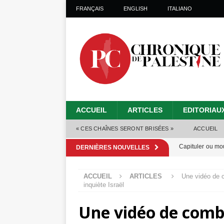
FRANÇAIS
ENGLISH
ITALIANO
ACCUEIL
ARTICLES
EDITORIAU
« CES CHAÎNES SERONT BRISÉES »
ACCUEIL
Capituler ou mo
DERNIÈRES NOUVELLES
6 août 2026 ]
ACCUEIL
ARTICLES
Une vidéo de c
Mille jours de gé
inquiète Israël
Les Israéliens 
Une vidéo de comba
Alors que Trump