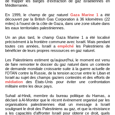
de frapper les barges d’extraction de gaz israéliennes en
Méditerranée.
En 1999, le champ de gaz naturel
Gaza Marine 1
a été
découvert par la British Gas Corporation à 36 kilomètres (22
miles) à l’ouest de la côte de Gaza, dans une zone située dans
les eaux territoriales palestiniennes.
Un an plus tard, le champ Gaza Marine 1 a été localisé
précisément à la frontière commune avec Israël. Mais pendant
toutes ces années, Israël a
empêché
les Palestiniens de
bénéficier de leurs propres ressources en gaz naturel.
Les Palestiniens estiment qu’aujourd’hui, le moment est venu
de faire remonter le dossier du gaz naturel dans un contexte
de demande mondiale croissante suite à la guerre actuelle de
l’OTAN contre la Russie, de la tension accrue entre le Liban et
Israël au sujet des champs gaziers contestés et des efforts de
médiation
des États-Unis pour éviter une confrontation
militaire entre les deux pays.
Suhail al-Hindi, membre du bureau politique du Hamas, a
déclaré à Al-Monitor que le récent événement organisé par les
organisations palestiniennes était un message à Israël
soulignant le droit des Palestiniens au gaz, et que la résistance
a les capacités d’affronter Israël pour obtenir ce droit, quels