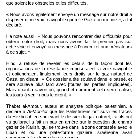
que soient les obstacles et les difficultés.
« Nous avons également envoyé un message sur notre droit à
disposer d’une voie navigable qui relie Gaza au monde », a-t-il
déclaré.
Il a noté aussi : « Nous pouvons rencontrer des difficultés pour
obtenir notre droit, mais nous avons fait le premier pas sur
cette voie et envoyé un message à l’ennemi et aux médiateurs
à ce sujet. »
Hindi a refusé de révéler les détails de la façon dont les
organisations de la résistance imposeraient la voie navigable
et obtiendraient finalement leurs droits sur le gaz naturel de
Gaza, en disant : « Ce dossier a été soulevé dans le passé, et
sera soulevé plus tard avec [toutes les parties impliquées].
Mais quant à savoir où, quand et comment cela sera réalisé,
les jours à venir nous le diront. »
Thabet al-Amour, auteur et analyste politique palestinien, a
déclaré à
Al-Monitor
que les Palestiniens ont suivi les traces
du Hezbollah en soulevant le dossier du gaz naturel, car ils ont
vu qu’Israël a fait un pas en arrière sur la question du champ
gazier de Karish, qui se trouve dans la zone contestée avec le
Liban et où une plate-forme gazière israélienne avait
commencé à extraire du gaz en juin.