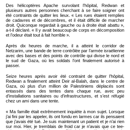
Des hélicoptères Apache survolant l’hôpital, Redwan et
plusieurs autres personnes cherchant à se faire soigner ont
été contraints de quitter les lieux. « Les rues étaient remplies
de cadavres et de décombres, et il était difficile de marcher
droit. Quiconque regardait à gauche ou à droite était abattu »,
a-t-il déclaré. « Il y avait beaucoup de corps en décomposition
et l’odeur était tout à fait horrible ».
Après dix heures de marche, il a atteint le corridor de
Netzarim, une bande de terre contrôlée par l’armée israélienne
avec des bases et des points de contrôle qui divise le nord et
le sud de Gaza, où les soldats l’ont finalement autorisé à
passer.
Seize heures après avoir été contraint de quitter l’hôpital,
Redwan a finalement atteint Deir al-Balah, dans le centre de
Gaza, où plus d’un million de Palestiniens déplacés sont
entassés dans des tentes dans chaque rue, avec peu
d’installations sanitaires ou d’infrastructures, et s’est réfugié
chez un ami dans une tente.
« Ma famille était extrêmement inquiète à mon sujet. Lorsque
j’ai fini par les appeler, ils ont fondu en larmes car ils pensaient
que j’avais été tué. Je suis maintenant un patient et je n’ai rien
sur moi. Hier, je tremblais de froid car je n’avais que ce tee-