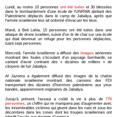
Lundi, au moins 10 personnes
ont été tuées
et 30 blessées
dans le bombardement d’une école de l’UNRWA abritant des
Palestiniens déplacés dans le camp de Jabaliya, après que
l’armée israélienne leur ait ordonné d’évacuer les lieux.
Mardi, à Beit Lahia, 15 personnes ont été tuées dans une
attaque de drone israélien, suivie d’un tir de char sur une école
qui était devenue un refuge pour les personnes déplacées,
tuant sept personnes.
Mercredi, l’armée israélienne a diffusé des
images
aériennes
montrant des foules s’écoulant d’un paysage bombardé, se
vantant d’avoir contraint des « dizaines de milliers » de
citoyens de fuir Jabaliya.
Al Jazeera
a également diffusé des images de la chaîne
nationale israélienne montrant des camions des FDI
transportant des dizaines d’hommes palestiniens aux yeux
bandés, apparemment originaires de Jabaliya.
Jusqu’à présent, l’assaut a coûté la vie à plus de
770
personnes
, un chiffre qui ne manquera pas d’augmenter avec
les innombrables victimes qui gisent dans les rues et sous les
décombres dans les zones dont les troupes israéliennes ont
interdit l’accès aux équipes d’urgence.