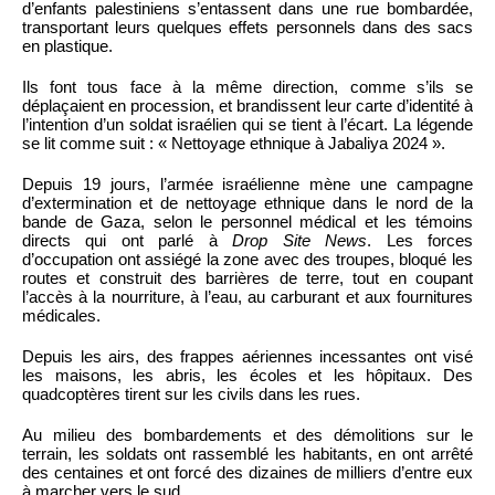
d’enfants palestiniens s’entassent dans une rue bombardée,
transportant leurs quelques effets personnels dans des sacs
en plastique.
Ils font tous face à la même direction, comme s’ils se
déplaçaient en procession, et brandissent leur carte d’identité à
l’intention d’un soldat israélien qui se tient à l’écart. La légende
se lit comme suit : « Nettoyage ethnique à Jabaliya 2024 ».
Depuis 19 jours, l’armée israélienne mène une campagne
d’extermination et de nettoyage ethnique dans le nord de la
bande de Gaza, selon le personnel médical et les témoins
directs qui ont parlé à
Drop Site News
. Les forces
d’occupation ont assiégé la zone avec des troupes, bloqué les
routes et construit des barrières de terre, tout en coupant
l’accès à la nourriture, à l’eau, au carburant et aux fournitures
médicales.
Depuis les airs, des frappes aériennes incessantes ont visé
les maisons, les abris, les écoles et les hôpitaux. Des
quadcoptères tirent sur les civils dans les rues.
Au milieu des bombardements et des démolitions sur le
terrain, les soldats ont rassemblé les habitants, en ont arrêté
des centaines et ont forcé des dizaines de milliers d’entre eux
à marcher vers le sud.