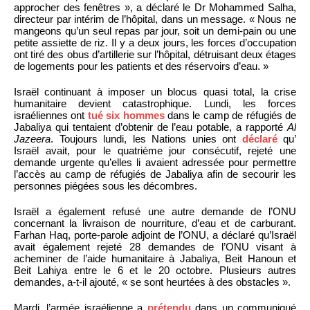
approcher des fenêtres », a déclaré le Dr Mohammed Salha,
directeur par intérim de l’hôpital, dans un message. « Nous ne
mangeons qu’un seul repas par jour, soit un demi-pain ou une
petite assiette de riz. Il y a deux jours, les forces d’occupation
ont tiré des obus d’artillerie sur l’hôpital, détruisant deux étages
de logements pour les patients et des réservoirs d’eau. »
Israël continuant à imposer un blocus quasi total, la crise
humanitaire devient catastrophique. Lundi, les forces
israéliennes ont
tué six hommes
dans le camp de réfugiés de
Jabaliya qui tentaient d’obtenir de l’eau potable, a rapporté
Al
Jazeera
. Toujours lundi, les Nations unies ont
déclaré
qu’
Israël avait, pour le quatrième jour consécutif, rejeté une
demande urgente qu’elles li avaient adressée pour permettre
l’accès au camp de réfugiés de Jabaliya afin de secourir les
personnes piégées sous les décombres.
Israël a également refusé une autre demande de l’ONU
concernant la livraison de nourriture, d’eau et de carburant.
Farhan Haq, porte-parole adjoint de l’ONU, a déclaré qu’Israël
avait également rejeté 28 demandes de l’ONU visant à
acheminer de l’aide humanitaire à Jabaliya, Beit Hanoun et
Beit Lahiya entre le 6 et le 20 octobre. Plusieurs autres
demandes, a-t-il ajouté, « se sont heurtées à des obstacles ».
Mardi, l’armée israélienne a
prétendu
dans un communiqué