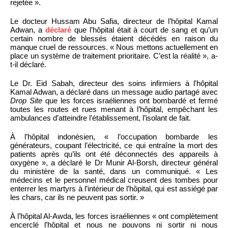
rejetée ».
Le docteur Hussam Abu Safia, directeur de l’hôpital Kamal
Adwan, a
déclaré
que l’hôpital était à court de sang et qu’un
certain nombre de blessés étaient décédés en raison du
manque cruel de ressources. « Nous mettons actuellement en
place un système de traitement prioritaire. C’est la réalité », a-
t-il déclaré.
Le Dr. Eid Sabah, directeur des soins infirmiers à l’hôpital
Kamal Adwan, a déclaré dans un message audio partagé avec
Drop Site
que les forces israéliennes ont bombardé et fermé
toutes les routes et rues menant à l’hôpital, empêchant les
ambulances d’atteindre l’établissement, l’isolant de fait.
À l’hôpital indonésien, « l’occupation bombarde les
générateurs, coupant l’électricité, ce qui entraîne la mort des
patients après qu’ils ont été déconnectés des appareils à
oxygène », a déclaré le Dr Munir Al-Borsh, directeur général
du ministère de la santé, dans un communiqué. « Les
médecins et le personnel médical creusent des tombes pour
enterrer les martyrs à l’intérieur de l’hôpital, qui est assiégé par
les chars, car ils ne peuvent pas sortir. »
À l’hôpital Al-Awda, les forces israéliennes « ont complètement
encerclé l’hôpital et nous ne pouvons ni sortir ni nous