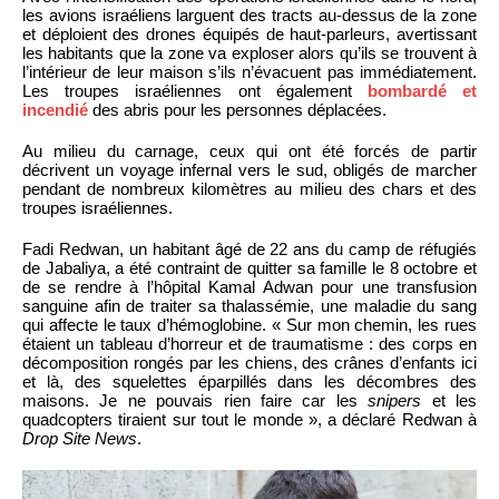
les avions israéliens larguent des tracts au-dessus de la zone
et déploient des drones équipés de haut-parleurs, avertissant
les habitants que la zone va exploser alors qu’ils se trouvent à
l’intérieur de leur maison s’ils n’évacuent pas immédiatement.
Les troupes israéliennes ont également
bombardé et
incendié
des abris pour les personnes déplacées.
Au milieu du carnage, ceux qui ont été forcés de partir
décrivent un voyage infernal vers le sud, obligés de marcher
pendant de nombreux kilomètres au milieu des chars et des
troupes israéliennes.
Fadi Redwan, un habitant âgé de 22 ans du camp de réfugiés
de Jabaliya, a été contraint de quitter sa famille le 8 octobre et
de se rendre à l’hôpital Kamal Adwan pour une transfusion
sanguine afin de traiter sa thalassémie, une maladie du sang
qui affecte le taux d’hémoglobine. « Sur mon chemin, les rues
étaient un tableau d’horreur et de traumatisme : des corps en
décomposition rongés par les chiens, des crânes d’enfants ici
et là, des squelettes éparpillés dans les décombres des
maisons. Je ne pouvais rien faire car les
snipers
et les
quadcopters tiraient sur tout le monde », a déclaré Redwan à
Drop Site News
.