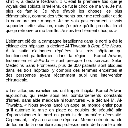
shirt », a déclaré Redwan. « C’était la première fois que je
voyais des soldats israéliens, ce fut le choc de ma vie. Je n’ai
plus de famille. Je rêve d’avoir les choses les plus
élémentaires, comme des vêtements pour me réchauffer et de
la nourriture pour manger. Je ne sais pas comment je vais
supporter cette situation, mais j’espère qu’elle prendra fin et
que je retrouverai ma famille. Je suis terriblement choqué. »
L’élément clé de la campagne israélienne dans le nord a été le
ciblage des hôpitaux, a déclaré Al-Thwabta à
Drop Site News
.
À la suite d’attaques répétées, les trois hôpitaux qui
fonctionnent partiellement dans la région – Kamal Adwan,
Indonesien et al-Awda – sont presque hors service. Selon
Médecins Sans Frontières, plus de 350 patients sont bloqués
dans les trois hôpitaux, y compris des femmes enceintes et
des personnes ayant récemment subi une intervention
chirurgicale.
« Les attaques israéliennes ont frappé l’hôpital Kamal Adwan
aujourd’hui, qui reste sous les bombardements constants
d’Israël, sans aide médicale ni fournitures », a déclaré M. Al-
Thwabta. « Nous avons lancé un appel au monde entier pour
qu’il autorise la mise en place de couloirs de sécurité afin
d’approvisionner le nord en produits de première nécessité.
Cependant, il n’y a eu aucune réponse. Même notre demande
de fournir de la nourriture aux professionnels de la santé a été