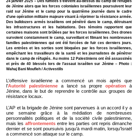
24 janvier 2025 – Des fumées s’élèvent au-dessus du camp de réfugiés
de Jénine alors que les forces coloniales israéliennes poursuivent leur
raid sur Jénine et le camp pour la quatrième journée dans le cadre
d’une opération militaire majeure visant à réprimer la résistance armée.
Des bulldozers armés israéliens ont pénétré dans le camp, détruisant
les infrastructures et les habitations. Des témoins rapportent que
certaines maisons sont brûlées par les forces israéliennes. Des drones
survolent constamment le camp, surveillant et filmant les nombreuses
familles palestiniennes qui ont été forcées de fuir ces derniers jours.
Les entrées et les sorties sont bloquées par les forces israéliennes,
empêchant les travailleurs de la santé et les journalistes de pénétrer
dans le camp de réfugiés. Au moins 12 Palestiniens ont été assassinés
et près de 40 blessés lors de l’assaut israélien sur Jénine – Photo :
Wahaj Bani Moufleh / Activestills
L’offensive israélienne a commencé un mois après que
l’
Autorité palestinienne
a lancé sa propre
opération
à
Jénine, dans le but de reprendre le contrôle aux groupes de
résistance locaux.
L’AP et la brigade de Jénine sont parvenues à un accord il y a
une semaine grâce à la médiation de nombreuses
personnalités politiques et de la société civile palestinienne,
mais les
affrontements
entre les parties ont repris dimanche
dernier et se sont poursuivis jusqu’à mardi matin, lorsqu’Israël
a commencé son attaque sur le camp.