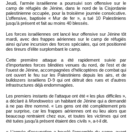
Jeudi, l’armée israélienne a poursuivi son offensive sur le
camp de réfugiés de Jénine, dans le nord de la Cisjordanie
palestinienne occupée, pour la troisième journée consécutive.
L’offensive, baptisée « Mur de fer », a tué 10 Palestiniens
jusqu’à présent et fait au moins 40 blessés.
Les forces israéliennes ont lancé leur offensive sur Jénine tôt
mardi, avec des frappes aériennes sur le camp de réfugiés
ainsi qu’une incursion des forces spéciales, qui ont positionné
des tireurs d’élite surplombant le camp.
Cette première attaque a été rapidement suivie par
d’importantes forces blindées venues du nord, de l’est et de
l’ouest de Jénine, accompagnées d’hélicoptères de combat qui
ont ouvert le feu sur les Palestiniens depuis les airs, et de
bulldozers israéliens D-9 qui ont détruit des rues et d’autres
infrastructures déjà endommagées.
Les premiers instants de l’attaque ont été « les plus difficiles »,
a déclaré à
Mondoweiss
un habitant de Jénine qui a demandé
à ne pas être nommé. « Les gens ont été complètement pris
par surprise, car les frappes aériennes ont eu lieu alors que
beaucoup rentraient chez eux, et toutes les victimes qui ont
été tuées jusqu’à présent étaient des civils », a-t-il dit.
« L’armée d’occupation a bouclé l’ensemble du camp, avant