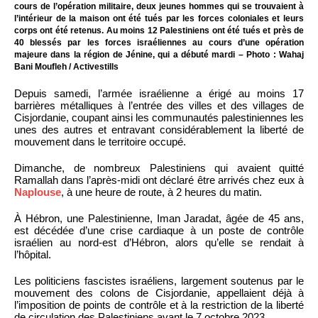
cours de l’opération militaire, deux jeunes hommes qui se trouvaient à
l’intérieur de la maison ont été tués par les forces coloniales et leurs
corps ont été retenus. Au moins 12 Palestiniens ont été tués et près de
40 blessés par les forces israéliennes au cours d’une opération
majeure dans la région de Jénine, qui a débuté mardi – Photo : Wahaj
Bani Moufleh / Activestills
Depuis samedi, l’armée israélienne a érigé au moins 17
barrières métalliques à l’entrée des villes et des villages de
Cisjordanie, coupant ainsi les communautés palestiniennes les
unes des autres et entravant considérablement la liberté de
mouvement dans le territoire occupé.
Dimanche, de nombreux Palestiniens qui avaient quitté
Ramallah dans l’après-midi ont déclaré être arrivés chez eux à
Naplouse
, à une heure de route, à 2 heures du matin.
À Hébron, une Palestinienne, Iman Jaradat, âgée de 45 ans,
est décédée d’une crise cardiaque à un poste de contrôle
israélien au nord-est d’Hébron, alors qu’elle se rendait à
l’hôpital.
Les politiciens fascistes israéliens, largement soutenus par le
mouvement des colons de Cisjordanie, appellaient déjà à
l’imposition de points de contrôle et à la restriction de la liberté
de circulation des Palestiniens avant le 7 octobre 2023.