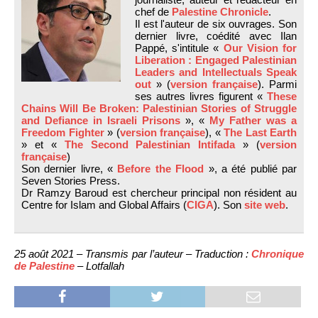
chef de
Palestine Chronicle
.
Il est l'auteur de six ouvrages. Son
dernier livre, coédité avec Ilan
Pappé, s'intitule «
Our Vision for
Liberation : Engaged Palestinian
Leaders and Intellectuals Speak
out
» (
version française
). Parmi
ses autres livres figurent «
These
Chains Will Be Broken: Palestinian Stories of Struggle
and Defiance in Israeli Prisons
», «
My Father was a
Freedom Fighter
» (
version française
), «
The Last Earth
» et «
The Second Palestinian Intifada
» (
version
française
)
Son dernier livre, «
Before the Flood
», a été publié par
Seven Stories Press.
Dr Ramzy Baroud est chercheur principal non résident au
Centre for Islam and Global Affairs (
CIGA
). Son
site web
.
25 août 2021 – Transmis par l’auteur – Traduction :
Chronique
de Palestine
– Lotfallah