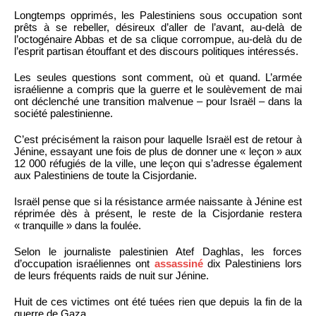
Longtemps opprimés, les Palestiniens sous occupation sont
prêts à se rebeller, désireux d’aller de l’avant, au-delà de
l’octogénaire Abbas et de sa clique corrompue, au-delà du de
l’esprit partisan étouffant et des discours politiques intéressés.
Les seules questions sont comment, où et quand. L’armée
israélienne a compris que la guerre et le soulèvement de mai
ont déclenché une transition malvenue – pour Israël – dans la
société palestinienne.
C’est précisément la raison pour laquelle Israël est de retour à
Jénine, essayant une fois de plus de donner une « leçon » aux
12 000 réfugiés de la ville, une leçon qui s’adresse également
aux Palestiniens de toute la Cisjordanie.
Israël pense que si la résistance armée naissante à Jénine est
réprimée dès à présent, le reste de la Cisjordanie restera
« tranquille » dans la foulée.
Selon le journaliste palestinien Atef Daghlas, les forces
d’occupation israéliennes ont
assassiné
dix Palestiniens lors
de leurs fréquents raids de nuit sur Jénine.
Huit de ces victimes ont été tuées rien que depuis la fin de la
guerre de Gaza.