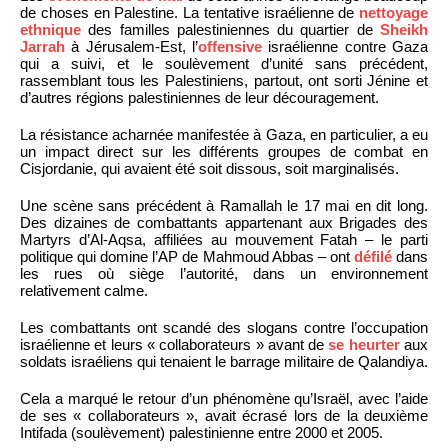
de choses en Palestine. La tentative israélienne de
nettoyage
ethnique
des familles palestiniennes du quartier de
Sheikh
Jarrah
à Jérusalem-Est, l’
offensive
israélienne contre Gaza
qui a suivi, et le soulèvement d’unité sans précédent,
rassemblant tous les Palestiniens, partout, ont sorti Jénine et
d’autres régions palestiniennes de leur découragement.
La résistance acharnée manifestée à Gaza, en particulier, a eu
un impact direct sur les différents groupes de combat en
Cisjordanie, qui avaient été soit dissous, soit marginalisés.
Une scène sans précédent à Ramallah le 17 mai en dit long.
Des dizaines de combattants appartenant aux Brigades des
Martyrs d’Al-Aqsa, affiliées au mouvement Fatah – le parti
politique qui domine l’AP de Mahmoud Abbas – ont
défilé
dans
les rues où siège l’autorité, dans un environnement
relativement calme.
Les combattants ont scandé des slogans contre l’occupation
israélienne et leurs « collaborateurs » avant de
se heurter
aux
soldats israéliens qui tenaient le barrage militaire de Qalandiya.
Cela a marqué le retour d’un phénomène qu’Israël, avec l’aide
de ses « collaborateurs », avait écrasé lors de la deuxième
Intifada (soulèvement) palestinienne entre 2000 et 2005.