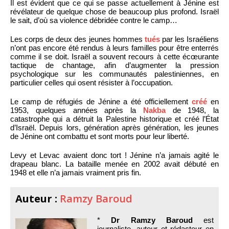
Il est évident que ce qui se passe actuellement à Jénine est
révélateur de quelque chose de beaucoup plus profond. Israël
le sait, d’où sa violence débridée contre le camp…
Les corps de deux des jeunes hommes
tués
par les Israéliens
n’ont pas encore été rendus à leurs familles pour être enterrés
comme il se doit. Israël a souvent recours à cette écœurante
tactique de chantage, afin d’augmenter la pression
psychologique sur les communautés palestiniennes, en
particulier celles qui osent résister à l’occupation.
Le camp de réfugiés de Jénine a été officiellement
créé
en
1953, quelques années après la
Nakba
de 1948, la
catastrophe qui a détruit la Palestine historique et créé l’État
d’Israël. Depuis lors, génération après génération, les jeunes
de Jénine ont combattu et sont morts pour leur liberté.
Levy et Levac avaient donc tort ! Jénine n’a jamais agité le
drapeau blanc. La bataille menée en 2002 avait débuté en
1948 et elle n’a jamais vraiment pris fin.
Auteur :
Ramzy Baroud
*
Dr Ramzy Baroud
est
journaliste, auteur et rédacteur en