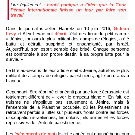
Lire également :
Israël panique à l’idée que la Cour
Pénale Internationale finisse un jour par faire son
travail
Dans le journal israélien Haaretz du 10 juin 2016,
Gideon
Levy
et Alex Levac ont
décrit
l’état des lieux du petit camp :
« Jénine, toujours le plus militant des camps de réfugiés, a été
battu et détruit, supprimé et ensanglanté, par Israël.
Aujourd’hui, son esprit semble être brisé. Chaque personne
est confrontée à son propre destin, à sa propre lutte pour la
survie. »
Le titre au-dessus de leur article était « Jénine, autrefois le plus
militant des camps de réfugiés palestiniens, agite un drapeau
blanc ».
Cependant, être réprimé et anéanti par une force écrasante est
totalement différent de « lever le drapeau blanc ». En fait, ce
truisme ne s’applique pas seulement à Jénine, mais à
l’ensemble de la Palestine occupée, où les Palestiniens se
retrouvent parfois à lutter sur plusieurs fronts contre les forces
d’occupation israéliennes, les colons juifs armés et les forces
répressives de l’Autorité palestinienne.
Les
événements de mai
de cette année ont changé beaucoup