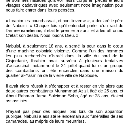
ne sommes habitués qu’à voir leurs corps en pièces et leurs
visages cadavériques avec seulement notre imagination pour
nous faire entrer dans leurs pensées.
« Ibrahim les pourchassait, et non l’inverse », a déclaré le père
de Nabulsi. « Chaque fois qu’il entendait parler d’un raid de
l’armée israélienne, il était le premier à sortir et à les affronter.
C’était son destin. Nous louons Dieu. »
Nabulsi, à seulement 18 ans, a semé la peur dans le cœur
d’une machine coloniale violente. Comme l’un des hommes
les plus recherchés d’Israël dans la ville du nord de la
Cisjordanie, Ibrahim avait survécu à plusieurs tentatives
d’assassinat, notamment le 24 juillet quand lui et un groupe
des combattants ont été encerclés dans une maison du
quartier al-Yasmina de la vieille ville de Naplouse.
Il avait alors réussit à s’échapper et à rester en vie alors que
deux autres combattants Muhammad Azizi, âgé de 25 ans, et
Abdul Rahman Jamal Suleiman Sobh, âgé de 28 ans, étaient
assassinés.
N’ayant pas peur des risques pris lors de son apparition
publique, Nabulsi a assisté le lendemain aux funérailles de ses
camarades, au mépris de leurs meurtriers.