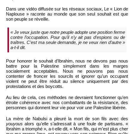
Dans une vidéo diffusée sur les réseaux sociaux, Le « Lion de
Naplouse » raconte au monde que son seul souhait est que
son peuple se réveille.
« Je veux juste que notre peuple adopte une position ferme
contre l’occupation. Pour qu’il n’y ait pas d’espions ou de
traîtres. C’est ma seule demande, je ne veux rien d’autre »
a-t-il dit.
Pour honorer le souhait d’Ibrahim, nous ne devons pas nous
battre pour la Palestine simplement dans les marges
socialement acceptables. Nous ne pouvons pas nous
contenter de froncer les sourcils et ignorer qu’un occupant
violent ne peut être réduit au silence uniquement par des
protestations et des boycotts.
Au lieu de cela, ces méthodes ne devraient fonctionner qu’en
étroite cohérence avec nos combattants de la résistance, des
personnes qui donnent leur vie pour voir une Palestine libérée.
La mère de Nabulsi a pleuré la mort de son fils avec des
youyous
alors qu’elle s’adressait à une foule de partisans. «
Ibrahim a triomphé », a-t-elle dit. « Mon fils, qui m’est plus cher
que ma propre âme, est revenu vers son seigneur. Bien qu’ils