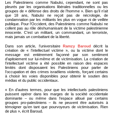
Les Palestiniens comme Nabulsi, cependant, ne sont pas
pleurés par les organisations libérales traditionnelles ou les
groupes de « défense des droits de l’homme ». Bien qu’il n’ait
que 18 ans, Nabulsi ne reçoit pas de nécrologie, de
condamnation par les militants les plus en vogue ni de veillée
publique. Pour l’Occident, des Palestiniens comme Nabulsi ne
collent pas au rôle déshumanisant de la victime palestinienne
innocente. C’est un militant, un commandant, un terroriste,
mais jamais un combattant de la liberté.
Dans son article, l’universitaire
Ramzy Baroud
décrit la
création de « l’intellectuel victime », ou la victime dont le
message est entièrement façonné par son sentiment
d’apitoiement sur lui-même et de victimisation. La création de
l’intellectuel victime a été possible en raison des espaces
limités dont disposaient les Palestiniens pour parler de
l’occupation et des crimes israéliens violents, forçant certains
à choisir les voies disponibles pour obtenir le soutien des
médias et du public occidentaux.
« En d’autres termes, pour que les intellectuels palestiniens
puissent opérer dans les marges de la société occidentale
dominante – ou même dans l’espace alloué par certains
groupes pro-palestiniens – ils ne peuvent être autorisés à
témoigner qu’en tant que pourvoyeurs de victimisation. Rien
de plus », écrit Baroud.