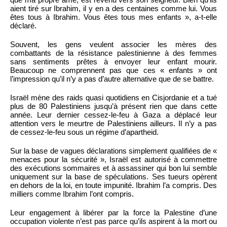
aient tiré sur Ibrahim, il y en a des centaines comme lui. Vous
êtes tous à Ibrahim. Vous êtes tous mes enfants », a-t-elle
déclaré.
Souvent, les gens veulent associer les mères des
combattants de la résistance palestinienne à des femmes
sans sentiments prêtes à envoyer leur enfant mourir.
Beaucoup ne comprennent pas que ces « enfants » ont
l’impression qu’il n’y a pas d’autre alternative que de se battre.
Israël mène des raids quasi quotidiens en Cisjordanie et a tué
plus de 80 Palestiniens jusqu’à présent rien que dans cette
année. Leur dernier cessez-le-feu à Gaza a déplacé leur
attention vers le meurtre de Palestiniens ailleurs. Il n’y a pas
de cessez-le-feu sous un régime d’apartheid.
Sur la base de vagues déclarations simplement qualifiées de «
menaces pour la sécurité », Israël est autorisé à commettre
des exécutions sommaires et à assassiner qui bon lui semble
uniquement sur la base de spéculations. Ses tueurs opèrent
en dehors de la loi, en toute impunité. Ibrahim l’a compris. Des
milliers comme Ibrahim l’ont compris.
Leur engagement à libérer par la force la Palestine d’une
occupation violente n’est pas parce qu’ils aspirent à la mort ou