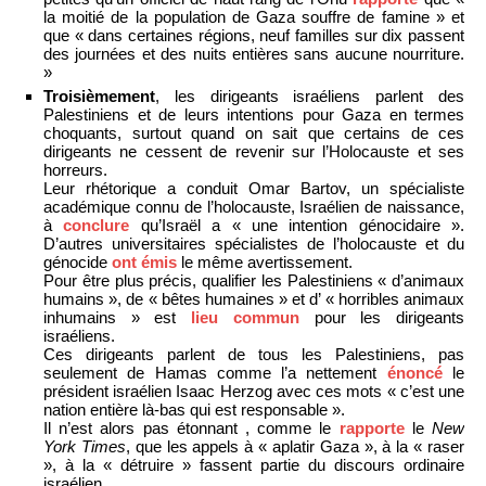
la moitié de la population de Gaza souffre de famine » et
que « dans certaines régions, neuf familles sur dix passent
des journées et des nuits entières sans aucune nourriture.
»
Troisièmement
, les dirigeants israéliens parlent des
Palestiniens et de leurs intentions pour Gaza en termes
choquants, surtout quand on sait que certains de ces
dirigeants ne cessent de revenir sur l’Holocauste et ses
horreurs.
Leur rhétorique a conduit Omar Bartov, un spécialiste
académique connu de l’holocauste, Israélien de naissance,
à
conclure
qu’Israël a « une intention génocidaire ».
D’autres universitaires spécialistes de l’holocauste et du
génocide
ont émis
le même avertissement.
Pour être plus précis, qualifier les Palestiniens « d’animaux
humains », de « bêtes humaines » et d’ « horribles animaux
inhumains » est
lieu commun
pour les dirigeants
israéliens.
Ces dirigeants parlent de tous les Palestiniens, pas
seulement de Hamas comme l’a nettement
énoncé
le
président israélien Isaac Herzog avec ces mots « c’est une
nation entière là-bas qui est responsable ».
Il n’est alors pas étonnant , comme le
rapporte
le
New
York Times
, que les appels à « aplatir Gaza », à la « raser
», à la « détruire » fassent partie du discours ordinaire
israélien.