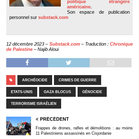
politique étrangère
américaine
.
Son espace de publication
personnel sur
substack.com
12 décembre 2023 –
Substack.com
– Traduction :
Chronique
de Palestine
– Najib Aloui
ARCHÉOCIDE
CRIMES DE GUERRE
ETATS-UNIS
GAZA BLOCUS
GÉNOCIDE
TERRORISME ISRAÉLIEN
PRÉCÉDENT
Frappes de drones, rafles et démolitions : au moins
11 Palestiniens assassinés en Cisjordanie