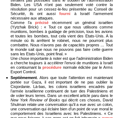
seraient pas possibles sans le soutien de l’administration
Biden. Les USA n’ont pas seulement voté contre la
résolution pour un cessez-le-feu présentée au Conseil de
Sécurité, ils ont aussi
fourni
à Israël l’armement
nécessaire aux attaques.
Comme l’a
précisé
récemment un général israélien
(Yytzhak Brick) : « Tout ce que nous utilisons comme
munitions, bombes à guidage de précision, tous les avions
et toutes les bombes, tout cela vient des Etats-Unis. A la
minute où ils arrêtent le robinet, nous ne pourront plus
combattre. Nous n’avons pas de capacités propres … Tout
le monde sait que nous ne pouvons pas faire cette guerre
sans les Etats-Unis, point final. »
Une chose importante à noter est que l’administration Biden
a cherche toujours à accélérer l’envoi de munitions à Israël
en contournant la
procédure
normale édictée par le Arms
Export Control.
Septièmement
. Alors que toute l’attention est maintenant
portée sur Gaza, il est important de ne pas oublier la
Cisjordanie. Là-bas, les colons israéliens encadrés par
l’armée israélienne continuent de tuer des Palestiniens et
de voler leurs terres. Dans un excellent article paru dans le
New York Review of Books
qui décrit ces choses, David
Shulman relate une conversation qu’il a eue avec un colon,
une conversation qui éclaire bien d’un point de vue moral le
comportement des Israéliens avec les Palestiniens. « Ce
que nous faisons à ces gens est en fait inhumain »
avoue