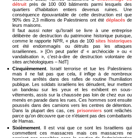
détruit
près de 100 000 bâtiments parmi lesquels des
quartiers d’habitation entiers devenus ruines. Une
conséquence épouvantable de cette destruction est que
90% des 2,3 millions de Palestiniens ont été
déplacés
de
leurs maisons.
Il faut aussi noter qu’Israël se livre à une entreprise
délibérée de destruction du patrimoine historique puisque,
comme le rapporte NPR, « plus de 100
sites historiques
ont été endommagés ou détruits pas les attaques
israéliennes. » [On peut parler d’ « archéocide » ou «
vandalisation », c’est-à-dire de destruction volontaire de
sites archéologiques – NdT]
Cinquièmement
. Israël terrorise et tue les Palestiniens
mais il ne fait pas que cela, il inflige à de nombreux
hommes arrêtés dans des rafles de routine l’humiliation
publique. Les soldats israéliens les dénudent, leur mettent
un bandeau sur les yeux et les exhibent en sous-
vêtements, assis sur la chaussée pas loin de chez eux ou
menés en parade dans les rues. Ces hommes sont ensuite
poussés dans des camions vers les centres de détention.
Dans la plupart des cas, ces
prisonniers
sont relâchés
parce qu’on découvre que ce n’étaient pas des combattants
de Hamas.
Sixièmement
. Il est vrai que ce sont les Israéliens qui
commettent ces massacres mais ces massacres ne