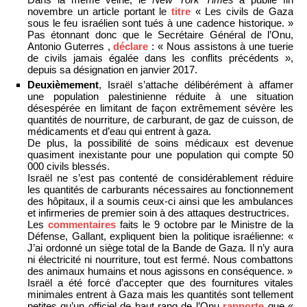
novembre un article portant le
titre
« Les civils de Gaza
sous le feu israélien sont tués à une cadence historique. »
Pas étonnant donc que le Secrétaire Général de l’Onu,
Antonio Guterres ,
déclare
: « Nous assistons à une tuerie
de civils jamais égalée dans les conflits précédents »,
depuis sa désignation en janvier 2017.
Deuxièmement
, Israël s’attache délibérément à affamer
une population palestinienne réduite à une situation
désespérée en limitant de façon extrêmement sévère les
quantités de nourriture, de carburant, de gaz de cuisson, de
médicaments et d’eau qui entrent à gaza.
De plus, la possibilité de soins médicaux est devenue
quasiment inexistante pour une population qui compte 50
000 civils blessés.
Israël ne s’est pas contenté de considérablement réduire
les quantités de carburants nécessaires au fonctionnement
des hôpitaux, il a soumis ceux-ci ainsi que les ambulances
et infirmeries de premier soin à des attaques destructrices.
Les
commentaires
faits le 9 octobre par le Ministre de la
Défense, Gallant, expliquent bien la politique israélienne: «
J’ai ordonné un siège total de la Bande de Gaza. Il n’y aura
ni électricité ni nourriture, tout est fermé. Nous combattons
des animaux humains et nous agissons en conséquence. »
Israël a été forcé d’accepter que des fournitures vitales
minimales entrent à Gaza mais les quantités sont tellement
petites qu’un officiel de haut rang de l’Onu
rapporte
que «