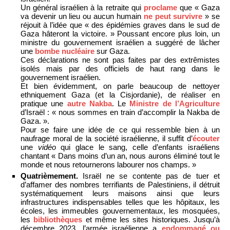
Un général israélien à la retraite qui
proclame
que « Gaza
va devenir un lieu ou aucun humain
ne peut survivre
» se
réjouit à l’idée que « des épidémies graves dans le sud de
Gaza hâteront la victoire. » Poussant encore plus loin, un
ministre du gouvernement israélien a suggéré de lâcher
une
bombe nucléaire
sur Gaza.
Ces déclarations ne sont pas faites par des extrêmistes
isolés mais par des officiels de haut rang dans le
gouvernement israélien.
Et bien évidemment, on parle beaucoup de nettoyer
ethniquement Gaza (et la Cisjordanie), de réaliser en
pratique une
autre Nakba
. Le
Ministre de l’Agriculture
d’Israël : « nous sommes en train d’accomplir la Nakba de
Gaza. ».
Pour se faire une idée de ce qui ressemble bien à un
naufrage moral de la société israélienne, il suffit d’
écouter
une
vidéo
qui glace le sang, celle d’enfants israéliens
chantant « Dans moins d’un an, nous aurons éliminé tout le
monde et nous retournerons labourer nos champs. »
Quatrièmement.
Israël ne se contente pas de tuer et
d’affamer des nombres terrifiants de Palestiniens, il détruit
systématiquement leurs maisons ainsi que leurs
infrastructures indispensables telles que les hôpitaux, les
écoles, les immeubles gouvernementaux, les mosquées,
les
bibliothèques
et même les sites historiques. Jusqu’à
décembre 2023, l’armée israélienne a
endommagé ou