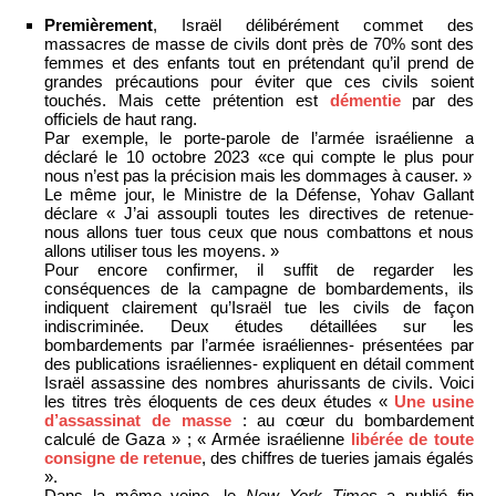
Premièrement
, Israël délibérément commet des
massacres de masse de civils dont près de 70% sont des
femmes et des enfants tout en prétendant qu’il prend de
grandes précautions pour éviter que ces civils soient
touchés. Mais cette prétention est
démentie
par des
officiels de haut rang.
Par exemple, le porte-parole de l’armée israélienne a
déclaré le 10 octobre 2023 «ce qui compte le plus pour
nous n’est pas la précision mais les dommages à causer. »
Le même jour, le Ministre de la Défense, Yohav Gallant
déclare « J’ai assoupli toutes les directives de retenue-
nous allons tuer tous ceux que nous combattons et nous
allons utiliser tous les moyens. »
Pour encore confirmer, il suffit de regarder les
conséquences de la campagne de bombardements, ils
indiquent clairement qu’Israël tue les civils de façon
indiscriminée. Deux études détaillées sur les
bombardements par l’armée israéliennes- présentées par
des publications israéliennes- expliquent en détail comment
Israël assassine des nombres ahurissants de civils. Voici
les titres très éloquents de ces deux études «
Une usine
d’assassinat de masse
: au cœur du bombardement
calculé de Gaza » ; « Armée israélienne
libérée de toute
consigne de retenue
, des chiffres de tueries jamais égalés
».
Dans la même veine, le
New York Times
a publié fin