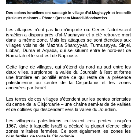
Des colons israéliens ont saccagé le village d’al-Mughayyir et incendié
plusieurs maisons – Photo : Qassam Muaddi /Mondoweiss
Les attaques n’ont pas lieu n’importe où. Certes l’adolescent
israélien a disparu près d’al-Mughayyir et a été retrouvé mort
dans la même zone. Mais les attaques se sont étendues aux
villages voisins de Mazra’a Sharqiyyah, Turmusayya, Sinjel,
Libban, Duma et Aqraba, qui se situent entre le nord-est de
Ramallah et le sud-est de Naplouse.
Cette ligne de villages, qui s’étend du nord au sud entre les
deux villes, surplombe la vallée du Jourdain à l’est et forme
une frontière en pointillé entre ce qui reste de la présence
palestinienne au centre de la Cisjordanie et les zones
annexées par Israël.
Les terres de ces villages s’étendent sur les pentes orientales
du centre de la Cisjordanie – une chaîne semi-aride de vallées
et de collines qui descendent vers la vallée du Jourdain.
Les villageois palestiniens cultivaient ces pentes jusqu’en
1967, date à laquelle Israël a déclaré la plupart d’entre elles
zones militaires fermées. Ce sont également les zones les
plus fertiles de toute la Cisjordanie.