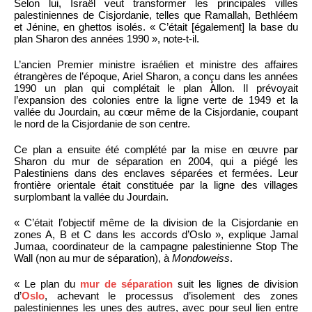
Selon lui, Israël veut transformer les principales villes
palestiniennes de Cisjordanie, telles que Ramallah, Bethléem
et Jénine, en ghettos isolés. « C’était [également] la base du
plan Sharon des années 1990 », note-t-il.
L’ancien Premier ministre israélien et ministre des affaires
étrangères de l’époque, Ariel Sharon, a conçu dans les années
1990 un plan qui complétait le plan Allon. Il prévoyait
l’expansion des colonies entre la ligne verte de 1949 et la
vallée du Jourdain, au cœur même de la Cisjordanie, coupant
le nord de la Cisjordanie de son centre.
Ce plan a ensuite été complété par la mise en œuvre par
Sharon du mur de séparation en 2004, qui a piégé les
Palestiniens dans des enclaves séparées et fermées. Leur
frontière orientale était constituée par la ligne des villages
surplombant la vallée du Jourdain.
« C’était l’objectif même de la division de la Cisjordanie en
zones A, B et C dans les accords d’Oslo », explique Jamal
Jumaa, coordinateur de la campagne palestinienne Stop The
Wall (non au mur de séparation), à
Mondoweiss
.
« Le plan du
mur de séparation
suit les lignes de division
d’
Oslo
, achevant le processus d’isolement des zones
palestiniennes les unes des autres, avec pour seul lien entre