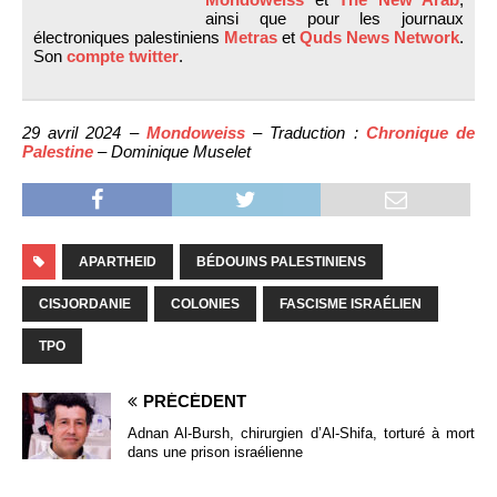
ainsi que pour les journaux
électroniques palestiniens
Metras
et
Quds News Network
.
Son
compte twitter
.
29 avril 2024 –
Mondoweiss
– Traduction :
Chronique de
Palestine
– Dominique Muselet
APARTHEID
BÉDOUINS PALESTINIENS
CISJORDANIE
COLONIES
FASCISME ISRAÉLIEN
TPO
PRÉCÉDENT
Adnan Al-Bursh, chirurgien d’Al-Shifa, torturé à mort
dans une prison israélienne