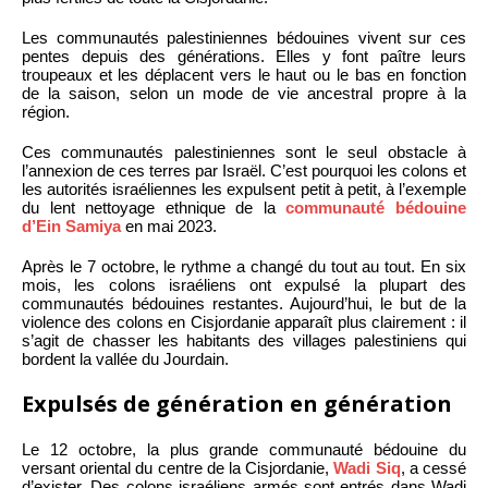
Les communautés palestiniennes bédouines vivent sur ces
pentes depuis des générations. Elles y font paître leurs
troupeaux et les déplacent vers le haut ou le bas en fonction
de la saison, selon un mode de vie ancestral propre à la
région.
Ces communautés palestiniennes sont le seul obstacle à
l’annexion de ces terres par Israël. C’est pourquoi les colons et
les autorités israéliennes les expulsent petit à petit, à l’exemple
du lent nettoyage ethnique de la
communauté bédouine
d’Ein Samiya
en mai 2023.
Après le 7 octobre, le rythme a changé du tout au tout. En six
mois, les colons israéliens ont expulsé la plupart des
communautés bédouines restantes. Aujourd’hui, le but de la
violence des colons en Cisjordanie apparaît plus clairement : il
s’agit de chasser les habitants des villages palestiniens qui
bordent la vallée du Jourdain.
Expulsés de génération en génération
Le 12 octobre, la plus grande communauté bédouine du
versant oriental du centre de la Cisjordanie,
Wadi Siq
, a cessé
d’exister. Des colons israéliens armés sont entrés dans Wadi