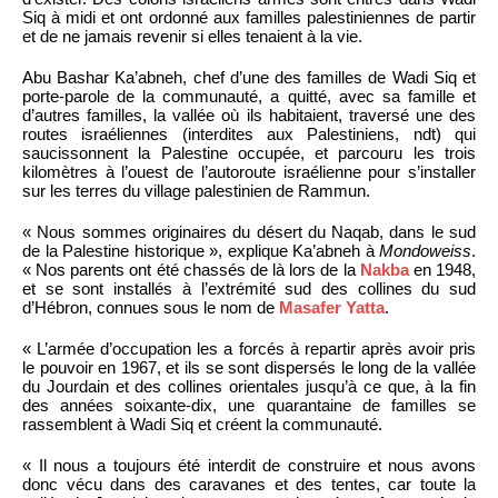
Siq à midi et ont ordonné aux familles palestiniennes de partir
et de ne jamais revenir si elles tenaient à la vie.
Abu Bashar Ka’abneh, chef d’une des familles de Wadi Siq et
porte-parole de la communauté, a quitté, avec sa famille et
d’autres familles, la vallée où ils habitaient, traversé une des
routes israéliennes (interdites aux Palestiniens, ndt) qui
saucissonnent la Palestine occupée, et parcouru les trois
kilomètres à l’ouest de l’autoroute israélienne pour s’installer
sur les terres du village palestinien de Rammun.
« Nous sommes originaires du désert du Naqab, dans le sud
de la Palestine historique », explique Ka’abneh à
Mondoweiss
.
« Nos parents ont été chassés de là lors de la
Nakba
en 1948,
et se sont installés à l’extrémité sud des collines du sud
d’Hébron, connues sous le nom de
Masafer Yatta
.
« L’armée d’occupation les a forcés à repartir après avoir pris
le pouvoir en 1967, et ils se sont dispersés le long de la vallée
du Jourdain et des collines orientales jusqu’à ce que, à la fin
des années soixante-dix, une quarantaine de familles se
rassemblent à Wadi Siq et créent la communauté.
« Il nous a toujours été interdit de construire et nous avons
donc vécu dans des caravanes et des tentes, car toute la