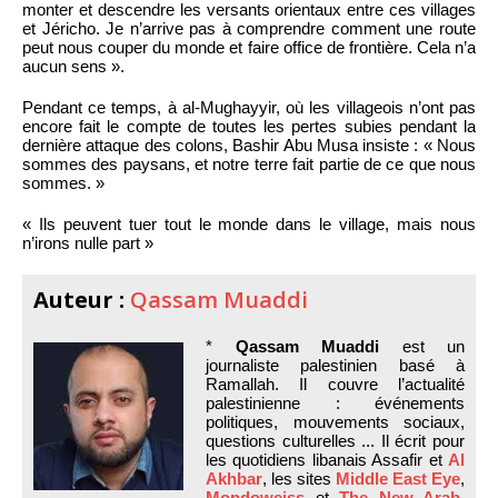
monter et descendre les versants orientaux entre ces villages
et Jéricho. Je n’arrive pas à comprendre comment une route
peut nous couper du monde et faire office de frontière. Cela n’a
aucun sens ».
Pendant ce temps, à al-Mughayyir, où les villageois n’ont pas
encore fait le compte de toutes les pertes subies pendant la
dernière attaque des colons, Bashir Abu Musa insiste : « Nous
sommes des paysans, et notre terre fait partie de ce que nous
sommes. »
« Ils peuvent tuer tout le monde dans le village, mais nous
n’irons nulle part »
Auteur :
Qassam Muaddi
*
Qassam Muaddi
est un
journaliste palestinien basé à
Ramallah. Il couvre l’actualité
palestinienne : événements
politiques, mouvements sociaux,
questions culturelles ... Il écrit pour
les quotidiens libanais Assafir et
Al
Akhbar
, les sites
Middle East Eye
,
Mondoweiss
et
The New Arab
,