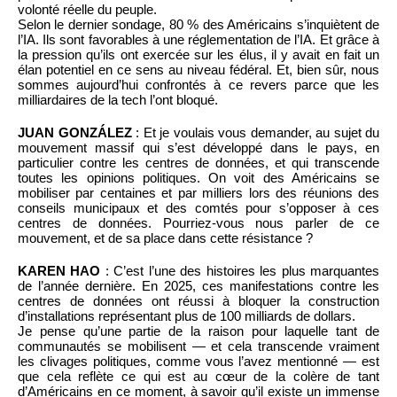
volonté réelle du peuple.
Selon le dernier sondage, 80 % des Américains s’inquiètent de
l’IA. Ils sont favorables à une réglementation de l’IA. Et grâce à
la pression qu’ils ont exercée sur les élus, il y avait en fait un
élan potentiel en ce sens au niveau fédéral. Et, bien sûr, nous
sommes aujourd’hui confrontés à ce revers parce que les
milliardaires de la tech l’ont bloqué.
JUAN GONZÁLEZ
: Et je voulais vous demander, au sujet du
mouvement massif qui s’est développé dans le pays, en
particulier contre les centres de données, et qui transcende
toutes les opinions politiques. On voit des Américains se
mobiliser par centaines et par milliers lors des réunions des
conseils municipaux et des comtés pour s’opposer à ces
centres de données. Pourriez-vous nous parler de ce
mouvement, et de sa place dans cette résistance ?
KAREN HAO
: C’est l’une des histoires les plus marquantes
de l’année dernière. En 2025, ces manifestations contre les
centres de données ont réussi à bloquer la construction
d’installations représentant plus de 100 milliards de dollars.
Je pense qu’une partie de la raison pour laquelle tant de
communautés se mobilisent — et cela transcende vraiment
les clivages politiques, comme vous l’avez mentionné — est
que cela reflète ce qui est au cœur de la colère de tant
d’Américains en ce moment, à savoir qu’il existe un immense