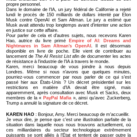
propre personnel.
Dans le domaine de l’IA, un jury fédéral de Californie a rejeté
lundi le procès de 150 milliards de dollars intenté par Elon
Musk contre OpenAI et Sam Altman. Le jury a estimé que
Musk avait attendu trop longtemps avant d’intenter une action
en justice sur cette affaire.
Pour parler de cela et d’autres sujets, nous recevons Karen
Hao, autrice du livre primé
Empire of AI: Dreams and
Nightmares in Sam Altman’s OpenAI
. Il est désormais
disponible en livre de poche. Elle vient de contribuer au
lancement de
The AI Resist List
afin de documenter les actes
de résistance à l’industrie de l’IA à travers le monde.
Karen, merci beaucoup de vous joindre à nous depuis
Londres. Même si nous n’avons que quelques minutes,
pourriez-vous commencer par nous parler de ce qui s’est
passé hier aux États-Unis ? Un décret présidentiel sur les
restrictions en matière d’IA devait être signé, mais
apparemment, après consultation avec Musk et Sacks, deux
membres de la «
PayPal Mafia
», ainsi qu’avec Zuckerberg,
Trump a annulé la signature de ce décret.
KAREN HAO
: Bonjour, Amy. Merci beaucoup de m’accueillir.
Je veux dire, je pense que c’est une illustration parfaite de la
situation dans laquelle nous nous trouvons actuellement, où
ces milliardaires du secteur technologique extrêmement
puissants se sont alliés à l’État et tentent de passer outre la