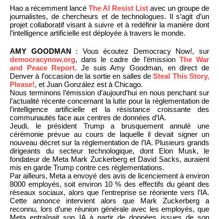
Hao a récemment lancé
The AI Resist List
avec un groupe de
journalistes, de chercheurs et de technologues. Il s’agit d’un
projet collaboratif visant à suivre et à redéfinir la manière dont
l’intelligence artificielle est déployée à travers le monde.
AMY GOODMAN
: Vous écoutez Democracy Now!, sur
democracynow.org
, dans le cadre de l’émission
The War
and Peace Report
. Je suis Amy Goodman, en direct de
Denver à l’occasion de la sortie en salles de
Steal This Story,
Please!
, et Juan González est à Chicago.
Nous terminons l’émission d’aujourd’hui en nous penchant sur
l’actualité récente concernant la lutte pour la réglementation de
l’intelligence artificielle et la résistance croissante des
communautés face aux centres de données d’IA.
Jeudi, le président Trump a brusquement annulé une
cérémonie prévue au cours de laquelle il devait signer un
nouveau décret sur la réglementation de l’IA. Plusieurs grands
dirigeants du secteur technologique, dont Elon Musk, le
fondateur de Meta Mark Zuckerberg et David Sacks, auraient
mis en garde Trump contre ces réglementations.
Par ailleurs, Meta a envoyé des avis de licenciement à environ
8000 employés, soit environ 10 % des effectifs du géant des
réseaux sociaux, alors que l’entreprise se réoriente vers l’IA.
Cette annonce intervient alors que Mark Zuckerberg a
reconnu, lors d’une réunion générale avec les employés, que
Meta entraînait son IA à partir de données issues de son