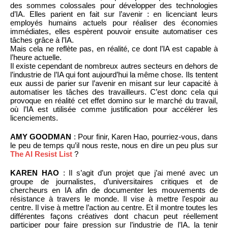
des sommes colossales pour développer des technologies
d’IA. Elles parient en fait sur l’avenir : en licenciant leurs
employés humains actuels pour réaliser des économies
immédiates, elles espèrent pouvoir ensuite automatiser ces
tâches grâce à l’IA.
Mais cela ne reflète pas, en réalité, ce dont l’IA est capable à
l’heure actuelle.
Il existe cependant de nombreux autres secteurs en dehors de
l’industrie de l’IA qui font aujourd’hui la même chose. Ils tentent
eux aussi de parier sur l’avenir en misant sur leur capacité à
automatiser les tâches des travailleurs. C’est donc cela qui
provoque en réalité cet effet domino sur le marché du travail,
où l’IA est utilisée comme justification pour accélérer les
licenciements.
AMY GOODMAN
: Pour finir, Karen Hao, pourriez-vous, dans
le peu de temps qu’il nous reste, nous en dire un peu plus sur
The AI Resist List
?
KAREN HAO
: Il s’agit d’un projet que j’ai mené avec un
groupe de journalistes, d’universitaires critiques et de
chercheurs en IA afin de documenter les mouvements de
résistance à travers le monde. Il vise à mettre l’espoir au
centre. Il vise à mettre l’action au centre. Et il montre toutes les
différentes façons créatives dont chacun peut réellement
participer pour faire pression sur l’industrie de l’IA, la tenir