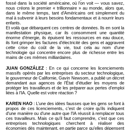
fossé dans la société américaine, où l’on voit — vous savez,
nous créons le premier « trillionnaire » au monde, alors que,
dans le même temps, tant d’Américains ont simplement du
mal à subvenir à leurs besoins fondamentaux et à nourrir leurs
enfants.
Et voilà que débarquent ces centres de données. Ils en sont la
manifestation physique, car ils consomment une quantité
énorme d’énergie, ils épuisent les ressources en eau douce,
ils font grimper les factures d’électricité des gens et aggravent
cette crise du coût de la vie, tout cela au nom d’une
technologie qui concentre encore plus de richesse entre les
mains de ces mêmes milliardaires.
JUAN GONZÁLEZ
: En ce qui concerne les licenciements
massifs opérés par les entreprises du secteur technologique,
le gouverneur de Californie, Gavin Newsom, a publié un décret
demandant aux agences de l’État d’étudier les moyens de
protéger les travailleurs et de les préparer aux pertes d’emploi
liées à l’IA. Quelle est votre réaction ?
KAREN HAO
: L’une des idées fausses que les gens se font à
propos de ces licenciements, c’est de croire qu’ils indiquent
d’une manière ou d’une autre que l’IA réussit à remplacer tous
ces travailleurs. Mais ce qu’il faut comprendre, c’est que ces
entreprises technologiques cherchent à réaliser des
économies dès maintenant, en partie parce qu’elles dépensent