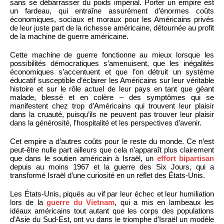
sans se débarrasser du poids impérial. Porter un empire est
un fardeau, qui entraîne assurément d’énormes coûts
économiques, sociaux et moraux pour les Américains privés
de leur juste part de la richesse américaine, détournée au profit
de la machine de guerre américaine.
Cette machine de guerre fonctionne au mieux lorsque les
possibilités démocratiques s’amenuisent, que les inégalités
économiques s’accentuent et que l’on détruit un système
éducatif susceptible d’éclairer les Américains sur leur véritable
histoire et sur le rôle actuel de leur pays en tant que géant
malade, blessé et en colère – des symptômes qui se
manifestent chez trop d’Américains qui trouvent leur plaisir
dans la cruauté, puisqu’ils ne peuvent pas trouver leur plaisir
dans la générosité, l’hospitalité et les perspectives d’avenir.
Cet empire a d’autres coûts pour le reste du monde. Ce n’est
peut-être nulle part ailleurs que cela n’apparaît plus clairement
que dans le soutien américain à Israël, un
effort bipartisan
depuis au moins 1967 et la guerre des Six Jours, qui a
transformé Israël d’une curiosité en un reflet des États-Unis.
Les États-Unis, piqués au vif par leur échec et leur humiliation
lors de la
guerre du Vietnam
, qui a mis en lambeaux les
idéaux américains tout autant que les corps des populations
d’Asie du Sud-Est, ont vu dans le triomphe d’Israël un modèle