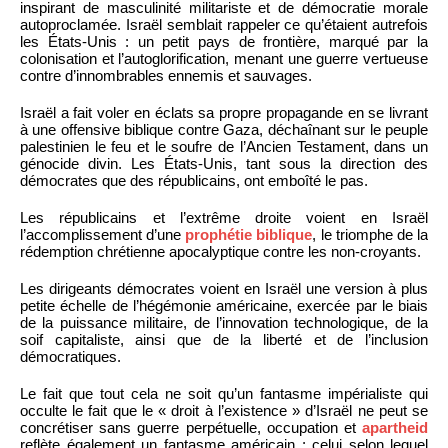
inspirant de masculinité militariste et de démocratie morale
autoproclamée. Israël semblait rappeler ce qu’étaient autrefois
les États-Unis : un petit pays de frontière, marqué par la
colonisation et l’autoglorification, menant une guerre vertueuse
contre d’innombrables ennemis et sauvages.
Israël a fait voler en éclats sa propre propagande en se livrant
à une offensive biblique contre Gaza, déchaînant sur le peuple
palestinien le feu et le soufre de l’Ancien Testament, dans un
génocide divin. Les États-Unis, tant sous la direction des
démocrates que des républicains, ont emboîté le pas.
Les républicains et l’extrême droite voient en Israël
l’accomplissement d’une
prophétie biblique
, le triomphe de la
rédemption chrétienne apocalyptique contre les non-croyants.
Les dirigeants démocrates voient en Israël une version à plus
petite échelle de l’hégémonie américaine, exercée par le biais
de la puissance militaire, de l’innovation technologique, de la
soif capitaliste, ainsi que de la liberté et de l’inclusion
démocratiques.
Le fait que tout cela ne soit qu’un fantasme impérialiste qui
occulte le fait que le « droit à l’existence » d’Israël ne peut se
concrétiser sans guerre perpétuelle, occupation et
apartheid
reflète également un fantasme américain : celui selon lequel