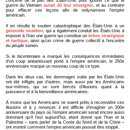
concerté de la part des États-Unis pour ignorer ce que la
guerre du Vietnam
aurait dû leur enseigner
, et au contraire
pour effacer ces leçons afin de redynamiser l’empire
américain.
Il en résulte le soutien catastrophique des États-Unis à un
génocide israélien
, qui a également conduit les États-Unis à
imposer à l’Iran une guerre qui constitue un
échec stratégique
et tactique
, ainsi qu’un crime de guerre collectif à l’encontre
du peuple iranien.
Si le bicentenaire a marqué les conséquences immédiates
d’un coup anéantissant porté à l’empire américain, le 250e
anniversaire marque un nouveau coup de ce type.
Dans les deux cas, les dommages subis par les États-Unis
ont été infligés par d’autres, mais aussi par les Américains
eux-mêmes, qui se sont bercés d’illusions quant à la
puissance et à la bienveillance américaines.
À moins que les Américains ne soient prêts à reconnaître ces
illusions et à y renoncer, il est difficile d’imaginer un 300e
anniversaire du pays où l’empire américain serait encore aussi
dominant qu’il l’est aujourd’hui, étant donné que l’Iran et la
Palestine – sans parler de la Corée du Nord et de la Chine –
ont montré comment l’empire américain pouvait être stoppé.