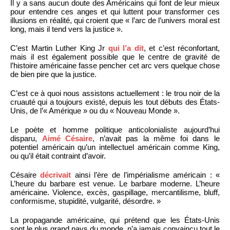
Il y a sans aucun doute des Américains qui font de leur mieux
pour entendre ces anges et qui luttent pour transformer ces
illusions en réalité, qui croient que « l’arc de l’univers moral est
long, mais il tend vers la justice ».
C’est Martin Luther King Jr
qui l’a dit
, et c’est réconfortant,
mais il est également possible que le centre de gravité de
l’histoire américaine fasse pencher cet arc vers quelque chose
de bien pire que la justice.
C’est ce à quoi nous assistons actuellement : le trou noir de la
cruauté qui a toujours existé, depuis les tout débuts des États-
Unis, de l’« Amérique » ou du « Nouveau Monde ».
Le poète et homme politique anticolonialiste aujourd’hui
disparu,
Aimé Césaire
, n’avait pas la même foi dans le
potentiel américain qu’un intellectuel américain comme King,
ou qu’il était contraint d’avoir.
Césaire
décrivait
ainsi l’ère de l’impérialisme américain : «
L’heure du barbare est venue. Le barbare moderne. L’heure
américaine. Violence, excès, gaspillage, mercantilisme, bluff,
conformisme, stupidité, vulgarité, désordre. »
La propagande américaine, qui prétend que les États-Unis
sont le plus grand pays du monde, n’a jamais convaincu tout le