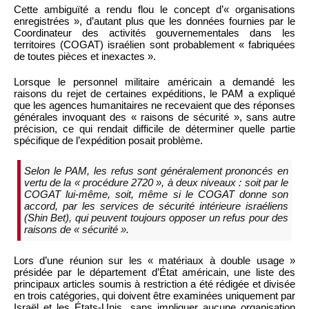
Cette ambiguïté a rendu flou le concept d’« organisations
enregistrées », d’autant plus que les données fournies par le
Coordinateur des activités gouvernementales dans les
territoires (COGAT) israélien sont probablement « fabriquées
de toutes pièces et inexactes ».
Lorsque le personnel militaire américain a demandé les
raisons du rejet de certaines expéditions, le PAM a expliqué
que les agences humanitaires ne recevaient que des réponses
générales invoquant des « raisons de sécurité », sans autre
précision, ce qui rendait difficile de déterminer quelle partie
spécifique de l’expédition posait problème.
Selon le PAM, les refus sont généralement prononcés en
vertu de la « procédure 2720 », à deux niveaux : soit par le
COGAT lui-même, soit, même si le COGAT donne son
accord, par les services de sécurité intérieure israéliens
(Shin Bet), qui peuvent toujours opposer un refus pour des
raisons de « sécurité ».
Lors d’une réunion sur les « matériaux à double usage »
présidée par le département d’État américain, une liste des
principaux articles soumis à restriction a été rédigée et divisée
en trois catégories, qui doivent être examinées uniquement par
Israël et les États-Unis, sans impliquer aucune organisation