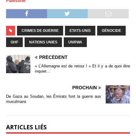
Palestine
CRIMES DE GUERRE
ETATS-UNIS
GÉNOCIDE
GHF
NATIONS UNIES
UNRWA
PRÉCÉDENT
« L’Allemagne est de retour ! » Et il y a de quoi être
inquiet…
PROCHAIN
De Gaza au Soudan, les Émirats font la guerre aux
musulmans
ARTICLES LIÉS