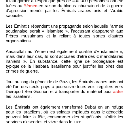
Il faut garder à l’esprit que près de 400 000 personnes ont été
tuées au
Yémen
en raison du blocus inhumain et de la guerre
d’agression menés par les Émirats arabes unis et l’Arabie
saoudite.
Les Émiratis répandent une propagande selon laquelle l’armée
soudanaise serait « islamiste », l’accusant d’appartenir aux
Frères musulmans et la reliant à toutes sortes d’autres
organisations.
Ansarallah au Yémen est également qualifié d’« islamiste »,
mais dans leur cas, ils sont accusés d’être des « mandataires
iraniens ». En substance, cette ligne de propagande est
typique de la Hasbara israélienne pour justifier les pires des
crimes de guerre.
Tout au long du génocide de Gaza, les Émirats arabes unis ont
été l’un des seuls pays à poursuivre leurs vols réguliers vers
l’aéroport Ben Gourion et à transporter du matériel pour
aider
les Israéliens.
Les Émiratis ont également transformé Dubaï en un refuge
pour les Israéliens, où les soldats impliqués dans le génocide
peuvent faire la fête, consommer des stupéfiants, s’offrir les
services d’escortes et vivre dans le luxe.