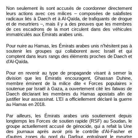
Non seulement ils sont accusés de coordonner directement
leurs actions avec ces milices – composées de salafistes
radicaux liés à Daech et à Al-Qaïda, de trafiquants de drogue
et de meurtriers –, mais il y a des preuves que les membres
de ces escadrons de la mort circulent dans des véhicules
immatriculés aux Émirats arabes unis.
Pour nuire au Hamas, les Émirats arabes unis n’hésitent pas à
soutenir les groupes qui collaborent avec Israël et qui
comptent dans leurs rangs des éléments proches de Daech et
d’Al-Qaïda.
Pour en revenir au type de propagande visant à semer la
division que les Émiratis encouragent, Ghassan Duhine,
membre éminent de la milice dite « Forces populaires »
soutenue par Israël à Gaza, a ouvertement cité les
fatwas
de
Daech déclarant les membres du Hamas apostats afin de
justifier leur assassinat. L’EI a officiellement déclaré la guerre
au Hamas en 2018.
Par ailleurs, les Émirats arabes unis soutiennent depuis
longtemps les Forces de soutien rapide (RSF) au Soudan, le
groupe actuellement accusé de génocide, qui a refait la Une
des journaux après avoir pris le contrôle d’Al-Fasher et
d’autres zones du nord du Darfour, entraînant le meurtre