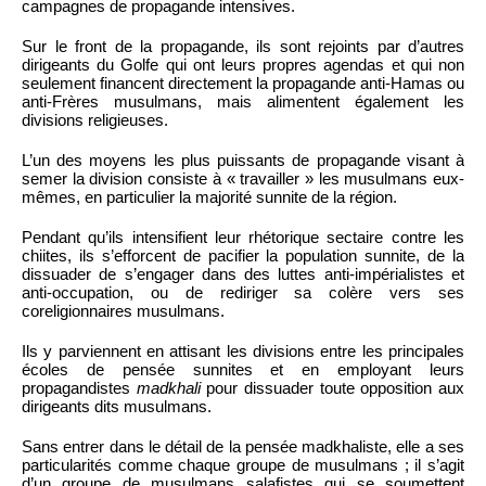
campagnes de propagande intensives.
Sur le front de la propagande, ils sont rejoints par d’autres
dirigeants du Golfe qui ont leurs propres agendas et qui non
seulement financent directement la propagande anti-Hamas ou
anti-Frères musulmans, mais alimentent également les
divisions religieuses.
L’un des moyens les plus puissants de propagande visant à
semer la division consiste à « travailler » les musulmans eux-
mêmes, en particulier la majorité sunnite de la région.
Pendant qu’ils intensifient leur rhétorique sectaire contre les
chiites, ils s’efforcent de pacifier la population sunnite, de la
dissuader de s’engager dans des luttes anti-impérialistes et
anti-occupation, ou de rediriger sa colère vers ses
coreligionnaires musulmans.
Ils y parviennent en attisant les divisions entre les principales
écoles de pensée sunnites et en employant leurs
propagandistes
madkhali
pour dissuader toute opposition aux
dirigeants dits musulmans.
Sans entrer dans le détail de la pensée madkhaliste, elle a ses
particularités comme chaque groupe de musulmans ; il s’agit
d’un groupe de musulmans salafistes qui se soumettent