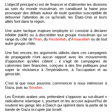
L’objectif principal ici est de financer et d’alimenter les divisions
au sein du monde musulman, en canalisant la haine pour
provoquer des débats autour de toute question susceptible de
détourner l’attention de ce qu’Israël, les États-Unis et leurs
alliés font dans la région.
Une autre tactique majeure employée ici consiste à déclarer
infidèle (
takfir
) ou à discréditer tout groupe musulman qui se
range du côté de l’
Iran
, du
Hezbollah
, d’
Ansarallah
ou de tout
autre groupe chiite.
Une fois encore, les arguments utilisés dans ces campagnes
de propagande n’ont aucun rapport avec les mouvements
d’opposition qu’elles ciblent ; il s’agit de campagnes de
calomnies bien financées, conçues à des fins politiques pour
saper la résistance à l’impérialisme, à l’occupation et au
génocide.
C’est là que nous pouvons commencer à nous intéresser à
Gaza, puis au
Soudan
.
Les Émirats arabes unis prétendent s’opposer au soi-disant «
radicalisme islamique », pourtant on les accuse aujourd’hui de
soutenir les gangs liés à Daech qui opèrent dans la partie de la
bande de Gaza occupée par Israël.