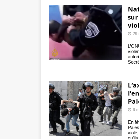
toxiques
[ 3 aoû
Nat
Capituler ou mo
sur
vio
6 août 2026 ]
29 
L’ONU
viole
autor
Secré
L’a
l’e
Pal
6 m
En fé
Pales
violé
qu’il