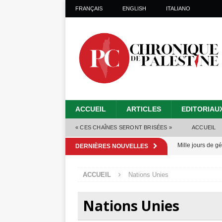
FRANÇAIS
ENGLISH
ITALIANO
ACCUEIL
ARTICLES
EDITORIAU
« CES CHAÎNES SERONT BRISÉES »
ACCUEIL
Mille jours de gé
DERNIÈRES NOUVELLES
Les Israéliens 
ACCUEIL
Nations Unies
Alors que Trump
tueries
[ 4 août 
Nations Unies
Les Israéliens s