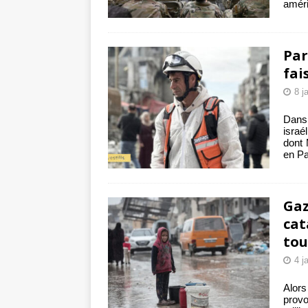
améri
Par
fai
8 j
Dans 
israé
dont 
en Pa
Gaz
cat
tou
4 j
Alor
provo