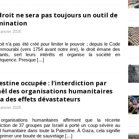
droit ne sera pas toujours un outil de
mination
janvier 2026
oit n’a pas été créé pour limiter le pouvoir ; depuis le Code
mourabi (vers 1754 avant notre ère), le droit émane des
geants, sert leurs intérêts et organise la société en
équence. Presque
[…]
estine occupée : l’interdiction par
aël des organisations humanitaires
a des effets dévastateurs
janvier 2026
organisations humanitaires affirment que la récente
diction de 37 groupes par Israël a porté un coup sévère au
il humanitaire dans toute la Palestine. À Gaza, cela signifie
pprimer une bouée de sauvetage
[…]