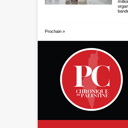
mill
organ
band
Prochain »