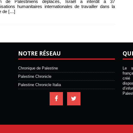
ion de Palestiniens déplacés, Israël a interdit à 37
isations humanitaires internationales de travailler dans la
e de
[…]
NOTRE RÉSEAU
QU
Chronique de Palestine
Le si
franç
Palestine Chronicle
créé 
disp
Palestine Chronicle Italia
d’inf
Pales