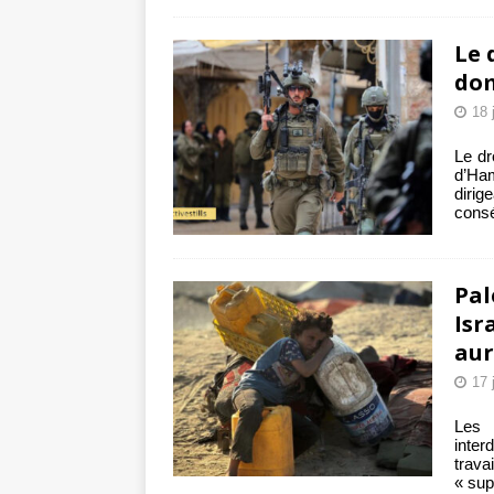
Le 
do
18 
Le dr
d’Ham
diri
cons
Pal
Isr
aur
17 
Les 
inter
trava
« su