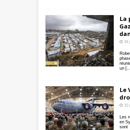
La 
Gaz
dan
16 
Rober
phase
réuni
un
[…
Le 
dro
10 
Les r
en Sy
sont