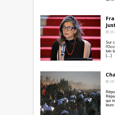
Fra
Jus
15 
Sur c
l’Occ
loin 
[…]
Ch
18 
Répon
Répar
qui i
leurs