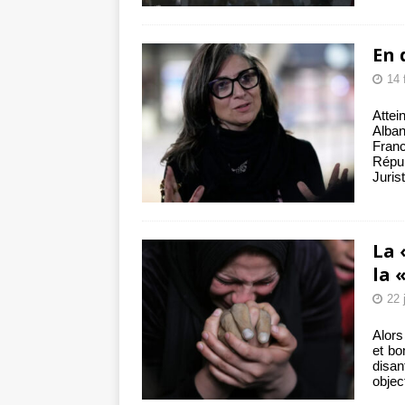
En 
14 
Atte
Alban
Fran
Répub
Juris
La 
la 
22 
Alors
et bo
disan
objec