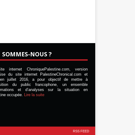
I SOMMES-NOUS ?
te internet ChroniquePalestine.com, version
aise du site internet PalestineChronical.com et
en juillet 2016, a pour objectif de mettre à
osition du public francophone, un ensemble
ormations et d’analyses sur la situation en
tine occupée.
Lire la suite
RSS FEED