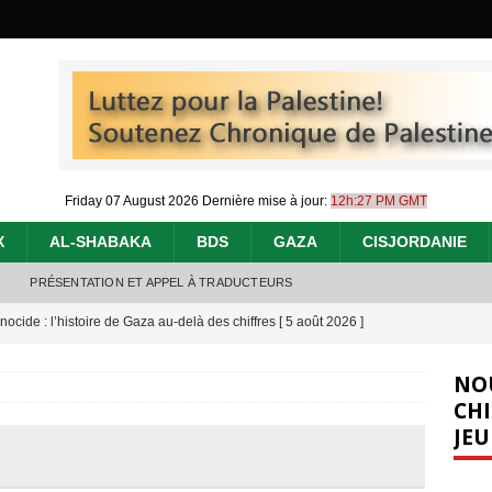
Friday 07 August 2026
Dernière mise à jour:
12h:27 PM GMT
X
AL-SHABAKA
BDS
GAZA
CISJORDANIE
PRÉSENTATION ET APPEL À TRADUCTEURS
nocide : l’histoire de Gaza au-delà des chiffres
[ 5 août 2026 ]
effacent les preuves du génocide à Gaza
[ 4 août 2026 ]
NO
 annonce un « accord de paix » à Gaza, les Israéliens multiplie les
CHI
JEU
2026 ]
e servent de la Cisjordanie comme d’une poubelle pour leurs déchets