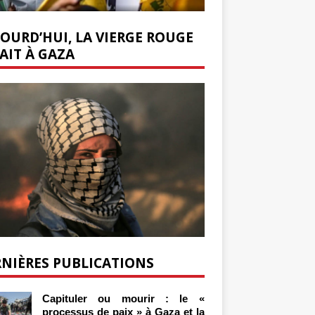
OURD’HUI, LA VIERGE ROUGE
AIT À GAZA
NIÈRES PUBLICATIONS
Capituler ou mourir : le «
processus de paix » à Gaza et la