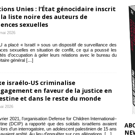
t 2026 ]
ions Unies : l’État génocidaire inscrit
urir : le « processus de paix » à Gaza et la propagande occidentale
 la liste noire des auteurs de
[
lences sexuelles
mai 2026
 a placé « Israël » sous un dispositif de surveillance des
nces sexuelles en situation de conflit, ce qui a poussé les
ités d’occupation à geler leurs relations avec le bureau du
taire général
[…]
xe israélo-US criminalise
ngagement en faveur de la justice en
estine et dans le reste du monde
ai 2026
vrier 2021, l’organisation Defense for Children International–
tine (DCIP) a rapporté que des soldats israéliens avaient
AB
, lors d’un interrogatoire, un adolescent palestinien de 15 ans
NE
s avaient arrêté. Au lieu d’enquêter sur ces allégations,
[…]