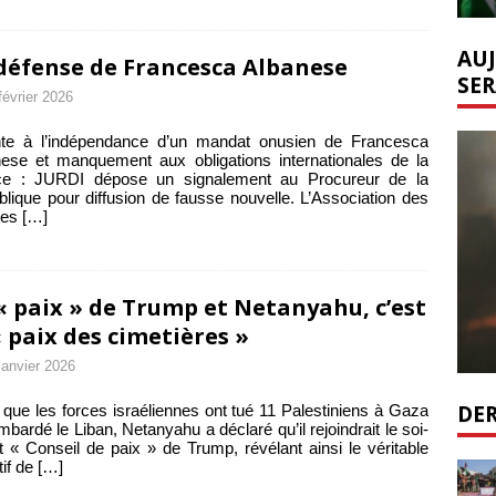
AUJ
défense de Francesca Albanese
SER
février 2026
inte à l’indépendance d’un mandat onusien de Francesca
ese et manquement aux obligations internationales de la
ce : JURDI dépose un signalement au Procureur de la
lique pour diffusion de fausse nouvelle. L’Association des
tes
[…]
« paix » de Trump et Netanyahu, c’est
« paix des cimetières »
janvier 2026
DER
 que les forces israéliennes ont tué 11 Palestiniens à Gaza
mbardé le Liban, Netanyahu a déclaré qu’il rejoindrait le soi-
t « Conseil de paix » de Trump, révélant ainsi le véritable
tif de
[…]