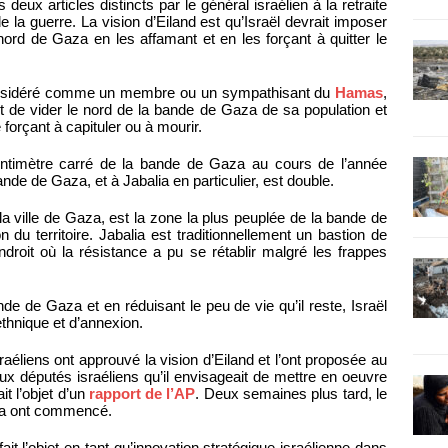
ux articles distincts par le général israélien à la retraite
la guerre. La vision d’Eiland est qu’Israël devrait imposer
nord de Gaza en les affamant et en les forçant à quitter le
 considéré comme un membre ou un sympathisant du
Hamas
,
t de vider le nord de la bande de Gaza de sa population et
 forçant à capituler ou à mourir.
entimètre carré de la bande de Gaza au cours de l’année
bande de Gaza, et à Jabalia en particulier, est double.
la ville de Gaza, est la zone la plus peuplée de la bande de
 du territoire. Jabalia est traditionnellement un bastion de
droit où la résistance a pu se rétablir malgré les frappes
de de Gaza et en réduisant le peu de vie qu’il reste, Israël
ethnique et d’annexion.
aéliens ont approuvé la vision d’Eiland et l’ont proposée au
x députés israéliens qu’il envisageait de mettre en oeuvre
t l’objet d’un
rapport de l’AP
. Deux semaines plus tard, le
alia ont commencé.
ait l’objet en tant qu’innovation stratégique israélienne dans