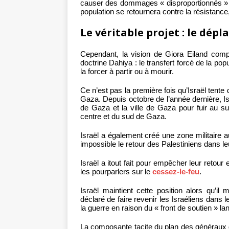
causer des dommages « disproportionnés » aux
population se retournera contre la résistance
Le véritable projet : le dép
Cependant, la vision de Giora Eiland comp
doctrine Dahiya : le transfert forcé de la p
la forcer à partir ou à mourir.
Ce n’est pas la première fois qu’Israël tente
Gaza. Depuis octobre de l’année dernière, Isr
de Gaza et la ville de Gaza pour fuir au 
centre et du sud de Gaza.
Israël a également créé une zone militaire 
impossible le retour des Palestiniens dans l
Israël a itout fait pour empêcher leur retour
les pourparlers sur le
cessez-le-feu
.
Israël maintient cette position alors qu’i
déclaré de faire revenir les Israéliens dans 
la guerre en raison du « front de soutien » la
La composante tacite du plan des généraux d