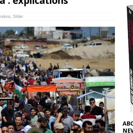
 : explications
2026 ]
éliens bombardent des entrepôts de médicaments, aggravant ainsi la
ndons
,
Slider
déjà dramatique
[ 7 août 2026 ]
AB
NE