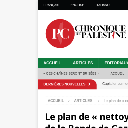
FRANÇAIS
ENGLISH
ITALIANO
ACCUEIL
ARTICLES
EDITORIAU
« CES CHAÎNES SERONT BRISÉES »
ACCUEIL
Capituler ou mo
DERNIÈRES NOUVELLES
6 août 2026 ]
ACCUEIL
ARTICLES
Le plan de « n
Mille jours de gé
Le plan de « netto
Les Israéliens 
Alors que Trump