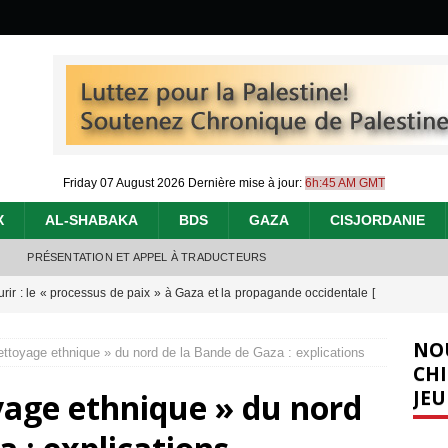
Friday 07 August 2026
Dernière mise à jour:
6h:45 AM GMT
X
AL-SHABAKA
BDS
GAZA
CISJORDANIE
PRÉSENTATION ET APPEL À TRADUCTEURS
urir : le « processus de paix » à Gaza et la propagande occidentale
[
NO
ettoyage ethnique » du nord de la Bande de Gaza : explications
nocide : l’histoire de Gaza au-delà des chiffres
[ 5 août 2026 ]
CHI
JEU
yage ethnique » du nord
effacent les preuves du génocide à Gaza
[ 4 août 2026 ]
 annonce un « accord de paix » à Gaza, les Israéliens multiplie les