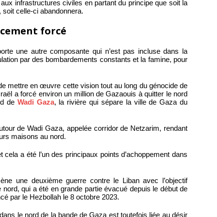
 infrastructures civiles en partant du principe que soit la
, soit celle-ci abandonnera.
lacement forcé
orte une autre composante qui n’est pas incluse dans la
opulation par des bombardements constants et la famine, pour
 de mettre en œuvre cette vision tout au long du génocide de
aël a forcé environ un million de Gazaouis à quitter le nord
sud de
Wadi Gaza
, la rivière qui sépare la ville de Gaza du
autour de Wadi Gaza, appelée corridor de Netzarim, rendant
eurs maisons au nord.
 et cela a été l’un des principaux points d’achoppement dans
l mène une deuxième guerre contre le Liban avec l’objectif
le nord, qui a été en grande partie évacué depuis le début de
ncé par le Hezbollah le 8 octobre 2023.
ans le nord de la bande de Gaza est toutefois liée au désir