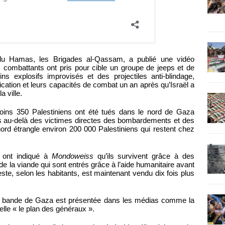
du Hamas, les Brigades al-Qassam, a publié une vidéo
combattants ont pris pour cible un groupe de jeeps et de
ns explosifs improvisés et des projectiles anti-blindage,
ification et leurs capacités de combat un an après qu’Israël a
a ville.
moins 350 Palestiniens ont été tués dans le nord de Gaza
ais au-delà des victimes directes des bombardements et des
 le nord étrangle environ 200 000 Palestiniens qui restent chez
 ont indiqué à
Mondoweiss
qu’ils survivent grâce à des
e la viande qui sont entrés grâce à l’aide humanitaire avant
este, selon les habitants, est maintenant vendu dix fois plus
de la bande de Gaza est présentée dans les médias comme la
lle « le plan des généraux ».