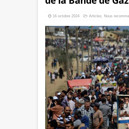
de la Bande de Gaza
tueries
[ 4 août 
Gaza : les Isra
16 octobre 2024
Articles
,
Nous recomma
crise sanitaire 