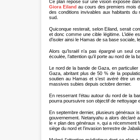
Ce plan repose sur une vision exposée dans de
Giora Eiland
au cours des premiers mois de 
des conditions invivables aux habitants du 
sud.
Quiconque resterait, selon Eiland, serait
et donc comme une cible légitime. L’idée es
d’isoler ainsi le Hamas de sa base sociale, le
Alors qu’Israël n’a pas épargné un seul c
écoulée, l’attention qu’il porte au nord de la 
Le nord de la bande de Gaza, en particulier 
Gaza, abritant plus de 50 % de la population
soutien au Hamas et s’est avéré être un en
massives subies depuis octobre dernier.
En resserrant l’étau autour du nord de la ban
pourra poursuivre son objectif de nettoyage 
En septembre dernier, plusieurs généraux isr
gouvernement. Netanyahu a alors déclaré au
le « plan des généraux », qui a récemment fai
siège du nord et l’invasion terrestre de Jab
Malgré l’attention médiatique dont ce plan a f