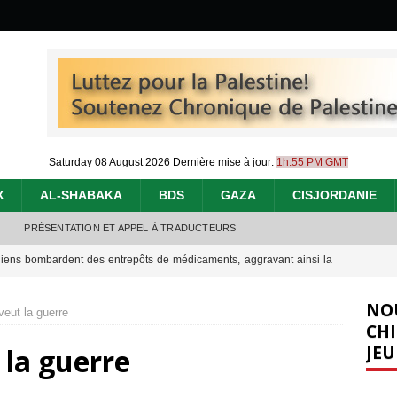
Saturday 08 August 2026
Dernière mise à jour:
1h:55 PM GMT
X
AL-SHABAKA
BDS
GAZA
CISJORDANIE
PRÉSENTATION ET APPEL À TRADUCTEURS
éliens bombardent des entrepôts de médicaments, aggravant ainsi la
déjà dramatique
[ 7 août 2026 ]
NO
veut la guerre
urir : le « processus de paix » à Gaza et la propagande occidentale
[
CHI
JEU
 la guerre
nocide : l’histoire de Gaza au-delà des chiffres
[ 5 août 2026 ]