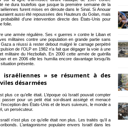
ilité ne dura toutefois que jusque la première semaine de la
sraéliennes furent mises en déroute dans le Sinaï. Si Anouar
s auraient aussi été repoussées des Hauteurs du Golan, mais
probabilité d’une intervention directe des États-Unis pour
 folie.
ntre une armée régulière. Ses « guerres » contre le Liban et
ves militaires contre une population en grande partie sans
. Gaza a réussi à rester debout malgré le carnage perpétré
expulsion de l’OLP en 1982 n’a fait que dégager la voie à une
 et militaire du Hezbollah. En 2000 cette armée de guérilla
ban et en 2006 elle les humilia encore davantage lorsqu’ils
situation présente.
s israéliennes » se résument à des
iviles désarmées
’est plus ce qu’elle était. L’époque où Israël pouvait compter
 passer pour un petit état soi-disant assiégé et menacé
 l’exception des États-Unis et de leurs suiveurs, le monde a
l, un persécuteur.
raël n’est plus ce qu’elle était non plus. Les traités qu’il a
oribonds. L’antagonisme populaire envers Israël dans les