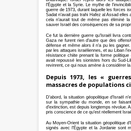
l’Égypte et la Syrie. Le mythe de l’invincib
guerre de 1973, durant laquelle les forces i
Sadat n’avait pas trahi Hafez al Assad elle
cela n’aurait tout de même pas éliminé la 
sauver Israël des conséquences de sa propre
Ce fut la dernière guerre qu’Israël livra co
Gaza ne furent rien d’autre que des offensi
défense et même alors il n’a pu les gagner
par les attaques israéliennes, et au Liban l’
résistance chiite prenant la forme politique
avait repoussé les sionistes hors du Sud-Li
revinrent, ce qui nous amène à considérer la 
Depuis 1973, les « guerre
massacres de populations c
D’abord, la situation géopolitique d’Israël n
sur la sympathie du monde, en se faisant
d’extinction, est depuis longtemps révolue. A
pris conscience de ce qu’est réellement Israë
Au Moyen-Orient la situation géopolitique d’Is
signés avec l’Égypte et la Jordanie sont m