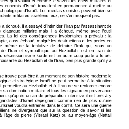
oires qu’il voulait et comme le savent les chefs militaires et
les ennemis d’Israël travaillent en permanence à mettre au
echnologique d’Israël. Les médias sionistes peuvent bien se
nts militaires israéliens, eux, ne s’en moquent pas.
 a échoué. Il a essayé d’intimider l’Iran par l’assassinant de
 d’attaque militaire mais il a échoué, même avec l’outil
es. La loi des conséquences involontaires a prévalu : la
ompte, aussi échoué, malgré les destructions et les pertes en
e même de la tentative de détruire l’Irak qui, sous un
de l’Iran et sympathique au Hezbollah, est en train de
 du sécessionnisme kurde est un autre coup porté à Israël.
roissante du Hezbollah et de l’Iran, bien plus grande qu’il y a
se trouve peut-être à un moment de son histoire moderne le
ique et stratégique Israël ne peut permettre à la situation
t permettre au Hezbollah et à l’Iran de se renforcer encore
mer sa domination militaire et tous les signaux en provenance
iquent qu’après un an de préparation intensive il est prêt à y
pagandistes d’Israël dépeignent comme rien de plus qu’une
’Israël voudra entraîner dans le conflit. Ce sera une guerre
éliens ne divergeant que sur la question de savoir si les
l’âge de pierre (Yisrael Katz) ou au moyen-âge (Naftali