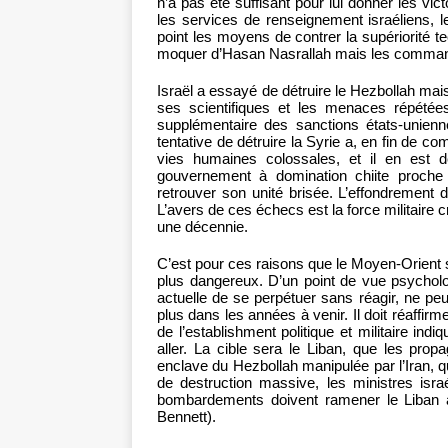
n’a pas été suffisant pour lui donner les vict
les services de renseignement israéliens, 
point les moyens de contrer la supériorité t
moquer d’Hasan Nasrallah mais les commanda
Israël a essayé de détruire le Hezbollah mais
ses scientifiques et les menaces répétées
supplémentaire des sanctions états-unienn
tentative de détruire la Syrie a, en fin de c
vies humaines colossales, et il en est d
gouvernement à domination chiite proche 
retrouver son unité brisée. L’effondrement
L’avers de ces échecs est la force militaire c
une décennie.
C’est pour ces raisons que le Moyen-Orient 
plus dangereux. D’un point de vue psycholog
actuelle de se perpétuer sans réagir, ne peu
plus dans les années à venir. Il doit réaffir
de l’establishment politique et militaire ind
aller. La cible sera le Liban, que les pro
enclave du Hezbollah manipulée par l’Iran, qu
de destruction massive, les ministres isra
bombardements doivent ramener le Liban à 
Bennett).