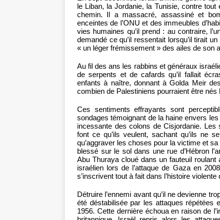
le Liban, la Jordanie, la Tunisie, contre tou
chemin. Il a massacré, assassiné et bo
enceintes de l’ONU et des immeubles d’habit
vies humaines qu’il prend : au contraire, l’u
demandé ce qu’il ressentait lorsqu’il tirait u
« un léger frémissement » des ailes de son a
Au fil des ans les rabbins et généraux israél
de serpents et de cafards qu’il fallait é
enfants à naître, donnant à Golda Meir des
combien de Palestiniens pourraient être nés l
Ces sentiments effrayants sont perceptib
sondages témoignant de la haine envers les 
incessante des colons de Cisjordanie. Les s
font ce qu’ils veulent, sachant qu’ils ne 
qu’aggraver les choses pour la victime et sa f
blessé sur le sol dans une rue d’Hébron l’an 
Abu Thuraya cloué dans un fauteuil roulant
israélien lors de l’attaque de Gaza en 200
s’inscrivent tout à fait dans l’histoire violente 
Détruire l’ennemi avant qu’il ne devienne tro
été déstabilisée par les attaques répétées en
1956. Cette dernière échoua en raison de l’in
britannique. Israël repris alors les attaqu