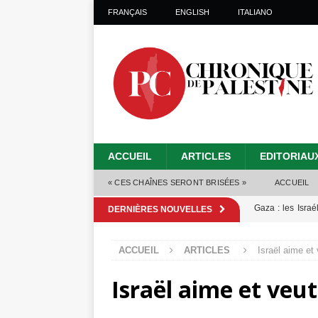
FRANÇAIS
ENGLISH
ITALIANO
ACCUEIL
ARTICLES
EDITORIAU
« CES CHAÎNES SERONT BRISÉES »
ACCUEIL
Gaza : les Isra
DERNIÈRES NOUVELLES
crise sanitaire 
ACCUEIL
ARTICLES
Israël aime et 
Capituler ou mo
Israël aime et veut
6 août 2026 ]
Mille jours de gé