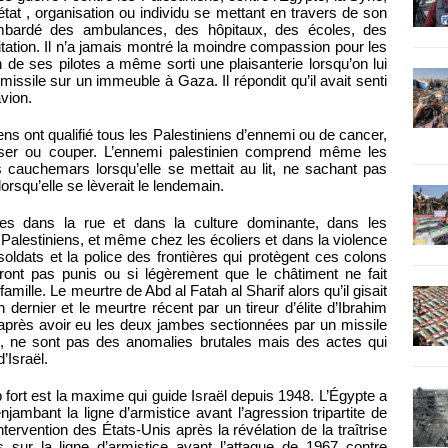
t état , organisation ou individu se mettant en travers de son
mbardé des ambulances, des hôpitaux, des écoles, des
ation. Il n’a jamais montré la moindre compassion pour les
n de ses pilotes a même sorti une plaisanterie lorsqu’on lui
n missile sur un immeuble à Gaza. Il répondit qu’il avait senti
vion.
iens ont qualifié tous les Palestiniens d’ennemi ou de cancer,
craser ou couper. L’ennemi palestinien comprend même les
 cauchemars lorsqu’elle se mettait au lit, ne sachant pas
orsqu’elle se lèverait le lendemain.
les dans la rue et dans la culture dominante, dans les
Palestiniens, et même chez les écoliers et dans la violence
oldats et la police des frontières qui protègent ces colons
seront pas punis ou si légèrement que le châtiment ne fait
amille. Le meurtre de Abd al Fatah al Sharif alors qu’il gisait
dernier et le meurtre récent par un tireur d’élite d’Ibrahim
 après avoir eu les deux jambes sectionnées par un missile
8, ne sont pas des anomalies brutales mais des actes qui
d’Israël.
p fort est la maxime qui guide Israël depuis 1948. L’Égypte a
jambant la ligne d’armistice avant l’agression tripartite de
tervention des États-Unis après la révélation de la traîtrise
es sur la ligne d’armistice avant l’attaque de 1967 contre