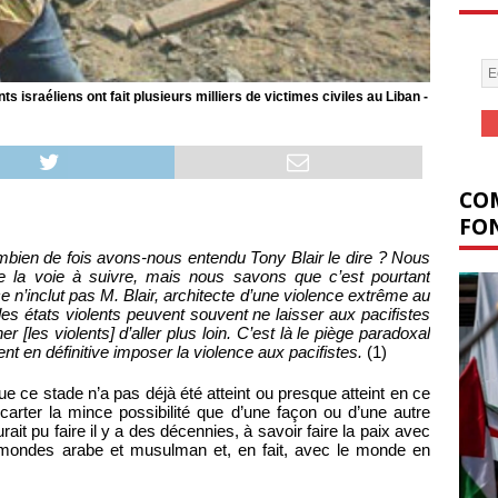
israéliens ont fait plusieurs milliers de victimes civiles au Liban -
COM
FON
ombien de fois avons-nous entendu Tony Blair le dire ? Nous
e la voie à suivre, mais nous savons que c’est pourtant
 n’inclut pas M. Blair, architecte d’une violence extrême au
es états violents peuvent souvent ne laisser aux pacifistes
 [les violents] d’aller plus loin. C’est là le piège paradoxal
t en définitive imposer la violence aux pacifistes.
(1)
 que ce stade n’a pas déjà été atteint ou presque atteint en ce
arter la mince possibilité que d’une façon ou d’une autre
urait pu faire il y a des décennies, à savoir faire la paix avec
s mondes arabe et musulman et, en fait, avec le monde en