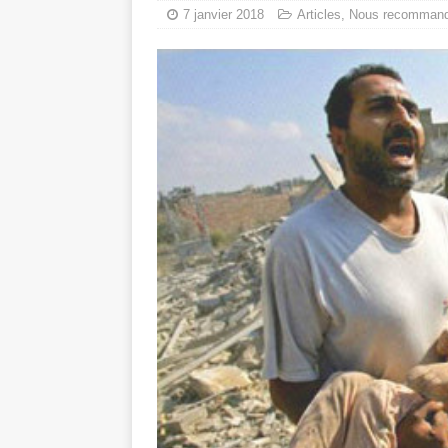
7 janvier 2018
Articles
,
Nous recomman
Les Israéliens 
La promesse que 