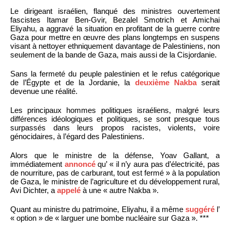
Le dirigeant israélien, flanqué des ministres ouvertement
fascistes Itamar Ben-Gvir, Bezalel Smotrich et Amichai
Eliyahu, a aggravé la situation en profitant de la guerre contre
Gaza pour mettre en œuvre des plans longtemps en suspens
visant à nettoyer ethniquement davantage de Palestiniens, non
seulement de la bande de Gaza, mais aussi de la Cisjordanie.
Sans la fermeté du peuple palestinien et le refus catégorique
de l’Égypte et de la Jordanie, la
deuxième Nakba
serait
devenue une réalité.
Les principaux hommes politiques israéliens, malgré leurs
différences idéologiques et politiques, se sont presque tous
surpassés dans leurs propos racistes, violents, voire
génocidaires, à l’égard des Palestiniens.
Alors que le ministre de la défense, Yoav Gallant, a
immédiatement
annoncé
qu’ « il n’y aura pas d’électricité, pas
de nourriture, pas de carburant, tout est fermé » à la population
de Gaza, le ministre de l’agriculture et du développement rural,
Avi Dichter, a
appelé
à une « autre Nakba ».
Quant au ministre du patrimoine, Eliyahu, il a même
suggéré
l’
« option » de « larguer une bombe nucléaire sur Gaza ». ***