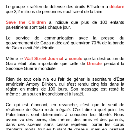
Le groupe israélien de défense des droits B’Tselem a
déclaré
que 2,2 millions de personnes souffraient de la faim.
Save the Children
a indiqué que plus de 100 enfants
palestiniens sont tués chaque jour.
Le service de communication avec la presse du
gouvernement de Gaza a déclaré qu’environ 70 % de la bande
de Gaza avait été détruite.
Même le
Wall Street Journal
a
conclu
que la destruction de
Gaza était plus importante que celle de
Dresde
pendant la
Seconde Guerre mondiale.
Rien de tout cela n’a eu l’air de gêner le secrétaire d’État
américain Antony Blinken, qui s’est rendu cinq fois dans la
région en moins de 100 jours. Son message est resté le
même : un soutien inconditionnel à Israël.
Ce qui est étonnant, en revanche, c’est que le seuil de
résilience de Gaza reste inégalé. C’est dire à quel point les
Palestiniens sont déterminés à conquérir leur liberté. Nous
avons vu des pères, des mères, des amis et des parents,
dans des scènes sans cesse répétées, porter les corps
d’enfants morts tout en hurlant de douleur, mais en insistant