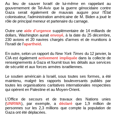
Au lieu de sauver Israël de lui-même en rappelant au
gouvernement de Tel-Aviv que la guerre génocidaire contre
Gaza serait également de mauvais augure pour l’État
colonisateur, l’administration américaine de M. Biden a joué le
rôle de principal meneur et partenaire du carnage.
Outre une
aide d’urgence
supplémentaire de 14 milliards de
dollars, Washington aurait
envoyé
, à la date du 25 décembre,
230 avions et 20 navires chargés d’armes et de munitions à
l’Israël de l’
apartheid
.
En outre, selon un rapport du
New York Times
du 12 janvier, la
CIA est également
activement impliquée
dans la collecte de
renseignements à Gaza et fournit tous les détails aux services
de sécurité et aux forces armées israéliennes.
Le soutien américain à Israël, sous toutes ses formes, a été
maintenu, malgré les rapports bouleversants publiés par
toutes les organisations caritatives internationales respectées
qui opèrent en Palestine et au Moyen-Orient.
L’Office de secours et de travaux des Nations unies
(
UNRWA
), par exemple, a
déclaré
que 1,9 million de
personnes sur les 2,3 millions que compte la population de
Gaza ont été déplacées.