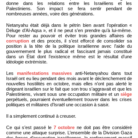
donne dans les relations entre les Israéliens et les
Palestiniens. Son impact se fera sentir pendant de
nombreuses années, voire des générations.
Netanyahu était déjà dans le pétrin bien avant l’opération «
Déluge d’Al-Aqsa », et il ne peut s’en prendre qu’à lui-même.
Pour rester au pouvoir et éviter trois grandes affaires de
corruption
et des procès, il s’est efforcé de consolider sa
position à la tête de la politique israélienne avec l’aide du
gouvernement le plus radical et fascisant jamais constitué
dans un État dont l’existence même est le résultat d’une
idéologie extrémiste.
Les
manifestations massives
anti-Netanyahou dans tout
Israël ont eu lieu pendant des mois avant le déclenchement de
nouvelles hostilités en octobre, mais elles n’ont pas alerté le
dirigeant israélien sur le fait que son trou s’aggravait et que les
Palestiniens, vivant sous une occupation militaire et un
siège
perpétuels, pourraient éventuellement trouver dans les crises
politiques et militaires d’Israël une occasion à saisir.
Il a simplement continué à creuser.
Ce qui s’est passé le
7 octobre
ne doit pas être considéré
comme une attaque surprise. L’ensemble de la Division Gaza
des forces d’occupation israéliennes, le renforcement massif