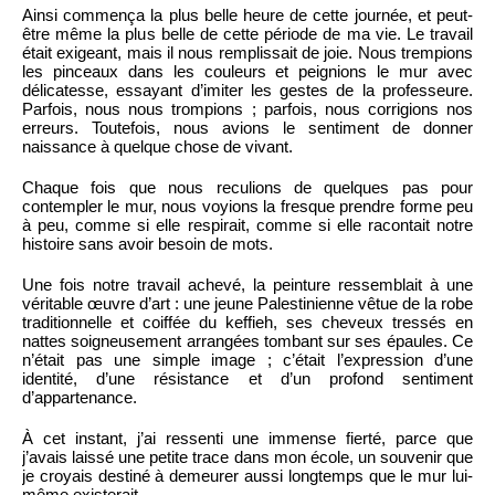
Ainsi commença la plus belle heure de cette journée, et peut-
être même la plus belle de cette période de ma vie. Le travail
était exigeant, mais il nous remplissait de joie. Nous trempions
les pinceaux dans les couleurs et peignions le mur avec
délicatesse, essayant d’imiter les gestes de la professeure.
Parfois, nous nous trompions ; parfois, nous corrigions nos
erreurs. Toutefois, nous avions le sentiment de donner
naissance à quelque chose de vivant.
Chaque fois que nous reculions de quelques pas pour
contempler le mur, nous voyions la fresque prendre forme peu
à peu, comme si elle respirait, comme si elle racontait notre
histoire sans avoir besoin de mots.
Une fois notre travail achevé, la peinture ressemblait à une
véritable œuvre d’art : une jeune Palestinienne vêtue de la robe
traditionnelle et coiffée du keffieh, ses cheveux tressés en
nattes soigneusement arrangées tombant sur ses épaules. Ce
n’était pas une simple image ; c’était l’expression d’une
identité, d’une résistance et d’un profond sentiment
d’appartenance.
À cet instant, j’ai ressenti une immense fierté, parce que
j’avais laissé une petite trace dans mon école, un souvenir que
je croyais destiné à demeurer aussi longtemps que le mur lui-
même existerait.