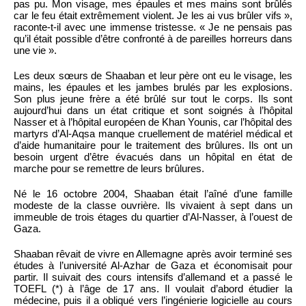
pas pu. Mon visage, mes épaules et mes mains sont brûlés
car le feu était extrêmement violent. Je les ai vus brûler vifs »,
raconte-t-il avec une immense tristesse. « Je ne pensais pas
qu’il était possible d’être confronté à de pareilles horreurs dans
une vie ».
Les deux sœurs de Shaaban et leur père ont eu le visage, les
mains, les épaules et les jambes brulés par les explosions.
Son plus jeune frère a été brûlé sur tout le corps. Ils sont
aujourd’hui dans un état critique et sont soignés à l’hôpital
Nasser et à l’hôpital européen de Khan Younis, car l’hôpital des
martyrs d’Al-Aqsa manque cruellement de matériel médical et
d’aide humanitaire pour le traitement des brûlures. Ils ont un
besoin urgent d’être évacués dans un hôpital en état de
marche pour se remettre de leurs brûlures.
Né le 16 octobre 2004, Shaaban était l’aîné d’une famille
modeste de la classe ouvrière. Ils vivaient à sept dans un
immeuble de trois étages du quartier d’Al-Nasser, à l’ouest de
Gaza.
Shaaban rêvait de vivre en Allemagne après avoir terminé ses
études à l’université Al-Azhar de Gaza et économisait pour
partir. Il suivait des cours intensifs d’allemand et a passé le
TOEFL (*) à l’âge de 17 ans. Il voulait d’abord étudier la
médecine, puis il a obliqué vers l’ingénierie logicielle au cours