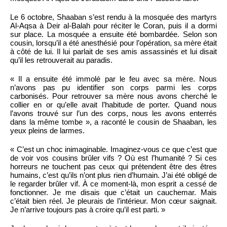
Le 6 octobre, Shaaban s’est rendu à la mosquée des martyrs
Al-Aqsa à Deir al-Balah pour réciter le Coran, puis il a dormi
sur place. La mosquée a ensuite été bombardée. Selon son
cousin, lorsqu’il a été anesthésié pour l’opération, sa mère était
à côté de lui. Il lui parlait de ses amis assassinés et lui disait
qu’il les retrouverait au paradis.
« Il a ensuite été immolé par le feu avec sa mère. Nous
n’avons pas pu identifier son corps parmi les corps
carbonisés. Pour retrouver sa mère nous avons cherché le
collier en or qu’elle avait l’habitude de porter. Quand nous
l’avons trouvé sur l’un des corps, nous les avons enterrés
dans la même tombe », a raconté le cousin de Shaaban, les
yeux pleins de larmes.
« C’est un choc inimaginable. Imaginez-vous ce que c’est que
de voir vos cousins brûler vifs ? Où est l’humanité ? Si ces
horreurs ne touchent pas ceux qui prétendent être des êtres
humains, c’est qu’ils n’ont plus rien d’humain. J’ai été obligé de
le regarder brûler vif. À ce moment-là, mon esprit a cessé de
fonctionner. Je me disais que c’était un cauchemar. Mais
c’était bien réel. Je pleurais de l’intérieur. Mon cœur saignait.
Je n’arrive toujours pas à croire qu’il est parti. »