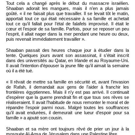
Tout cela a changé après le début du massacre israélien.
Shaaban adorait les mangues, mais il n’en a plus jamais
goûté. « il ne faisait plus que travailler. Il se levait tôt le matin,
apportait tout ce qui était nécessaire à sa famille et achetait
tout ce qu’il fallait pour l’étal de falafels improvisé. Il était le
cœur et l’espoir de sa famille. Parfois, pour se reposer un peu
l’esprit, il allait nager dans la mer pendant une heure ou deux,
puis revenait immédiatement travailler ».
Shaaban passait des heures chaque jour à étudier dans la
tente. Quelques jours avant son assassinat, il s’était inscrit
dans des universités au Qatar, en Irlande et au Royaume-Uni.
Il avait l’intention d’épouser la jeune fille qu’il aimait la semaine
où il a été tué.
« Il rêvait de mettre sa famille en sécurité et, avant l’invasion
de Rafah, il demandait aux gens de l’aider à franchir les
frontières égyptiennes. Mais il n’y est pas arrivé. Il continuait
d’espérer que la guerre prendrait fin et que tous ses rêves se
réaliseraient. Il avait l’habitude de nous remonter le moral et de
répandre l’espoir parmi nous. Malgré toutes les souffrances
qu’il avait endurées, il demeurait une lueur d’espoir pour sa
famille » a ajouté son cousin.
Shaaban et sa mère ont toujours rêvé de prier un jour à la
mosquée Al-Aqsa de Jérusalem dans une Palestine libre.