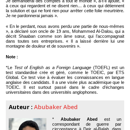
Je demanderai des comptes à tout le monde », a-t-il ajouté, «
à ceux qui regardent et ne disent rien… à ceux qui détiennent
la solution et qui ne font rien pour arrêter cette folie meurtrière.
Je ne pardonnerai jamais ».
« En le perdant, nous avons perdu une partie de nous-mêmes
», a déclaré son oncle de 19 ans, Mohammed Al-Dalou, qui a
décrit Shaaban comme son âme sœur, qui l’accompagnait
dans toutes ses entreprises. « Il a laissé derrière lui une
montagne de douleur et de souvenirs ».
Note :
*Le
Test of English as a Foreign Language
(TOEFL) est un
test standardisé crée et géré, comme le TOEIC, par ETS
Global. Ce test vise à évaluer les connaissances en langue
anglaise des candidats. Il a une visée plus académique que le
TOEIC. Il est surtout passé dans le cadre d’échanges
universitaires dans des universités anglophones.
Auteur :
Abubaker Abed
*
Abubaker Abed
est un
correspondant de guerre par
circonstance à Deir al-Balah, dans