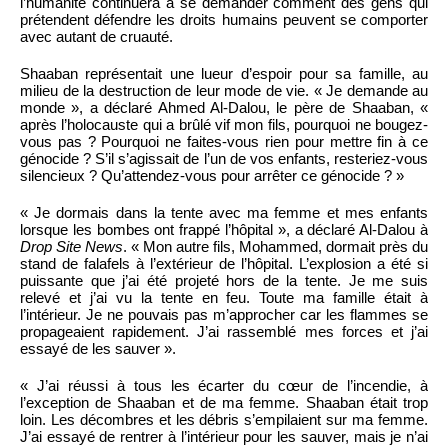
l’humanité continuera à se demander comment des gens qui
prétendent défendre les droits humains peuvent se comporter
avec autant de cruauté.
Shaaban représentait une lueur d’espoir pour sa famille, au
milieu de la destruction de leur mode de vie. « Je demande au
monde », a déclaré Ahmed Al-Dalou, le père de Shaaban, «
après l’holocauste qui a brûlé vif mon fils, pourquoi ne bougez-
vous pas ? Pourquoi ne faites-vous rien pour mettre fin à ce
génocide ? S’il s’agissait de l’un de vos enfants, resteriez-vous
silencieux ? Qu’attendez-vous pour arrêter ce génocide ? »
« Je dormais dans la tente avec ma femme et mes enfants
lorsque les bombes ont frappé l’hôpital », a déclaré Al-Dalou à
Drop Site News
. « Mon autre fils, Mohammed, dormait près du
stand de falafels à l’extérieur de l’hôpital. L’explosion a été si
puissante que j’ai été projeté hors de la tente. Je me suis
relevé et j’ai vu la tente en feu. Toute ma famille était à
l’intérieur. Je ne pouvais pas m’approcher car les flammes se
propageaient rapidement. J’ai rassemblé mes forces et j’ai
essayé de les sauver ».
« J’ai réussi à tous les écarter du cœur de l’incendie, à
l’exception de Shaaban et de ma femme. Shaaban était trop
loin. Les décombres et les débris s’empilaient sur ma femme.
J’ai essayé de rentrer à l’intérieur pour les sauver, mais je n’ai