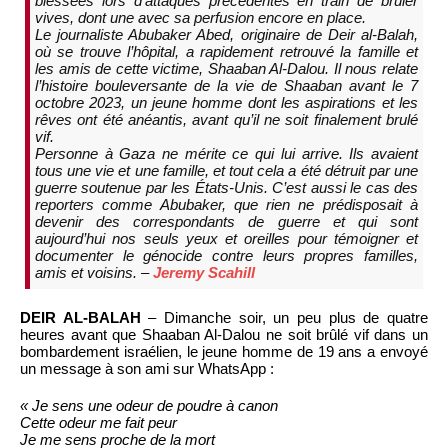
blessées lors d’attaques précédentes en train de brûler
vives, dont une avec sa perfusion encore en place.
Le journaliste Abubaker Abed, originaire de Deir al-Balah,
où se trouve l’hôpital, a rapidement retrouvé la famille et
les amis de cette victime, Shaaban Al-Dalou. Il nous relate
l’histoire bouleversante de la vie de Shaaban avant le 7
octobre 2023, un jeune homme dont les aspirations et les
rêves ont été anéantis, avant qu’il ne soit finalement brulé
vif.
Personne à Gaza ne mérite ce qui lui arrive. Ils avaient
tous une vie et une famille, et tout cela a été détruit par une
guerre soutenue par les États-Unis. C’est aussi le cas des
reporters comme Abubaker, que rien ne prédisposait à
devenir des correspondants de guerre et qui sont
aujourd’hui nos seuls yeux et oreilles pour témoigner et
documenter le génocide contre leurs propres familles,
amis et voisins. –
Jeremy Scahill
DEIR AL-BALAH
– Dimanche soir, un peu plus de quatre
heures avant que Shaaban Al-Dalou ne soit brûlé vif dans un
bombardement israélien, le jeune homme de 19 ans a envoyé
un message à son ami sur WhatsApp :
« Je sens une odeur de poudre à canon
Cette odeur me fait peur
Je me sens proche de la mort