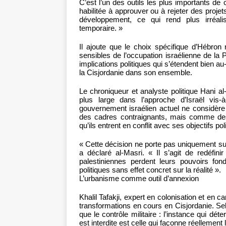
C’est l’un des outils les plus importants de c
habilitée à approuver ou à rejeter des projets 
développement, ce qui rend plus irréalis
temporaire. »
Il ajoute que le choix spécifique d’Hébron n
sensibles de l’occupation israélienne de la P
implications politiques qui s’étendent bien au
la Cisjordanie dans son ensemble.
Le chroniqueur et analyste politique Hani a
plus large dans l’approche d’Israël vis
gouvernement israélien actuel ne considère
des cadres contraignants, mais comme de
qu’ils entrent en conflit avec ses objectifs pol
« Cette décision ne porte pas uniquement sur
a déclaré al-Masri. « Il s’agit de redéfinir 
palestiniennes perdent leurs pouvoirs fo
politiques sans effet concret sur la réalité ».
L’urbanisme comme outil d’annexion
Khalil Tafakji, expert en colonisation et en ca
transformations en cours en Cisjordanie. Sel
que le contrôle militaire : l’instance qui dét
est interdite est celle qui façonne réellement 