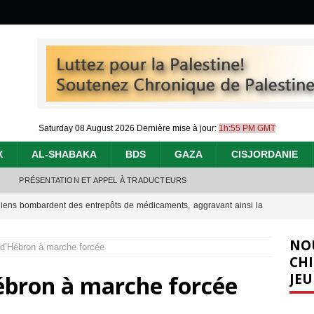
Saturday 08 August 2026
Dernière mise à jour:
1h:55 PM GMT
X
AL-SHABAKA
BDS
GAZA
CISJORDANIE
PRÉSENTATION ET APPEL À TRADUCTEURS
éliens bombardent des entrepôts de médicaments, aggravant ainsi la
déjà dramatique
[ 7 août 2026 ]
NO
 d’Hébron à marche forcée
urir : le « processus de paix » à Gaza et la propagande occidentale
[
CHI
JEU
ébron à marche forcée
nocide : l’histoire de Gaza au-delà des chiffres
[ 5 août 2026 ]