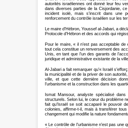
autorités israéliennes ont donné leur feu v
dans diverses parties de la Cisjordanie, c
incident isolé, mais s’inscrit dans une p
renforcement du contrôle israélien sur les te
Le maire d’Hébron, Youssef al-Jabari, a déc
Protocole d’Hébron et des accords qui régisse
Pour le maire, « il n’est pas acceptable de c
tout cela constitue un renversement des acco
Unis, en tant que l’un des garants de l’acco
juridique et administrative existante de la ville
Al-Jabari a fait remarquer qu’« Israël s’effo
la municipalité et de la priver de son autorité
ville, et que cette dernière décision donn
l’urbanisme et la construction dans les quarti
Ismat Mansour, analyste spécialisé dans l
structurels. Selon lui, le cœur du problème n
fait qu’Israël se soit accaparé le pouvoir 
colonies, affirme-t-il, mais à transférer tou
changement qui modifie la nature fondamentale
« Le contrôle de l’urbanisme n’est pas une q