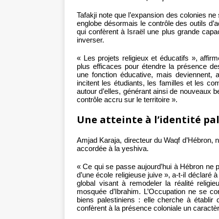
Tafakji note que l’expansion des colonies ne 
englobe désormais le contrôle des outils d’a
qui confèrent à Israël une plus grande capaci
inverser.
« Les projets religieux et éducatifs », affir
plus efficaces pour étendre la présence de
une fonction éducative, mais deviennent, a
incitent les étudiants, les familles et les 
autour d’elles, générant ainsi de nouveaux be
contrôle accru sur le territoire ».
Une atteinte à l’identité pal
Amjad Karaja, directeur du Waqf d’Hébron, n
accordée à la yeshiva.
« Ce qui se passe aujourd’hui à Hébron ne 
d’une école religieuse juive », a-t-il déclaré 
global visant à remodeler la réalité religie
mosquée d’Ibrahim. L’Occupation ne se con
biens palestiniens : elle cherche à établir
confèrent à la présence coloniale un caractère