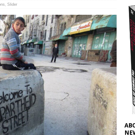
ons
,
Slider
effacent les preuves du génocide à Gaza
[ 4 août 2026 ]
j’ai faite à Ismail al-Ghoul
[ 8 août 2026 ]
AB
NE