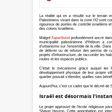
La réalité qui en a résulté sur le terrain es
Palestiniens vivant dans la zone H2 sont conf
rigoureux de postes de contrôle israéliens et
des colons israéliens.
Malgré l’
apartheid
profondément ancré dans 
municipalité palestinienne d’Hébron a c
d’urbanisme sur l’ensemble de la ville. Dans la
de délivrer ou de refuser des permis de con
projets d’infrastructure, de raccorder les habi
routes et les espaces publics.
C’était le mécanisme grâce auquel les P
développement physique de leur propre vill
quartier pouvait s’étendre, quelles rues bénéf
Aujourd’hui, c’est ce cadre que le décret de 
Israël est désormais l’insta
Le projet approuvé de l’école religieuse jui
Shavei Hevron. Cette approbation est inte