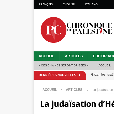
FRANÇAIS
ENGLISH
ITALIANO
ACCUEIL
ARTICLES
EDITORIAU
« CES CHAÎNES SERONT BRISÉES »
ACCUEIL
Gaza : les Isra
DERNIÈRES NOUVELLES
crise sanitaire 
ACCUEIL
ARTICLES
La judaïsation
Capituler ou mo
La judaïsation d’H
6 août 2026 ]
Mille jours de gé