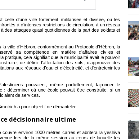
t celle d’une ville fortement militarisée et divisée, où les
rontés à d’intenses restrictions de circulation, à un réseau
 à des attaques quasi quotidiennes de la part des soldats et
la ville d’Hébron, conformément au Protocole d’Hébron, la
onservé sa compétence en matière d’affaires civiles et
 pratique, cela signifiait que la municipalité avait le pouvoir
struire, de définir l’affectation des sols, d’approuver des
tations aux réseaux d’eau et d’électricité, et d’entretenir les
alestiniens pouvaient, même partiellement, façonner le
e : déterminer où une école pouvait être construite, si un
iciaient de services.
Smotrich a pour objectif de démanteler.
nce décisionnaire ultime
ve couvre environ 1000 mètres carrés et abritera la yeshiva
rvenue lors de la même session au cours de laquelle les