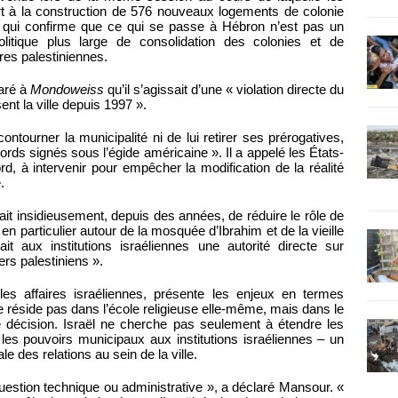
ert à la construction de 576 nouveaux logements de colonie
e qui confirme que ce qui se passe à Hébron n’est pas un
olitique plus large de consolidation des colonies et de
rres palestiniennes.
laré à
Mondoweiss
qu’il s’agissait d’une « violation directe du
nt la ville depuis 1997 ».
ontourner la municipalité ni de lui retirer ses prérogatives,
rds signés sous l’égide américaine ». Il a appelé les États-
rd, à intervenir pour empêcher la modification de la réalité
.
rçait insidieusement, depuis des années, de réduire le rôle de
, en particulier autour de la mosquée d’Ibrahim et de la vieille
ait aux institutions israéliennes une autorité directe sur
ers palestiniens ».
es affaires israéliennes, présente les enjeux en termes
e réside pas dans l’école religieuse elle-même, mais dans le
de décision. Israël ne cherche pas seulement à étendre les
s les pouvoirs municipaux aux institutions israéliennes – un
 des relations au sein de la ville.
uestion technique ou administrative », a déclaré Mansour. «