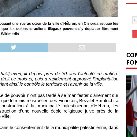
oquant une rue au cœur de la ville d'Hébron, en Cisjordanie, que les
s que les colons israéliens illégaux peuvent s'y déplacer librement
: Wikimedia
COM
FON
halil] exerçait depuis près de 30 ans l’autorité en matière
ce droit ce mois-ci, puis a rapidement approuvé l’implantation
t ainsi le contrôle le territoire et l’avenir de la ville.
 de pouvoir n’ont pas tardé à se manifester clairement sur
 que le ministre israélien des Finances, Bezalel Smotrich, a
onstruction à la municipalité palestinienne d’Hébron, les
struction d’une nouvelle école religieuse juive près de la
ville.
et sans le consentement de la municipalité palestinienne, dans