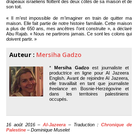
drapeaux israéliens flottent des deux côtés de sa maison et de
son toit.
« Il m’est impossible de m’imaginer en train de quitter ma
maison. Elle fait partie de notre histoire familiale. Cette maison
a plus de 650 ans, mes ancêtres l’ont construite », a déclaré
Abu Rajab. « Nous ne partirons jamais. Ce sont les colons qui
doivent partir. »
Auteur :
Mersiha Gadzo
*
Mersiha Gadzo
est journaliste et
productrice en ligne pour Al Jazeera
English. Avant de rejoindre Al Jazeera,
elle travaillait en tant que journaliste
freelance
en Bosnie-Herzégovine et
dans les territoires palestiniens
occupés.
16 août 2016 –
Al-Jazeera
– Traduction :
Chronique de
Palestine
– Dominique Muselet