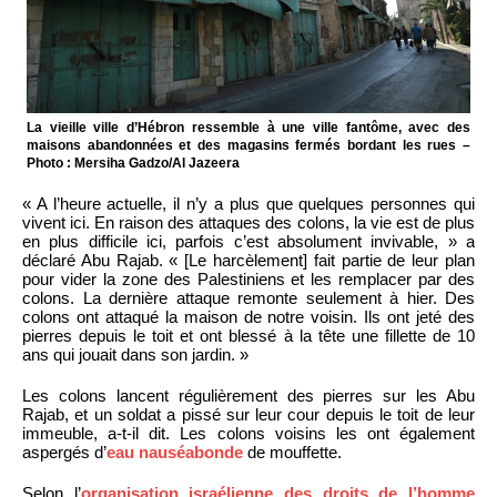
La vieille ville d’Hébron ressemble à une ville fantôme, avec des
maisons abandonnées et des magasins fermés bordant les rues –
Photo : Mersiha Gadzo/Al Jazeera
« A l’heure actuelle, il n’y a plus que quelques personnes qui
vivent ici. En raison des attaques des colons, la vie est de plus
en plus difficile ici, parfois c’est absolument invivable, » a
déclaré Abu Rajab. « [Le harcèlement] fait partie de leur plan
pour vider la zone des Palestiniens et les remplacer par des
colons. La dernière attaque remonte seulement à hier. Des
colons ont attaqué la maison de notre voisin. Ils ont jeté des
pierres depuis le toit et ont blessé à la tête une fillette de 10
ans qui jouait dans son jardin. »
Les colons lancent régulièrement des pierres sur les Abu
Rajab, et un soldat a pissé sur leur cour depuis le toit de leur
immeuble, a-t-il dit. Les colons voisins les ont également
aspergés d’
eau nauséabonde
de mouffette.
Selon l’
organisation israélienne des droits de l’homme