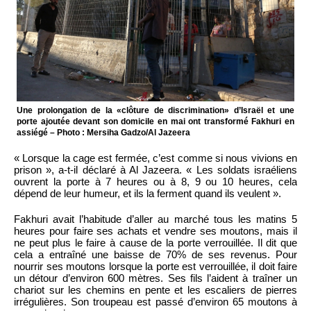
Une prolongation de la «clôture de discrimination» d’Israël et une
porte ajoutée devant son domicile en mai ont transformé Fakhuri en
assiégé – Photo : Mersiha Gadzo/Al Jazeera
« Lorsque la cage est fermée, c’est comme si nous vivions en
prison », a-t-il déclaré à Al Jazeera. « Les soldats israéliens
ouvrent la porte à 7 heures ou à 8, 9 ou 10 heures, cela
dépend de leur humeur, et ils la ferment quand ils veulent ».
Fakhuri avait l’habitude d’aller au marché tous les matins 5
heures pour faire ses achats et vendre ses moutons, mais il
ne peut plus le faire à cause de la porte verrouillée. Il dit que
cela a entraîné une baisse de 70% de ses revenus. Pour
nourrir ses moutons lorsque la porte est verrouillée, il doit faire
un détour d’environ 600 mètres. Ses fils l’aident à traîner un
chariot sur les chemins en pente et les escaliers de pierres
irrégulières. Son troupeau est passé d’environ 65 moutons à