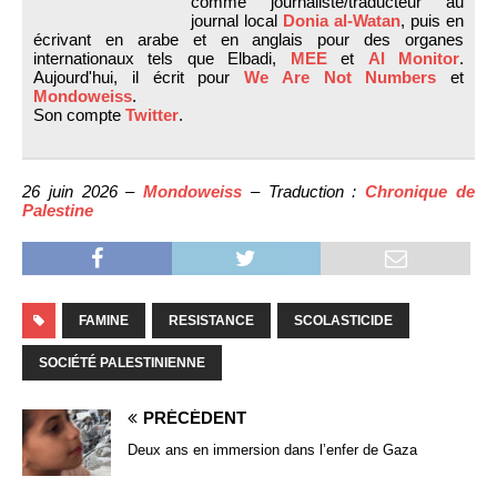
comme journaliste/traducteur au
journal local
Donia al-Watan
, puis en
écrivant en arabe et en anglais pour des organes
internationaux tels que Elbadi,
MEE
et
Al Monitor
.
Aujourd'hui, il écrit pour
We Are Not Numbers
et
Mondoweiss
.
Son compte
Twitter
.
26 juin 2026 –
Mondoweiss
– Traduction :
Chronique de
Palestine
FAMINE
RESISTANCE
SCOLASTICIDE
SOCIÉTÉ PALESTINIENNE
PRÉCÉDENT
Deux ans en immersion dans l’enfer de Gaza