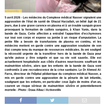
5 avril 2026 - Les médecins du Complexe médical Nasser signalent une
aggravation de l'état de santé de Ghazal Harzallah, un bébé âgé de 21
jours, due à une grave carence en plasma et à un trouble sanguin grave
provoquant la formation de caillots sanguins, à Khan Yunis, dans la
bande de Gaza. Cette affection a entraîné l'apparition d'ecchymoses
sur tout son corps et expose sa jambe à un risque d'amputation. La
petite fille a besoin de transfusions de plasma en continu, et les
médecins mettent en garde contre une aggravation soudaine de son
état compte tenu du manque de ressources médicales. Ils ont souligné
la nécessité urgente de la transférer hors de la bande de Gaza pour
qu’elle puisse y être soignée et que sa vie soit sauvée. Elle est
actuellement hospitalisée aux côtés d’autres nourrissons souffrant de
malnutrition sévère, alors que les enfants de la bande de Gaza sont
confrontés à une recrudescence de la crise sanitaire. Le Dr Ahmed Al-
Farra, directeur de l’hôpital pédiatrique du complexe médical Nasser, a
mis en garde contre une aggravation de la pénurie de lait infantile,
soulignant que les enfants, en particulier ceux âgés de moins d’un an,
courent un risque sérieux de malnutrition sévère et potentiellement
mortelle - Photo : Doaa Albaz / Activestills