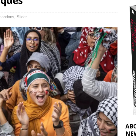
sques
2026 ]
éliens bombardent des entrepôts de médicaments, aggravant ainsi la
mandons
,
Slider
déjà dramatique
[ 7 août 2026 ]
AB
NE