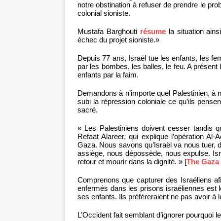
notre obstination à refuser de prendre le pro
colonial sioniste.
Mustafa Barghouti
résume
la situation ain
échec du projet sioniste.»
Depuis 77 ans, Israël tue les enfants, les f
par les bombes, les balles, le feu. A présent 
enfants par la faim.
Demandons à n’importe quel Palestinien, à n’
subi la répression coloniale ce qu’ils pensen
sacré.
« Les Palestiniens doivent cesser tandis qu
Refaat Alareer, qui explique l’opération Al
Gaza. Nous savons qu’Israël va nous tuer, 
assiège, nous dépossède, nous expulse. Isr
retour et mourir dans la dignité. » [
The Gaza 
Comprenons que capturer des Israéliens afin
enfermés dans les prisons israéliennes est l
ses enfants. Ils préféreraient ne pas avoir à 
L’Occident fait semblant d’ignorer pourquoi 