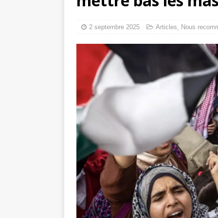
mettre bas les ma
tueries
[ 4 août 
Gaza : les Isra
2 septembre 2025
Articles
,
Nous recom
crise sanitaire 