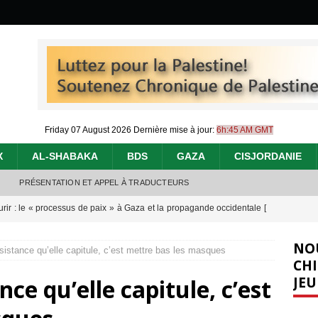
Friday 07 August 2026
Dernière mise à jour:
6h:45 AM GMT
X
AL-SHABAKA
BDS
GAZA
CISJORDANIE
PRÉSENTATION ET APPEL À TRADUCTEURS
urir : le « processus de paix » à Gaza et la propagande occidentale
[
NO
ésistance qu’elle capitule, c’est mettre bas les masques
nocide : l’histoire de Gaza au-delà des chiffres
[ 5 août 2026 ]
CHI
JEU
nce qu’elle capitule, c’est
effacent les preuves du génocide à Gaza
[ 4 août 2026 ]
 annonce un « accord de paix » à Gaza, les Israéliens multiplie les