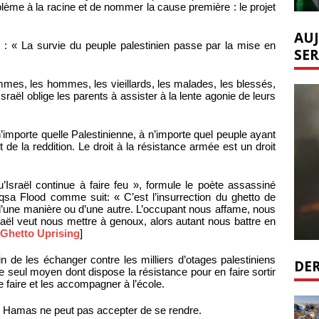
blème à la racine et de nommer la cause première : le projet
AUJ
si : « La survie du peuple palestinien passe par la mise en
SER
emmes, les hommes, les vieillards, les malades, les blessés,
Israël oblige les parents à assister à la lente agonie de leurs
importe quelle Palestinienne, à n’importe quel peuple ayant
t de la reddition. Le droit à la résistance armée est un droit
’Israël continue à faire feu », formule le poète assassiné
-Aqsa Flood comme suit: « C’est l’insurrection du ghetto de
d’une manière ou d’une autre. L’occupant nous affame, nous
aël veut nous mettre à genoux, alors autant nous battre en
Ghetto Uprising
]
 de les échanger contre les milliers d’otages palestiniens
DER
e seul moyen dont dispose la résistance pour en faire sortir
le faire et les accompagner à l’école.
le Hamas ne peut pas accepter de se rendre.