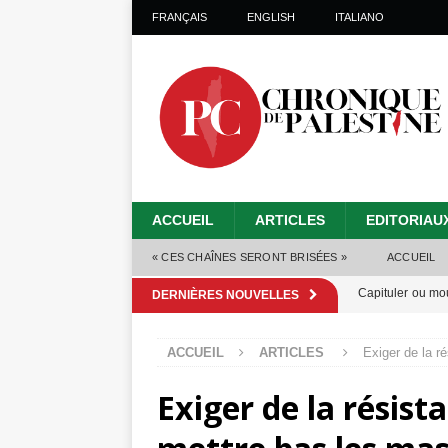
FRANÇAIS
ENGLISH
ITALIANO
ACCUEIL
ARTICLES
EDITORIAU
« CES CHAÎNES SERONT BRISÉES »
ACCUEIL
Capituler ou mo
DERNIÈRES NOUVELLES
6 août 2026 ]
ACCUEIL
ARTICLES
Exiger de la r
Mille jours de gé
Exiger de la résista
Les Israéliens 
Alors que Trump