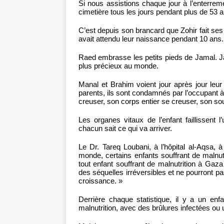
Si nous assistions chaque jour à l’enterre
cimetière tous les jours pendant plus de 53 a
C’est depuis son brancard que Zohir fait ses
avait attendu leur naissance pendant 10 ans.
Raed embrasse les petits pieds de Jamal. Jamal
plus précieux au monde.
Manal et Brahim voient jour après jour leur
parents, ils sont condamnés par l’occupant à v
creuser, son corps entier se creuser, son sour
Les organes vitaux de l’enfant faillissent l’
chacun sait ce qui va arriver.
Le Dr. Tareq Loubani, à l’hôpital al-Aqsa, 
monde, certains enfants souffrant de malnutr
tout enfant souffrant de malnutrition à Gaza
des séquelles irréversibles et ne pourront pa
croissance. »
Derrière chaque statistique, il y a un en
malnutrition, avec des brûlures infectées o