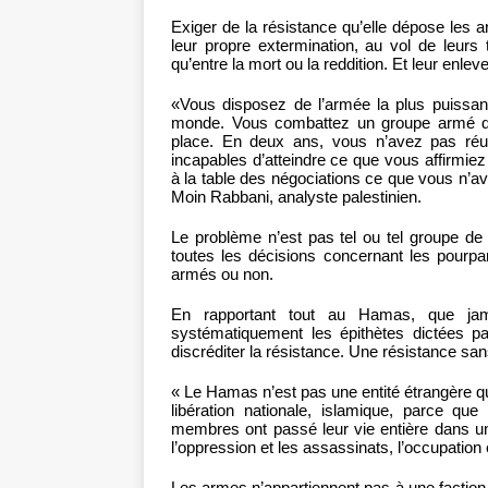
Exiger de la résistance qu’elle dépose les ar
leur propre extermination, au vol de leurs 
qu’entre la mort ou la reddition. Et leur enleve
«Vous disposez de l’armée la plus puissan
monde. Vous combattez un groupe armé de
place. En deux ans, vous n’avez pas réu
incapables d’atteindre ce que vous affirmiez 
à la table des négociations ce que vous n’av
Moin Rabbani, analyste palestinien.
Le problème n’est pas tel ou tel groupe de
toutes les décisions concernant les pourpa
armés ou non.
En rapportant tout au Hamas, que jama
systématiquement les épithètes dictées pa
discréditer la résistance. Une résistance sans
« Le Hamas n’est pas une entité étrangère q
libération nationale, islamique, parce que
membres ont passé leur vie entière dans un
l’oppression et les assassinats, l’occupation 
Les armes n’appartiennent pas à une faction,