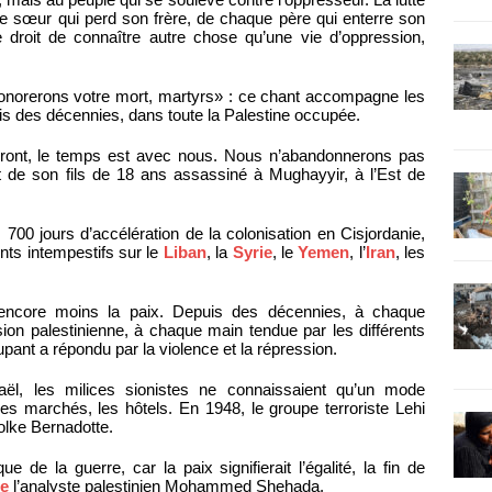
ue sœur qui perd son frère, de chaque père qui enterre son
le droit de connaître autre chose qu’une vie d’oppression,
onorerons votre mort, martyrs» : ce chant accompagne les
uis des décennies, dans toute la Palestine occupée.
eront, le temps est avec nous. Nous n’abandonnerons pas
 de son fils de 18 ans assassiné à Mughayyir, à l’Est de
00 jours d’accélération de la colonisation en Cisjordanie,
ts intempestifs sur le
Liban
, la
Syrie
, le
Yemen
, l’
Iran
, les
t encore moins la paix. Depuis des décennies, à chaque
ion palestinienne, à chaque main tendue par les différents
upant a répondu par la violence et la répression.
raël, les milices sionistes ne connaissaient qu’un mode
les marchés, les hôtels. En 1948, le groupe terroriste Lehi
olke Bernadotte.
 de la guerre, car la paix signifierait l’égalité, la fin de
e
l’analyste palestinien Mohammed Shehada.