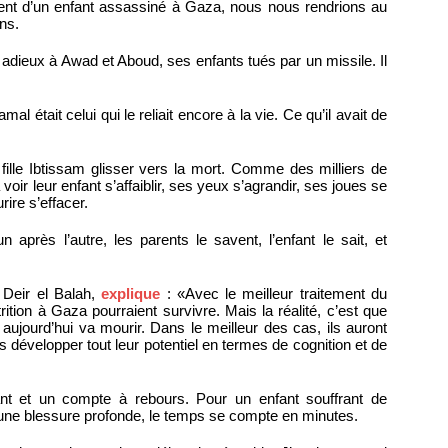
ment d’un enfant assassiné à Gaza, nous nous rendrions au
ns.
 adieux à Awad et Aboud, ses enfants tués par un missile. Il
 était celui qui le reliait encore à la vie. Ce qu’il avait de
 fille Ibtissam glisser vers la mort. Comme des milliers de
oir leur enfant s’affaiblir, ses yeux s’agrandir, ses joues se
ire s’effacer.
un après l’autre, les parents le savent, l’enfant le sait, et
à Deir el Balah,
explique
: «Avec le meilleur traitement du
ition à Gaza pourraient survivre. Mais la réalité, c’est que
 aujourd’hui va mourir. Dans le meilleur des cas, ils auront
s développer tout leur potentiel en termes de cognition et de
fant et un compte à rebours. Pour un enfant souffrant de
u une blessure profonde, le temps se compte en minutes.