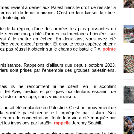
mes revient à dénier aux Palestiniens le droit de résister à
terres et de leurs maisons. C’est ne leur laisser le choix
r toute dignité.
te de la région, d’une des armées les plus puissantes du
 second rang, doté d’armes rudimentaires bricolées sur
ssi à le mettre en échec. En deux ans, vous avez été
être votre objectif premier. Et ensuite vous espérez obtenir
ez pas réussi à obtenir sur le champ de bataille ? »,
pointe
 résistance. Rappelons d’ailleurs que depuis octobre 2023,
rlers sont prises par l’ensemble des groupes palestiniens,
is ils ne rencontrent ni ne citent, en lui accolant
r Tel Aviv, médias et politiques occidentaux essaient de
 histoire ni visage, sans voix ni raison.
ui aurait été implantée en Palestine. C’est un mouvement de
 la société palestinienne est imprégnée par l’Islam. Ses
 camp de concentration. Toute leur vie a été marquée par
et les invasions par Israël»,
rappelle
Jeremy Scahill.
 mais au peuple qui se soulève contre l’oppresseur. La lutte