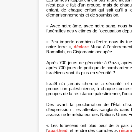
n’est pas le fait d’un groupe, mais de chaq
enfant, de chaque enfant qui sait qu’il a 
d’emprisonnements et de soumission.
« Avec notre âme, avec notre sang, nous h
funérailles des victimes de l’occupation dep
« Peu importe combien d’entre nous ils tu
notre terre »,
déclare
Musa à l’enterrement
Ramallah, en Cisjordanie occupée.
Après 700 jours de génocide à Gaza, après 7
après 700 jours de politique de bombardemen
Israéliens sont-ils plus en sécurité ?
Israël n’a jamais cherché la sécurité, e
proposition palestinienne, à chaque concess
groupes de la résistance palestinienne, l’occ
Dès avant la proclamation de l’État d’Is
d’expression : les attentas sanglants dans 
assassine le médiateur des Nations Unies F
« Les Israéliens ont plus peur de la paix que
l’
apartheid
, et rendre des comptes »,
résum