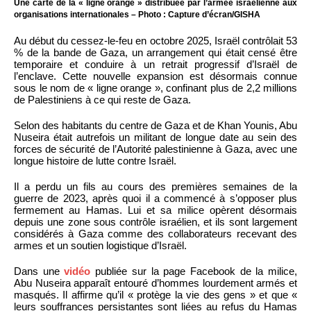
Une carte de la « ligne orange » distribuée par l’armée israélienne aux
organisations internationales – Photo : Capture d’écran/GISHA
Au début du cessez-le-feu en octobre 2025, Israël contrôlait 53
% de la bande de Gaza, un arrangement qui était censé être
temporaire et conduire à un retrait progressif d’Israël de
l’enclave. Cette nouvelle expansion est désormais connue
sous le nom de « ligne orange », confinant plus de 2,2 millions
de Palestiniens à ce qui reste de Gaza.
Selon des habitants du centre de Gaza et de Khan Younis, Abu
Nuseira était autrefois un militant de longue date au sein des
forces de sécurité de l’Autorité palestinienne à Gaza, avec une
longue histoire de lutte contre Israël.
Il a perdu un fils au cours des premières semaines de la
guerre de 2023, après quoi il a commencé à s’opposer plus
fermement au Hamas. Lui et sa milice opèrent désormais
depuis une zone sous contrôle israélien, et ils sont largement
considérés à Gaza comme des collaborateurs recevant des
armes et un soutien logistique d’Israël.
Dans une
vidéo
publiée sur la page Facebook de la milice,
Abu Nuseira apparaît entouré d’hommes lourdement armés et
masqués. Il affirme qu’il « protège la vie des gens » et que «
leurs souffrances persistantes sont liées au refus du Hamas