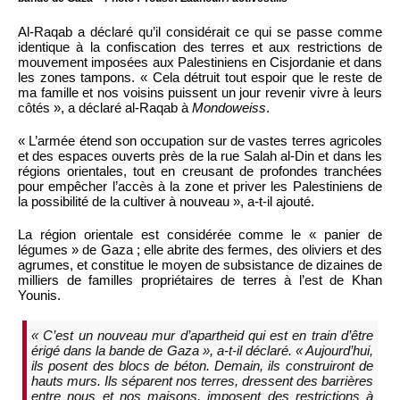
Al-Raqab a déclaré qu’il considérait ce qui se passe comme
identique à la confiscation des terres et aux restrictions de
mouvement imposées aux Palestiniens en Cisjordanie et dans
les zones tampons. « Cela détruit tout espoir que le reste de
ma famille et nos voisins puissent un jour revenir vivre à leurs
côtés », a déclaré al-Raqab à
Mondoweiss
.
« L’armée étend son occupation sur de vastes terres agricoles
et des espaces ouverts près de la rue Salah al-Din et dans les
régions orientales, tout en creusant de profondes tranchées
pour empêcher l’accès à la zone et priver les Palestiniens de
la possibilité de la cultiver à nouveau », a-t-il ajouté.
La région orientale est considérée comme le « panier de
légumes » de Gaza ; elle abrite des fermes, des oliviers et des
agrumes, et constitue le moyen de subsistance de dizaines de
milliers de familles propriétaires de terres à l’est de Khan
Younis.
« C’est un nouveau mur d’apartheid qui est en train d’être
érigé dans la bande de Gaza », a-t-il déclaré. « Aujourd’hui,
ils posent des blocs de béton. Demain, ils construiront de
hauts murs. Ils séparent nos terres, dressent des barrières
entre nous et nos maisons, imposent des restrictions à