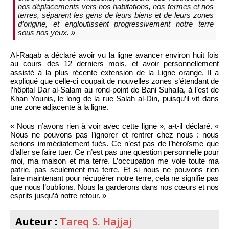
nos déplacements vers nos habitations, nos fermes et nos
terres, séparent les gens de leurs biens et de leurs zones
d’origine, et engloutissent progressivement notre terre
sous nos yeux. »
Al-Raqab a déclaré avoir vu la ligne avancer environ huit fois
au cours des 12 derniers mois, et avoir personnellement
assisté à la plus récente extension de la Ligne orange. Il a
expliqué que celle-ci coupait de nouvelles zones s’étendant de
l’hôpital Dar al-Salam au rond-point de Bani Suhaila, à l’est de
Khan Younis, le long de la rue Salah al-Din, puisqu’il vit dans
une zone adjacente à la ligne.
« Nous n’avons rien à voir avec cette ligne », a-t-il déclaré. «
Nous ne pouvons pas l’ignorer et rentrer chez nous : nous
serions immédiatement tués. Ce n’est pas de l’héroïsme que
d’aller se faire tuer. Ce n’est pas une question personnelle pour
moi, ma maison et ma terre. L’occupation me vole toute ma
patrie, pas seulement ma terre. Et si nous ne pouvons rien
faire maintenant pour récupérer notre terre, cela ne signifie pas
que nous l’oublions. Nous la garderons dans nos cœurs et nos
esprits jusqu’à notre retour. »
Auteur :
Tareq S. Hajjaj