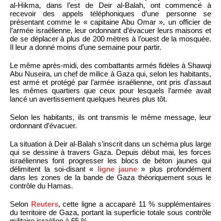
al-Hikma, dans l’est de Deir al-Balah, ont commencé à
recevoir des appels téléphoniques d’une personne se
présentant comme le « capitaine Abu Omar », un officier de
l’armée israélienne, leur ordonnant d’évacuer leurs maisons et
de se déplacer à plus de 200 mètres à l’ouest de la mosquée.
Il leur a donné moins d’une semaine pour partir.
Le même après-midi, des combattants armés fidèles à Shawqi
Abu Nuseira, un chef de milice à Gaza qui, selon les habitants,
est armé et protégé par l’armée israélienne, ont pris d’assaut
les mêmes quartiers que ceux pour lesquels l’armée avait
lancé un avertissement quelques heures plus tôt.
Selon les habitants, ils ont transmis le même message, leur
ordonnant d’évacuer.
La situation à Deir al-Balah s’inscrit dans un schéma plus large
qui se dessine à travers Gaza. Depuis début mai, les forces
israéliennes font progresser les blocs de béton jaunes qui
délimitent la soi-disant «
ligne jaune
» plus profondément
dans les zones de la bande de Gaza théoriquement sous le
contrôle du Hamas.
Selon
Reuters
, cette ligne a accaparé 11 % supplémentaires
du territoire de Gaza, portant la superficie totale sous contrôle
militaire israélien à 65 %.