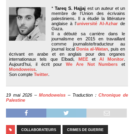
*
Tareq S. Hajjaj
est un auteur et un
membre de l'Union des écrivains
palestiniens. Il a étudié la littérature
anglaise à l'
université Al-Azhar
de
Gaza.
Il a débuté sa carrière dans le
journalisme en 2015 en travaillant
comme journaliste/traducteur au
journal local
Donia al-Watan
, puis en
écrivant en arabe et en anglais pour des organes
internationaux tels que Elbadi,
MEE
et
Al Monitor
.
Aujourd'hui, il écrit pour
We Are Not Numbers
et
Mondoweiss
.
Son compte
Twitter
.
19 mai 2026 –
Mondoweiss
– Traduction :
Chronique de
Palestine
COLLABORATEURS
CRIMES DE GUERRE