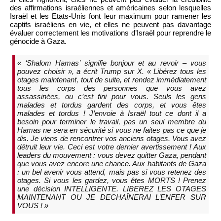
des affirmations israéliennes et américaines selon lesquelles
Israël et les Etats-Unis font leur maximum pour ramener les
captifs israéliens en vie, et elles ne peuvent pas davantage
évaluer correctement les motivations d’Israël pour reprendre le
génocide à Gaza.
« ‘Shalom Hamas’ signifie bonjour et au revoir – vous
pouvez choisir », a écrit Trump sur
X
. « Libérez tous les
otages maintenant, tout de suite, et rendez immédiatement
tous les corps des personnes que vous avez
assassinées, ou c’est fini pour vous. Seuls les gens
malades et tordus gardent des corps, et vous êtes
malades et tordus ! J’envoie à Israël tout ce dont il a
besoin pour terminer le travail, pas un seul membre du
Hamas ne sera en sécurité si vous ne faites pas ce que je
dis. Je viens de rencontrer vos anciens otages. Vous avez
détruit leur vie. Ceci est votre dernier avertissement ! Aux
leaders du mouvement : vous devez quitter Gaza, pendant
que vous avez encore une chance. Aux habitants de Gaza
: un bel avenir vous attend, mais pas si vous retenez des
otages. Si vous les gardez, vous êtes MORTS ! Prenez
une décision INTELLIGENTE. LIBEREZ LES OTAGES
MAINTENANT OU JE DECHAÎNERAI L’ENFER SUR
VOUS ! »