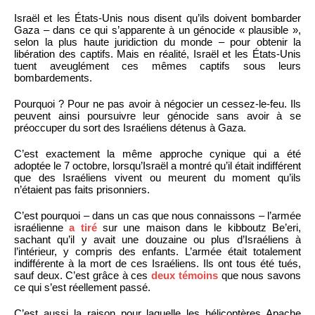
Israël et les États-Unis nous disent qu’ils doivent bombarder
Gaza – dans ce qui s’apparente à un génocide « plausible »,
selon la plus haute juridiction du monde – pour obtenir la
libération des captifs. Mais en réalité, Israël et les États-Unis
tuent aveuglément ces mêmes captifs sous leurs
bombardements.
Pourquoi ? Pour ne pas avoir à négocier un cessez-le-feu. Ils
peuvent ainsi poursuivre leur génocide sans avoir à se
préoccuper du sort des Israéliens détenus à Gaza.
C’est exactement la même approche cynique qui a été
adoptée le 7 octobre, lorsqu’Israël a montré qu’il était indifférent
que des Israéliens vivent ou meurent du moment qu’ils
n’étaient pas faits prisonniers.
C’est pourquoi – dans un cas que nous connaissons – l’armée
israélienne
a tiré
sur une maison dans le kibboutz Be’eri,
sachant qu’il y avait une douzaine ou plus d’Israéliens à
l’intérieur, y compris des enfants. L’armée était totalement
indifférente à la mort de ces Israéliens. Ils ont tous été tués,
sauf deux. C’est grâce à ces
deux témoins
que nous savons
ce qui s’est réellement passé.
C’est aussi la raison pour laquelle les hélicoptères Apache