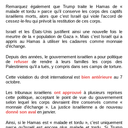
Remarquez également que Trump traite le Hamas de «
malade et tordu » parce qu’il conserve les corps des captifs
israéliens morts, alors que c’est Israël qui viole l’accord de
cessez-le-feu qui prévoit la restitution de ces corps.
Israël et les États-Unis justifient ainsi une nouvelle fois le
meurtre de la « population de Gaza ». Mais c’est Israël qui a
appris au Hamas à utiliser les cadavres comme monnaie
d’échange.
Depuis des années, le gouvernement israélien a pour politique
de
refuser
de rendre à leurs familles les corps des
Palestiniens qu’il a tués, y compris dans ses camps de torture.
Cette violation du droit international est
bien antérieure
au 7
octobre.
Les tribunaux israéliens
ont approuvé
à plusieurs reprises
cette politique, acceptant le point de vue du gouvernement
selon lequel les corps devraient être conservés comme «
monnaie d’échange ». La justice israélienne a de nouveau
donné son aval
en janvier.
Ainsi, si le Hamas est « malade et tordu », c’est uniquement
parce qu’Israël est encore plus malade et tordu. Si Trump