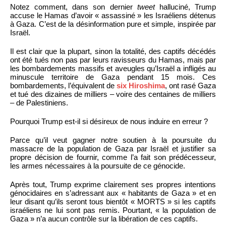
Notez comment, dans son dernier
tweet
halluciné, Trump
accuse le Hamas d’avoir « assassiné » les Israéliens détenus
à Gaza. C’est de la désinformation pure et simple, inspirée par
Israël.
Il est clair que la plupart, sinon la totalité, des captifs décédés
ont été tués non pas par leurs ravisseurs du Hamas, mais par
les bombardements massifs et aveugles qu’Israël a infligés au
minuscule territoire de Gaza pendant 15 mois. Ces
bombardements, l’équivalent de
six Hiroshima
, ont rasé Gaza
et tué des dizaines de milliers – voire des centaines de milliers
– de Palestiniens.
Pourquoi Trump est-il si désireux de nous induire en erreur ?
Parce qu’il veut gagner notre soutien à la poursuite du
massacre de la population de Gaza par Israël et justifier sa
propre décision de fournir, comme l’a fait son prédécesseur,
les armes nécessaires à la poursuite de ce génocide.
Après tout, Trump exprime clairement ses propres intentions
génocidaires en s’adressant aux « habitants de Gaza » et en
leur disant qu’ils seront tous bientôt « MORTS » si les captifs
israéliens ne lui sont pas remis. Pourtant, « la population de
Gaza » n’a aucun contrôle sur la libération de ces captifs.