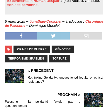
Experiments in Human Despair
» (Zed Books). Consultez
son site personnel.
6 mars 2025 –
Jonathan-Cook.net
– Traduction :
Chronique
de Palestine
– Dominique Muselet
CRIMES DE GUERRE
GÉNOCIDE
TERRORISME ISRAÉLIEN
TORTURE
PRÉCÉDENT
Rethinking Solidarity: unquestioned loyalty or ethical
resistance?
PROCHAIN
Palestine : la solidarité n’exclut pas le
questionnement