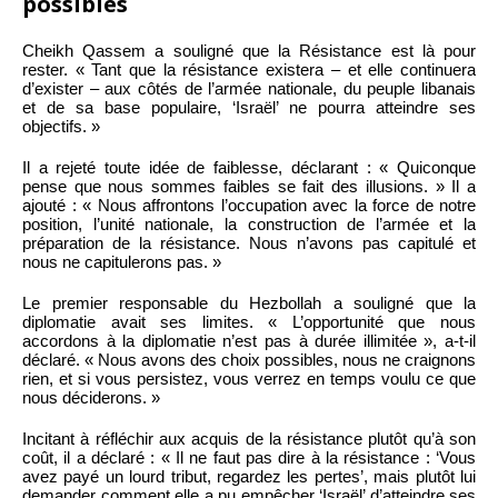
possibles
Cheikh Qassem a souligné que la Résistance est là pour
rester. « Tant que la résistance existera – et elle continuera
d’exister – aux côtés de l’armée nationale, du peuple libanais
et de sa base populaire, ‘Israël’ ne pourra atteindre ses
objectifs. »
Il a rejeté toute idée de faiblesse, déclarant : « Quiconque
pense que nous sommes faibles se fait des illusions. » Il a
ajouté : « Nous affrontons l’occupation avec la force de notre
position, l’unité nationale, la construction de l’armée et la
préparation de la résistance. Nous n’avons pas capitulé et
nous ne capitulerons pas. »
Le premier responsable du Hezbollah a souligné que la
diplomatie avait ses limites. « L’opportunité que nous
accordons à la diplomatie n’est pas à durée illimitée », a-t-il
déclaré. « Nous avons des choix possibles, nous ne craignons
rien, et si vous persistez, vous verrez en temps voulu ce que
nous déciderons. »
Incitant à réfléchir aux acquis de la résistance plutôt qu’à son
coût, il a déclaré : « Il ne faut pas dire à la résistance : ‘Vous
avez payé un lourd tribut, regardez les pertes’, mais plutôt lui
demander comment elle a pu empêcher ‘Israël’ d’atteindre ses