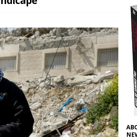
andicapé
2026 ]
éliens bombardent des entrepôts de médicaments, aggravant ainsi la
déjà dramatique
[ 7 août 2026 ]
AB
NE