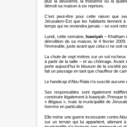
plus la deuxième, la troisième ou la quatr
démoli sa maison à six reprises.
C’est peut-être pour cette raison que se
Jérusalem-Est que les habitants tiennent à
temps qui ne reviendra jamais – se sont retr
Lundi, cette semaine,
Isawiyah
– Khatham Ab
démolition de sa maison, le 4 février 2009. A
l’immeuble, juste avant que celui-ci ne soit r
La chute de sept mètres sur un sol rocheux 
à partir de la taille – et au chômage. Avant 
porte aujourd’hui le blouson de la société po
fait un passage en tant que chauffeur de cam
Le handicap d’Abu Riala n’a suscité aucune 
Ses responsables sont également indiffér
construire légalement à Isawiyah. Presque to
« illégaux », mais la municipalité de Jérus
homme en particulier.
Elle mène une guerre incessante contre Abu 
sur un terrain qui lui appartient, attenan
municipalité n’a toujours pas approuvé un pl