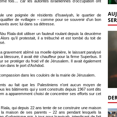
ième fois… car les autorités israéliennes d’occupation ont
AUJ
ule une poignée de résidents d’Isawiyah, le quartier de
SER
 qualifier de «village» – comme pour se souvenir d’un bon
ouvés avec lui dans sa détresse.
u Riala doit utiliser un fauteuil roulant depuis la deuxième
lors qu’il protestait, il a trébuché et est tombé du toit de
asé.
a gravement abîmé sa moelle épinière, le laissant paralysé
sa blessure, il avait été chauffeur pour la firme Superbus. Il
ur se protéger du froid vif de Jérusalem. Il avait également
ion dans le port d’Ashdod.
compassion dans les couloirs de la mairie de Jérusalem.
ents au fait que les Palestiniens n’ont aucun moyen de
us les bâtiments qui y sont construits depuis 1967 sont dits
alem a apparemment choisi de concentrer ses efforts sur cet
DER
Riala, qui depuis 22 ans tente de se construire une maison
t à la maison de ses parents – 22 ans pendant lesquels la
an d’urbanisme mis à jour pour Isawiyah, interdisant de fait