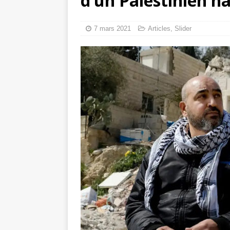
d’un Palestinien h
tueries
[ 4 août 
Gaza : les Isra
7 mars 2021
Articles
,
Slider
crise sanitaire 