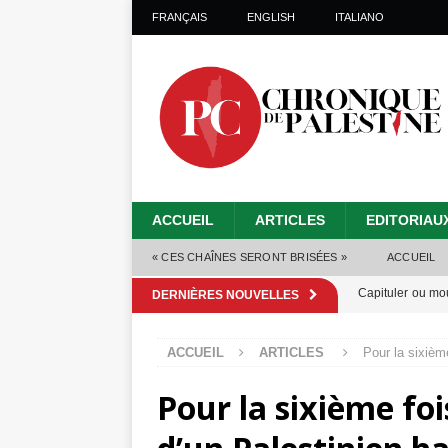
FRANÇAIS
ENGLISH
ITALIANO
ACCUEIL
ARTICLES
EDITORIAU
« CES CHAÎNES SERONT BRISÉES »
ACCUEIL
Capituler ou mo
DERNIÈRES NOUVELLES
6 août 2026 ]
ACCUEIL
ARTICLES
Pour la sixièm
Mille jours de gé
Pour la sixième foi
Les Israéliens 
Alors que Trump