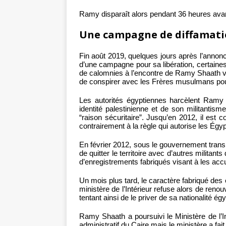
Ramy disparaît alors pendant 36 heures avant
Une campagne de diffamat
Fin août 2019, quelques jours après l’annonc
d’une campagne pour sa libération, certain
de calomnies à l’encontre de Ramy Shaath vis
de conspirer avec les Frères musulmans pou
Les autorités égyptiennes harcèlent Ram
identité palestinienne et de son militantisme 
“raison sécuritaire”. Jusqu’en 2012, il est 
contrairement à la règle qui autorise les Égy
En février 2012, sous le gouvernement transi
de quitter le territoire avec d’autres militant
d’enregistrements fabriqués visant à les accu
Un mois plus tard, le caractère fabriqué des 
ministère de l’Intérieur refuse alors de ren
tentant ainsi de le priver de sa nationalité ég
Ramy Shaath a poursuivi le Ministère de l’I
administratif du Caire mais le ministère a fait