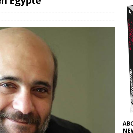
en Égypte
effacent les preuves du génocide à Gaza
[ 4 août 2026 ]
j’ai faite à Ismail al-Ghoul
[ 8 août 2026 ]
AB
NE