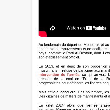
Au lendemain du départ de Moubarak et au c
ensemble de mouvements et de coalitions qui
pays, comme le Parti Al-Destour, dont il exe
son établissement officiel.
En 2013, et en dépit de son opposition 
musulmans, il refuse de participer aux manif
intervention de l’armée
, ce qui arrivera l
création de la coalition “Front de la Ré
progressistes pour défendre les libertés acq
Mais celle-ci échouera. Dès novembre, les m
Des dizaines de milliers de manifestants et d
En juillet 2014, alors que l’armée israé
semaines, Ramy organise un convoi humanit