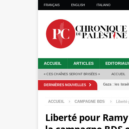
FRANÇAIS
ENGLISH
ITALIANO
ACCUEIL
ARTICLES
EDITORIAU
« CES CHAÎNES SERONT BRISÉES »
ACCUEIL
Gaza : les Isra
DERNIÈRES NOUVELLES
crise sanitaire 
ACCUEIL
CAMPAGNE BDS
Liberté
Capituler ou mo
Liberté pour Ramy
6 août 2026 ]
Mille jours de gé