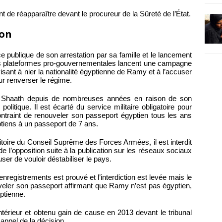
 de réapparaître devant le procureur de la Sûreté de l’État.
ion
e publique de son arrestation par sa famille et le lancement
es plateformes pro-gouvernementales lancent une campagne
ant à nier la nationalité égyptienne de Ramy et à l’accuser
r renverser le régime.
y Shaath depuis de nombreuses années en raison de son
politique. Il est écarté du service militaire obligatoire pour
contraint de renouveler son passeport égyptien tous les ans
ptiens à un passeport de 7 ans.
toire du Conseil Suprême des Forces Armées, il est interdit
s de l’opposition suite à la publication sur les réseaux sociaux
ser de vouloir déstabiliser le pays.
enregistrements est prouvé et l’interdiction est levée mais le
ouveler son passeport affirmant que Ramy n’est pas égyptien,
yptienne.
ntérieur et obtenu gain de cause en 2013 devant le tribunal
 appel de la décision.