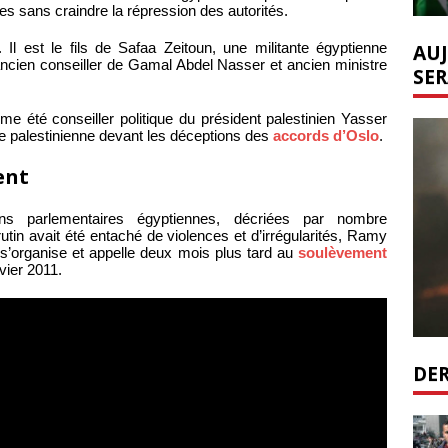
ues sans craindre la répression des autorités.
AUJ
 est le fils de Safaa Zeitoun, une militante égyptienne
 ancien conseiller de Gamal Abdel Nasser et ancien ministre
SER
été conseiller politique du président palestinien Yasser
que palestinienne devant les déceptions des
accords d’Oslo
.
ent
s parlementaires égyptiennes, décriées par nombre
utin avait été entaché de violences et d’irrégularités, Ramy
ui s’organise et appelle deux mois plus tard au
soulèvement
vier 2011.
DER