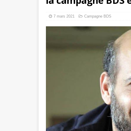
la campagne BDS 
Les Israéliens 
La promesse que 
7 mars 2021
Campagne BDS