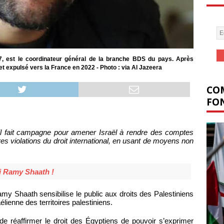
7, est le coordinateur général de la branche BDS du pays. Après
et expulsé vers la France en 2022 - Photo : via Al Jazeera
COM
FON
; il fait campagne pour amener Israël à rendre des comptes
res violations du droit international, en usant de moyens non
i Ramy Shaath !
amy Shaath sensibilise le public aux droits des Palestiniens
lienne des territoires palestiniens.
e réaffirmer le droit des Égyptiens de pouvoir s’exprimer