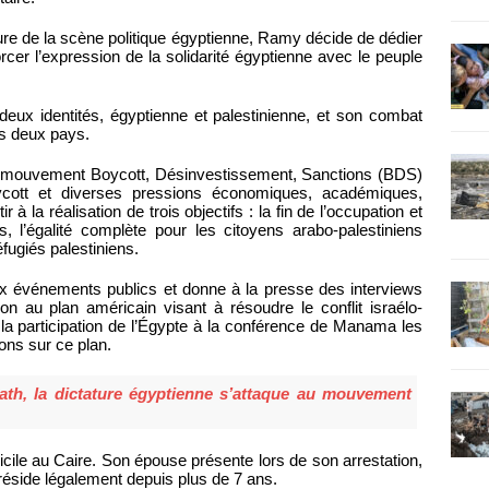
ture de la scène politique égyptienne, Ramy décide de dédier
rcer l’expression de la solidarité égyptienne avec le peuple
 deux identités, égyptienne et palestinienne, et son combat
ses deux pays.
mouvement Boycott, Désinvestissement, Sanctions (BDS)
cott et diverses pressions économiques, académiques,
ir à la réalisation de trois objectifs : la fin de l’occupation et
s, l’égalité complète pour les citoyens arabo-palestiniens
éfugiés palestiniens.
x événements publics et donne à la presse des interviews
on au plan américain visant à résoudre le conflit israélo-
 la participation de l’Égypte à la conférence de Manama les
ons sur ce plan.
th, la dictature égyptienne s’attaque au mouvement
icile au Caire. Son épouse présente lors de son arrestation,
 réside légalement depuis plus de 7 ans.