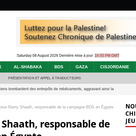
Saturday 08 August 2026
Dernière mise à jour:
1h:55 PM GMT
X
AL-SHABAKA
BDS
GAZA
CISJORDANIE
PRÉSENTATION ET APPEL À TRADUCTEURS
éliens bombardent des entrepôts de médicaments, aggravant ainsi la
déjà dramatique
[ 7 août 2026 ]
NO
 pour Ramy Shaath, responsable de la campagne BDS en Égypte
urir : le « processus de paix » à Gaza et la propagande occidentale
[
CHI
JEU
 Shaath, responsable de
nocide : l’histoire de Gaza au-delà des chiffres
[ 5 août 2026 ]