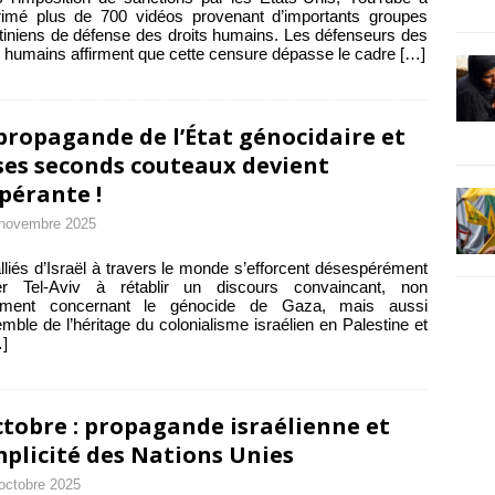
rimé plus de 700 vidéos provenant d’importants groupes
tiniens de défense des droits humains. Les défenseurs des
s humains affirment que cette censure dépasse le cadre
[…]
propagande de l’État génocidaire et
ses seconds couteaux devient
pérante !
 novembre 2025
lliés d’Israël à travers le monde s’efforcent désespérément
der Tel-Aviv à rétablir un discours convaincant, non
ement concernant le génocide de Gaza, mais aussi
emble de l’héritage du colonialisme israélien en Palestine et
]
ctobre : propagande israélienne et
plicité des Nations Unies
octobre 2025