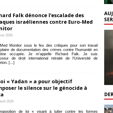
AUJ
hard Falk dénonce l’escalade des
SER
aques israéliennes contre Euro-Med
nitor
juin 2026
Med Monitor sous le feu des critiques pour son travail
laire de documentation des crimes contre l’humanité en
stine occupée. Je m’appelle Richard Falk. Je suis
sseur de droit international retraité de l’Université de
eton.
[…]
loi « Yadan » a pour objectif
mposer le silence sur le génocide à
DER
za
avril 2026
roposition de loi « visant à lutter contre les formes