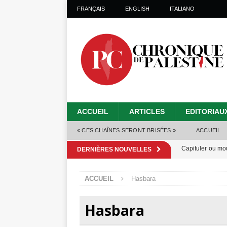
FRANÇAIS
ENGLISH
ITALIANO
ACCUEIL
ARTICLES
EDITORIAU
« CES CHAÎNES SERONT BRISÉES »
ACCUEIL
Capituler ou mo
DERNIÈRES NOUVELLES
6 août 2026 ]
ACCUEIL
Hasbara
Mille jours de gé
Les Israéliens 
Hasbara
Alors que Trump