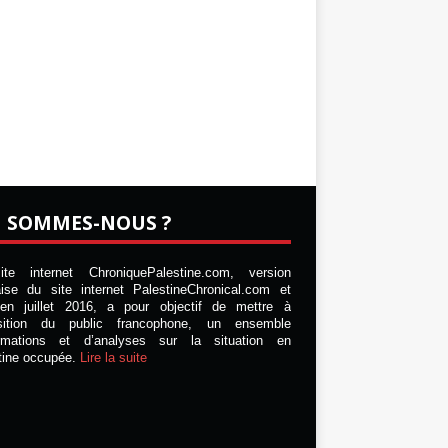
I SOMMES-NOUS ?
te internet ChroniquePalestine.com, version
aise du site internet PalestineChronical.com et
en juillet 2016, a pour objectif de mettre à
osition du public francophone, un ensemble
ormations et d’analyses sur la situation en
tine occupée.
Lire la suite