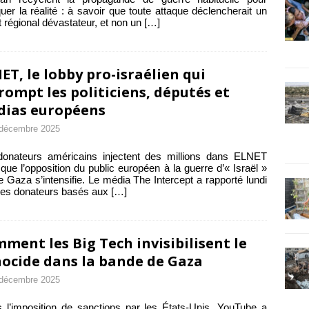
er la réalité : à savoir que toute attaque déclencherait un
it régional dévastateur, et non un
[…]
ET, le lobby pro-israélien qui
rompt les politiciens, députés et
ias européens
 décembre 2025
donateurs américains injectent des millions dans ELNET
 que l’opposition du public européen à la guerre d’« Israël »
e Gaza s’intensifie. Le média The Intercept a rapporté lundi
des donateurs basés aux
[…]
ment les Big Tech invisibilisent le
ocide dans la bande de Gaza
 décembre 2025
 l’imposition de sanctions par les États-Unis, YouTube a