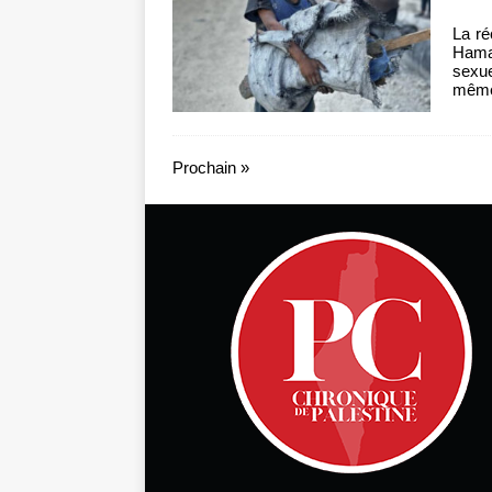
La ré
Hamas
sexue
même.
Prochain »