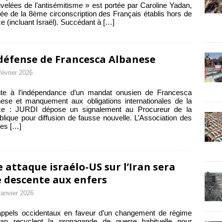
velées de l’antisémitisme » est portée par Caroline Yadan,
ée de la 8ème circonscription des Français établis hors de
e (incluant Israël). Succédant à
[…]
défense de Francesca Albanese
février 2026
inte à l’indépendance d’un mandat onusien de Francesca
ese et manquement aux obligations internationales de la
ce : JURDI dépose un signalement au Procureur de la
lique pour diffusion de fausse nouvelle. L’Association des
tes
[…]
 attaque israélo-US sur l’Iran sera
 descente aux enfers
janvier 2026
appels occidentaux en faveur d’un changement de régime
ran recyclent la propagande de guerre habituelle pour