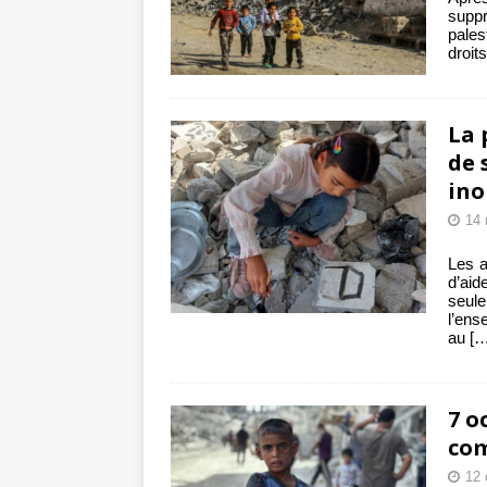
supp
pales
droit
La 
de 
ino
14
Les a
d’ai
seul
l’ens
au
[…
7 o
com
12 