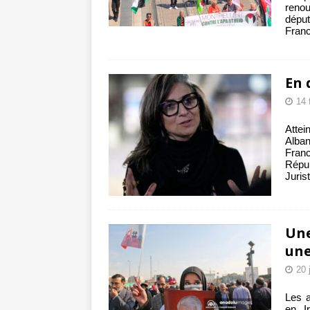
renou
déput
Franc
En 
14 
Atte
Alban
Fran
Répub
Juris
Une
une
20 
Les 
en I