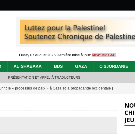
Friday 07 August 2026
Dernière mise à jour:
6h:45 AM GMT
X
AL-SHABAKA
BDS
GAZA
CISJORDANIE
PRÉSENTATION ET APPEL À TRADUCTEURS
urir : le « processus de paix » à Gaza et la propagande occidentale
[
NO
nocide : l’histoire de Gaza au-delà des chiffres
[ 5 août 2026 ]
CHI
JEU
effacent les preuves du génocide à Gaza
[ 4 août 2026 ]
 annonce un « accord de paix » à Gaza, les Israéliens multiplie les