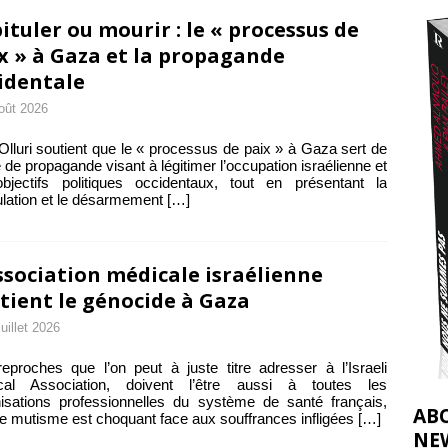
2026 ]
ituler ou mourir : le « processus de
éliens bombardent des entrepôts de médicaments, aggravant ainsi la
x » à Gaza et la propagande
identale
déjà dramatique
[ 7 août 2026 ]
oût 2026
Olluri soutient que le « processus de paix » à Gaza sert de
 de propagande visant à légitimer l’occupation israélienne et
bjectifs politiques occidentaux, tout en présentant la
ulation et le désarmement
[…]
ssociation médicale israélienne
tient le génocide à Gaza
juillet 2026
eproches que l’on peut à juste titre adresser à l’Israeli
cal Association, doivent l’être aussi à toutes les
isations professionnelles du système de santé français,
AB
le mutisme est choquant face aux souffrances infligées
[…]
NE