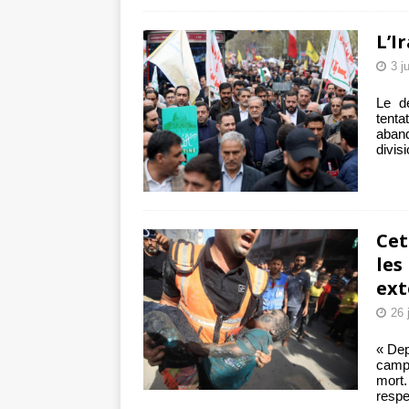
L’I
3 j
Le d
tent
aban
divis
Cet
les
ext
26 
« Dep
camp
mort.
respe