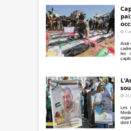
tueries
[ 4 août 
Cap
Gaza : les Isra
pai
occ
crise sanitaire 
6 a
Andi 
cadre
les o
capit
L’A
sou
24 
Les r
Medi
organ
dont 