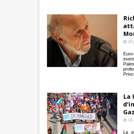
Ric
att
Mo
10 
Euro-
exemp
Pale
profe
Princ
La 
d’i
Ga
10 
La p