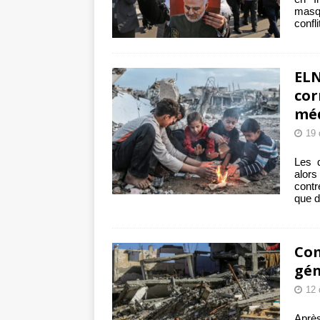
masqu
confl
ELN
cor
méd
19
Les 
alors
contr
que 
Com
gén
12
Après