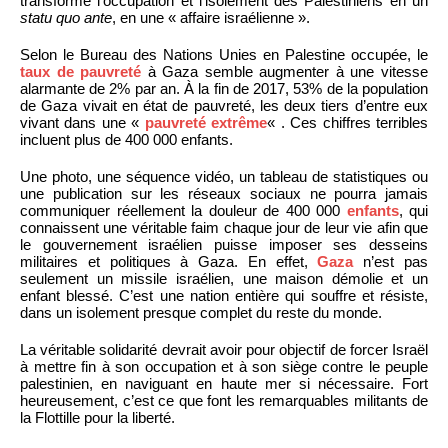
transformé l’occupation et l’isolement des Palestiniens en un
statu quo ante
, en une « affaire israélienne ».
Selon le Bureau des Nations Unies en Palestine occupée, le
taux de pauvreté
à Gaza semble augmenter à une vitesse
alarmante de 2% par an. À la fin de 2017, 53% de la population
de Gaza vivait en état de pauvreté, les deux tiers d’entre eux
vivant dans une «
pauvreté extrême
« . Ces chiffres terribles
incluent plus de 400 000 enfants.
Une photo, une séquence vidéo, un tableau de statistiques ou
une publication sur les réseaux sociaux ne pourra jamais
communiquer réellement la douleur de 400 000
enfants
, qui
connaissent une véritable faim chaque jour de leur vie afin que
le gouvernement israélien puisse imposer ses desseins
militaires et politiques à Gaza. En effet,
Gaza
n’est pas
seulement un missile israélien, une maison démolie et un
enfant blessé. C’est une nation entière qui souffre et résiste,
dans un isolement presque complet du reste du monde.
La véritable solidarité devrait avoir pour objectif de forcer Israël
à mettre fin à son occupation et à son siège contre le peuple
palestinien, en naviguant en haute mer si nécessaire. Fort
heureusement, c’est ce que font les remarquables militants de
la Flottille pour la liberté.