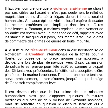
Il faut bien comprendre que la
violence israélienne
ne choisit
pas ses cibles au hasard et n’est pas seulement le reflet du
mépris bien connu d’Israël à l’égard du droit international et
humanitaire. À chaque épisode violent, Israël espère dissuader
les acteurs extérieurs de s’impliquer dans les « affaires
israéliennes ». Pourtant, à maintes reprises, le mouvement de
solidarité est revenu avec un message de défi, rappelant avec
insistance le fait qu’aucun pays, pas même Israël, n’a le droit
de commettre des crimes de guerre en toute impunité.
À la suite d’une
récente réunion
dans la ville néerlandaise de
Rotterdam, la
Coalition
internationale de la flottille pour la
liberté, composée de nombreux groupes internationaux, a
décidé, une fois de plus, de naviguer vers Gaza. La mission
de solidarité est prévue pour l’été 2020 et, comme la plupart
des 35 tentatives précédentes, la flottille est susceptible d’être
piratée par la marine israélienne. Pourtant, une autre tentative
suivra probablement, et bien d’autres, jusqu’à ce que le siège
de Gaza soit complètement levé.
Il est devenu clair que le but ultime de ces missions
humanitaires n’est pas d’apporter quelques fournitures
médicales aux près de deux millions de Gazaouis assiégés,
mais de remettre en question le discours israélien qui a