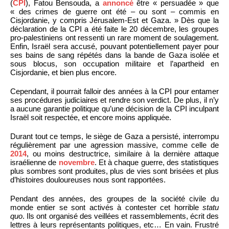
(
CPI
), Fatou Bensouda, a
annoncé
être « persuadée » que
« des crimes de guerre ont été – ou sont – commis en
Cisjordanie, y compris Jérusalem-Est et Gaza. » Dès que la
déclaration de la CPI a été faite le 20 décembre, les groupes
pro-palestiniens ont ressenti un rare moment de soulagement.
Enfin, Israël sera accusé, pouvant potentiellement payer pour
ses bains de sang répétés dans la bande de Gaza isolée et
sous blocus, son occupation militaire et l’apartheid en
Cisjordanie, et bien plus encore.
Cependant, il pourrait falloir des années à la CPI pour entamer
ses procédures judiciaires et rendre son verdict. De plus, il n’y
a aucune garantie politique qu’une décision de la CPI inculpant
Israël soit respectée, et encore moins appliquée.
Durant tout ce temps, le siège de Gaza a persisté, interrompu
régulièrement par une agression massive, comme celle de
2014
, ou moins destructrice, similaire à la dernière attaque
israélienne de
novembre
. Et à chaque guerre, des statistiques
plus sombres sont produites, plus de vies sont brisées et plus
d’histoires douloureuses nous sont rapportées.
Pendant des années, des groupes de la société civile du
monde entier se sont activés à contester cet horrible
statu
quo
. Ils ont organisé des veillées et rassemblements, écrit des
lettres à leurs représentants politiques, etc… En vain. Frustré