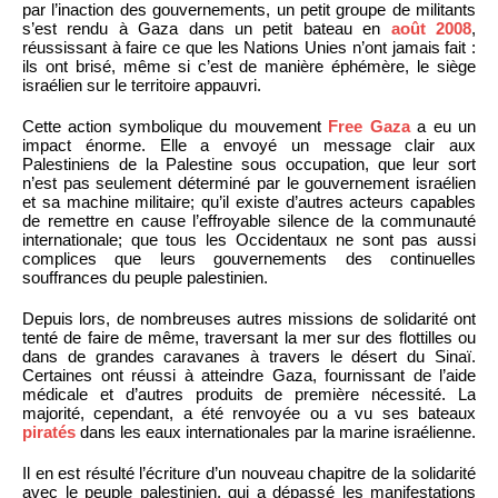
par l’inaction des gouvernements, un petit groupe de militants
s’est rendu à Gaza dans un petit bateau en
août 2008
,
réussissant à faire ce que les Nations Unies n’ont jamais fait :
ils ont brisé, même si c’est de manière éphémère, le siège
israélien sur le territoire appauvri.
Cette action symbolique du mouvement
Free Gaza
a eu un
impact énorme. Elle a envoyé un message clair aux
Palestiniens de la Palestine sous occupation, que leur sort
n’est pas seulement déterminé par le gouvernement israélien
et sa machine militaire; qu’il existe d’autres acteurs capables
de remettre en cause l’effroyable silence de la communauté
internationale; que tous les Occidentaux ne sont pas aussi
complices que leurs gouvernements des continuelles
souffrances du peuple palestinien.
Depuis lors, de nombreuses autres missions de solidarité ont
tenté de faire de même, traversant la mer sur des flottilles ou
dans de grandes caravanes à travers le désert du Sinaï.
Certaines ont réussi à atteindre Gaza, fournissant de l’aide
médicale et d’autres produits de première nécessité. La
majorité, cependant, a été renvoyée ou a vu ses bateaux
piratés
dans les eaux internationales par la marine israélienne.
Il en est résulté l’écriture d’un nouveau chapitre de la solidarité
avec le peuple palestinien, qui a dépassé les manifestations