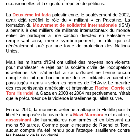
occasionnelles et la signature répétée de pétitions.
La
Deuxième Intifada
palestinienne, le soulèvement de 2002,
avait déjà redéfini le rôle du « militant » en Palestine. La
formation du
Mouvement de solidarité internationale
(ISM)
a permis à des milliers de militants internationaux du monde
entier de participer à une «action directe» en Palestine –
remplissant ainsi, même symboliquement, un rôle qui est
généralement joué par une force de protection des Nations
Unies.
Mais les militants d’ISM ont utilisé des moyens non violents
pour manifester le rejet par la société civile de l’occupation
israélienne. On s’attendait à ce qu’Israël ne tienne aucun
compte du fait que bon nombre de ces militants venaient de
pays jugés « amis » selon les normes de Tel Aviv. Le meurtre
des ressortissants américain et britannique
Rachel Corrie
et
Tom Hurndall
à Gaza en 2003 et 2004 respectivement, n’était
que le précurseur de la violence israélienne qui allait suivre.
En mai 2010, la marine israélienne a attaqué la Flottille pour la
liberté composée du navire turc «
Mavi Marmara
» et d’autres,
assassinant
dix humanitaires non armés et en blessant au
moins 50 autres. Comme pour le meurtre de Rachel et Tom,
aucun compte n’a été rendu pour l’attaque israélienne contre
les bateaux de la solidarité.