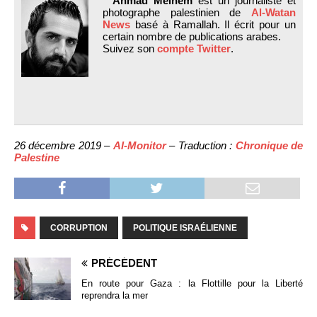
*
Ahmad Melhem
est un journaliste et
photographe palestinien de
Al-Watan
News
basé à Ramallah. Il écrit pour un
certain nombre de publications arabes.
Suivez son
compte Twitter
.
26 décembre 2019 –
Al-Monitor
– Traduction :
Chronique de
Palestine
CORRUPTION
POLITIQUE ISRAÉLIENNE
PRÉCÉDENT
En route pour Gaza : la Flottille pour la Liberté
reprendra la mer