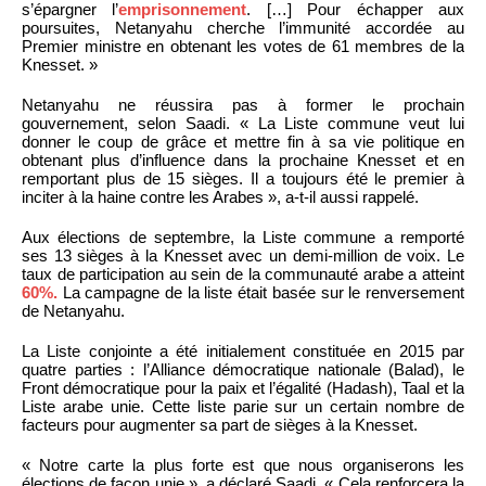
s’épargner l’
emprisonnement
. […] Pour échapper aux
poursuites, Netanyahu cherche l’immunité accordée au
Premier ministre en obtenant les votes de 61 membres de la
Knesset. »
Netanyahu ne réussira pas à former le prochain
gouvernement, selon Saadi. « La Liste commune veut lui
donner le coup de grâce et mettre fin à sa vie politique en
obtenant plus d’influence dans la prochaine Knesset et en
remportant plus de 15 sièges. Il a toujours été le premier à
inciter à la haine contre les Arabes », a-t-il aussi rappelé.
Aux élections de septembre, la Liste commune a remporté
ses 13 sièges à la Knesset avec un demi-million de voix. Le
taux de participation au sein de la communauté arabe a atteint
60%.
La campagne de la liste était basée sur le renversement
de Netanyahu.
La Liste conjointe a été initialement constituée en 2015 par
quatre parties : l’Alliance démocratique nationale (Balad), le
Front démocratique pour la paix et l’égalité (Hadash), Taal et la
Liste arabe unie. Cette liste parie sur un certain nombre de
facteurs pour augmenter sa part de sièges à la Knesset.
« Notre carte la plus forte est que nous organiserons les
élections de façon unie », a déclaré Saadi. « Cela renforcera la