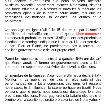
a-t-il déclaré. «C’est ainsi que nous pouvons atteindre
plusieurs objectifs, notamment évincer Netanyahu, devenir
une force influente à la Knesset et travailler à résoudre les
problèmes épineux de la communauté arabe, tels que les
démolitions de maisons, la violence, les crimes et la
pauvreté.»
Un sondage en ligne réalisé le 15 décembre par la société
israélienne de radiodiffusion a montré que la
Liste commune
conserverait probablement ses 13 sièges lors des prochaines
élections. Le sondage indique que le parti du Likud et son rival,
le parti Bleu et Blanc, ne parviendront pas à former une
coalition gouvernementale de leur propre chef.
Parmi les répondants du centre à la gauche, 54% ont déclaré
que Gantz aurait dû former un gouvernement avec la Liste
commune en septembre pour éviter de nouvelles élections.
Un membre de la Knesset, Aida Touma-Sliman, a déclaré à Al-
Monitor: « Le public est de plus en plus satisfait des
performances de la Liste commune. Les gens ont ressenti
notre capacité à influencer la scène politique en Israël. Nous
pensons que le public nous soutiendra davantage lors des
prochaines élections. Nous gagnerons la bataille électorale et
éliminerons la coalition de droite pro-coloniale de Netanyahu. »