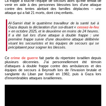
La frappe a touché l’équipe de secours alors qu’elle tentait de
venir en aide à des personnes blessées lors d’une attaque
contre des tentes abritant des familles déplacées – une
attaque qui a fait 21 morts, dont cinq enfants.
Al-Samiri était le quatrième travailleur de la santé tué à
Gaza depuis la déclaration d’un soi-disant «
cessez-le-feu
» en octobre 2025, et le deuxième en moins de 24 heures.
Il a été tué lors d’une attaque à double frappe : une
première frappe suivie d’une deuxième attaque délibérée
visant les secouristes et les équipes de secours qui se
précipitaient pour soigner les blessés.
Ce
crime de guerre
fait partie du répertoire israélien depuis
plusieurs décennies. J’ai personnellement été témoin
d’attaques à double frappe contre des ambulances et des
équipes de secours à Beyrouth lors de l’invasion brutale et
sanglante du Liban par Israël en 1982, puis à Gaza lors
d’innombrables attaques israéliennes.