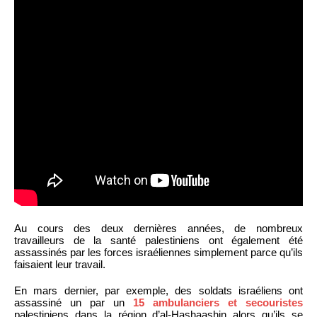
Au cours des deux dernières années, de nombreux
travailleurs de la santé palestiniens ont également été
assassinés par les forces israéliennes simplement parce qu’ils
faisaient leur travail.
En mars dernier, par exemple, des soldats israéliens ont
assassiné un par un
15 ambulanciers et secouristes
palestiniens dans la région d’al-Hashaashin alors qu’ils se