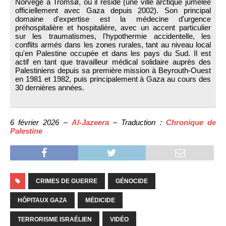
Norvège à Tromsø, où il réside (une ville arctique jumelée
officiellement avec Gaza depuis 2002). Son principal
domaine d'expertise est la médecine d'urgence
préhospitalière et hospitalière, avec un accent particulier
sur les traumatismes, l'hypothermie accidentelle, les
conflits armés dans les zones rurales, tant au niveau local
qu'en Palestine occupée et dans les pays du Sud. Il est
actif en tant que travailleur médical solidaire auprès des
Palestiniens depuis sa première mission à Beyrouth-Ouest
en 1981 et 1982, puis principalement à Gaza au cours des
30 dernières années.
6 février 2026 –
Al-Jazeera
– Traduction :
Chronique de
Palestine
CRIMES DE GUERRE
GÉNOCIDE
HÔPITAUX GAZA
MÉDICIDE
TERRORISME ISRAÉLIEN
VIDÉO