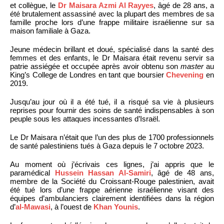
et collègue, le
Dr Maisara Azmi Al Rayyes
, âgé de 28 ans, a
été brutalement assassiné avec la plupart des membres de sa
famille proche lors d’une frappe militaire israélienne sur sa
maison familiale à Gaza.
Jeune médecin brillant et doué, spécialisé dans la santé des
femmes et des enfants, le Dr Maisara était revenu servir sa
patrie assiégée et occupée après avoir obtenu son
master
au
King’s College de Londres en tant que boursier
Chevening
en
2019.
Jusqu’au jour où il a été tué, il a risqué sa vie à plusieurs
reprises pour fournir des soins de santé indispensables à son
peuple sous les attaques incessantes d’Israël.
Le Dr Maisara n’était que l’un des plus de 1700 professionnels
de santé palestiniens tués à Gaza depuis le 7 octobre 2023.
Au moment où j’écrivais ces lignes, j’ai appris que le
paramédical
Hussein Hassan Al-Samiri
, âgé de 48 ans,
membre de la Société du Croissant-Rouge palestinien, avait
été tué lors d’une frappe aérienne israélienne visant des
équipes d’ambulanciers clairement identifiées dans la région
d’
al-Mawasi
, à l’ouest de
Khan Younis
.