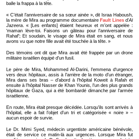
balle la frappa à la tête.
« C’était l’anniversaire de sa sœur ainée », dit Israa Haboush,
la mère de Mira au programme documentaire
Fault Lines
d’
Al
Jazeera
. « [Les enfants] étaient heureux et m’ont appelée :
‘maman lève-toi. Faisons un gâteau pour l’anniversaire de
Rahaf’; Et soudain, le visage de Mira était en sang, et nous
avons vu que notre fille avait été touchée à la tête. »
Des témoins ont dit que Mira avait été frappée par un drone
militaire israélien équipé d’un fusil.
Le père de Mira, Mohammed Al-Darini, l’emmena d‘urgence
vers deux hôpitaux, assis à l’arrière de la moto d’un étranger,
Mira dans ses bras – d’abord à l’hôpital Koweit à Rafah et
ensuite à l’hôpital Nasser de Khan Younis, l’un des plus grands
hôpitaux de Gaza, qui a été bombardé dimanche par l’armée
israélienne.
En route, Mira était presque décédée. Lorsqu’ils sont arrivés à
l’hôpital, elle a fait l’objet d’un tri et catégorisée « noire » –
aucun espoir de survie.
Le Dr. Mimi Syed, médecin urgentiste américaine bénévole,
était de service ce matin-là aux urgences. Lorsque Mira fut