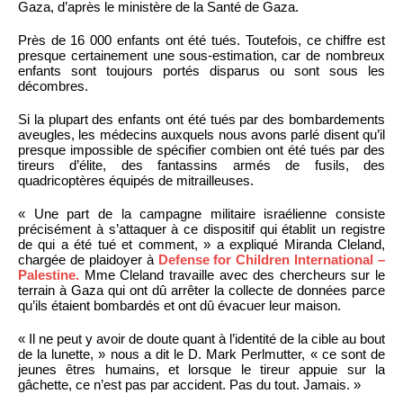
Gaza, d’après le ministère de la Santé de Gaza.
Près de 16 000 enfants ont été tués. Toutefois, ce chiffre est
presque certainement une sous-estimation, car de nombreux
enfants sont toujours portés disparus ou sont sous les
décombres.
Si la plupart des enfants ont été tués par des bombardements
aveugles, les médecins auxquels nous avons parlé disent qu’il
presque impossible de spécifier combien ont été tués par des
tireurs d’élite, des fantassins armés de fusils, des
quadricoptères équipés de mitrailleuses.
« Une part de la campagne militaire israélienne consiste
précisément à s’attaquer à ce dispositif qui établit un registre
de qui a été tué et comment, » a expliqué Miranda Cleland,
chargée de plaidoyer à
Defense for Children International –
Palestine.
Mme Cleland travaille avec des chercheurs sur le
terrain à Gaza qui ont dû arrêter la collecte de données parce
qu’ils étaient bombardés et ont dû évacuer leur maison.
« Il ne peut y avoir de doute quant à l’identité de la cible au bout
de la lunette, » nous a dit le D. Mark Perlmutter, « ce sont de
jeunes êtres humains, et lorsque le tireur appuie sur la
gâchette, ce n’est pas par accident. Pas du tout. Jamais. »