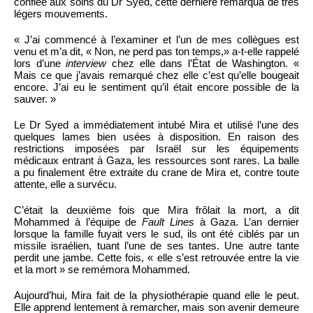
confiée aux soins du Dr Syed, cette dernière remarqua de très
légers mouvements.
« J’ai commencé à l’examiner et l’un de mes collègues est
venu et m’a dit, « Non, ne perd pas ton temps,» a-t-elle rappelé
lors d’une
interview
chez elle dans l’État de Washington. «
Mais ce que j’avais remarqué chez elle c’est qu’elle bougeait
encore. J’ai eu le sentiment qu’il était encore possible de la
sauver. »
Le Dr Syed a immédiatement intubé Mira et utilisé l’une des
quelques lames bien usées à disposition. En raison des
restrictions imposées par Israël sur les équipements
médicaux entrant à Gaza, les ressources sont rares. La balle
a pu finalement être extraite du crane de Mira et, contre toute
attente, elle a survécu.
C’était la deuxième fois que Mira frôlait la mort, a dit
Mohammed à l’équipe de
Fault Lines
à Gaza. L’an dernier
lorsque la famille fuyait vers le sud, ils ont été ciblés par un
missile israélien, tuant l’une de ses tantes. Une autre tante
perdit une jambe. Cette fois, « elle s’est retrouvée entre la vie
et la mort » se remémora Mohammed.
Aujourd’hui, Mira fait de la physiothérapie quand elle le peut.
Elle apprend lentement à remarcher, mais son avenir demeure