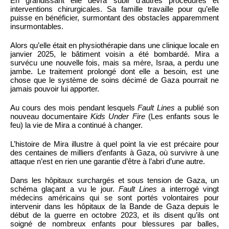
En grandissant elle devra subir d’autres procédures et
interventions chirurgicales. Sa famille travaille pour qu’elle
puisse en bénéficier, surmontant des obstacles apparemment
insurmontables.
Alors qu’elle était en physiothérapie dans une clinique locale en
janvier 2025, le bâtiment voisin a été bombardé. Mira a
survécu une nouvelle fois, mais sa mère, Israa, a perdu une
jambe. Le traitement prolongé dont elle a besoin, est une
chose que le système de soins décimé de Gaza pourrait ne
jamais pouvoir lui apporter.
Au cours des mois pendant lesquels
Fault Lines
a publié son
nouveau documentaire
Kids Under Fire
(Les enfants sous le
feu) la vie de Mira a continué à changer.
L’histoire de Mira illustre à quel point la vie est précaire pour
des centaines de milliers d’enfants à Gaza, où survivre à une
attaque n’est en rien une garantie d’être à l’abri d’une autre.
Dans les hôpitaux surchargés et sous tension de Gaza, un
schéma glaçant a vu le jour.
Fault Lines
a interrogé vingt
médecins américains qui se sont portés volontaires pour
intervenir dans les hôpitaux de la Bande de Gaza depuis le
début de la guerre en octobre 2023, et ils disent qu’ils ont
soigné de nombreux enfants pour blessures par balles,