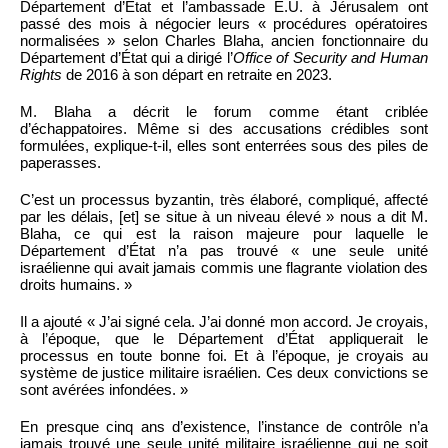
Département d’État et l’ambassade E.U. à Jérusalem ont
passé des mois à négocier leurs « procédures opératoires
normalisées » selon Charles Blaha, ancien fonctionnaire du
Département d’État qui a dirigé l’
Office of Security and Human
Rights
de 2016 à son départ en retraite en 2023.
M. Blaha a décrit le forum comme étant criblée
d’échappatoires. Même si des accusations crédibles sont
formulées, explique-t-il, elles sont enterrées sous des piles de
paperasses.
C’est un processus byzantin, très élaboré, compliqué, affecté
par les délais, [et] se situe à un niveau élevé » nous a dit M.
Blaha, ce qui est la raison majeure pour laquelle le
Département d’État n’a pas trouvé « une seule unité
israélienne qui avait jamais commis une flagrante violation des
droits humains. »
Il a ajouté « J’ai signé cela. J’ai donné mon accord. Je croyais,
à l’époque, que le Département d’État appliquerait le
processus en toute bonne foi. Et à l’époque, je croyais au
système de justice militaire israélien. Ces deux convictions se
sont avérées infondées. »
En presque cinq ans d’existence, l’instance de contrôle n’a
jamais trouvé une seule unité militaire israélienne qui ne soit