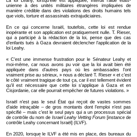
La loi Leahy, lorsqu’elle est appliquée, interdit l’aide états-
unienne à des unités militaires étrangères impliquées de
manière crédible dans des violations des droits humains tels
que viols, torture et assassinats extrajudiciaires.
En ce qui concerne Israël, toutefois, cette loi est rendue
inopérante et son application est pratiquement nulle. T. Rieser,
qui a participé à la rédaction de la loi, pense que des cas
d’enfants tués à Gaza devraient déclencher l’application de la
loi Leahy.
« C’est une immense frustration pour le Sénateur Leahy et
moi-même, car nous avons pu voir que la loi avait bien été
appliquée dans d’autres pays où les ambassades l’ont
vraiment prise au sérieux, » nous a déclaré T. Rieser « et c’est
le côté vraiment tragique de tout ça, car il est tellement évident
qu’il est nécessaire que cette loi s’applique à Gaza et en
Cisjordanie, car elle pourrait empêcher de futures violations. »
Israël n’est pas le seul État qui reçoit de vastes sommes
d’aide intraçable – de gros montants dont l’emploi n’est pas
spécifié – mais c’est le seul pays qui a un processus spécial
de contrôle du nom de
Israel Leahy Vetting Forum
[instance de
contrôle Leahy concernant Israël] (ILVF).
En 2020, lorsque le ILVF a été mis en place, des bureaux du