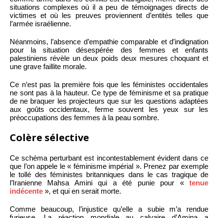
situations complexes où il a peu de témoignages directs de
victimes et où les preuves proviennent d’entités telles que
l’armée israélienne.
Néanmoins, l’absence d’empathie comparable et d’indignation
pour la situation désespérée des femmes et enfants
palestiniens révèle un deux poids deux mesures choquant et
une grave faillite morale.
Ce n’est pas la première fois que les féministes occidentales
ne sont pas à la hauteur. Ce type de féminisme et sa pratique
de ne braquer les projecteurs que sur les questions adaptées
aux goûts occidentaux, ferme souvent les yeux sur les
préoccupations des femmes à la peau sombre.
Colère sélective
Ce schéma perturbant est incontestablement évident dans ce
que l’on appele le « féminisme impérial ». Prenez par exemple
le tollé des féministes britanniques dans le cas tragique de
l’Iranienne Mahsa Amini qui a été punie pour «
tenue
indécente
», et qui en serait morte.
Comme beaucoup, l’injustice qu’elle a subie m’a rendue
furieuse. La réaction mondiale au calvaire d’Amina a