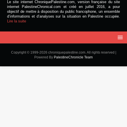
Le site internet ChroniquePalestine.com, version française du site
internet PalestineChronical.com et créé en juillet 2016, a pour
objectif de mettre à disposition du public francophone, un ensemble
d’informations et d’analyses sur la situation en Palestine occupée.
Lire la suite
Copyright © 1999-2026 chroniquepalestine.com. All rights reserved |
Powered By
PalestineChronicle Team