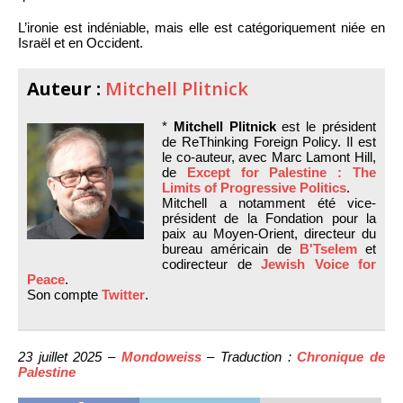
L’ironie est indéniable, mais elle est catégoriquement niée en
Israël et en Occident.
Auteur :
Mitchell Plitnick
*
Mitchell Plitnick
est le président
de ReThinking Foreign Policy. Il est
le co-auteur, avec Marc Lamont Hill,
de
Except for Palestine : The
Limits of Progressive Politics
.
Mitchell a notamment été vice-
président de la Fondation pour la
paix au Moyen-Orient, directeur du
bureau américain de
B'Tselem
et
codirecteur de
Jewish Voice for
Peace
.
Son compte
Twitter
.
23 juillet 2025 –
Mondoweiss
– Traduction :
Chronique de
Palestine