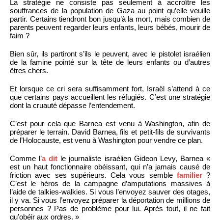
La stratégie ne consiste pas seulement à accroître les
souffrances de la population de Gaza au point qu’elle veuille
partir. Certains tiendront bon jusqu’à la mort, mais combien de
parents peuvent regarder leurs enfants, leurs bébés, mourir de
faim ?
Bien sûr, ils partiront s’ils le peuvent, avec le pistolet israélien
de la famine pointé sur la tête de leurs enfants ou d’autres
êtres chers.
Et lorsque ce cri sera suffisamment fort, Israël s’attend à ce
que certains pays accueillent les réfugiés. C’est une stratégie
dont la cruauté dépasse l’entendement.
C’est pour cela que Barnea est venu à Washington, afin de
préparer le terrain. David Barnea, fils et petit-fils de survivants
de l’Holocauste, est venu à Washington pour vendre ce plan.
Comme l’
a dit
le journaliste israélien Gideon Levy, Barnea «
est un haut fonctionnaire obéissant, qui n’a jamais causé de
friction avec ses supérieurs. Cela vous semble
familier
?
C’est le héros de la campagne d’amputations massives à
l’aide de talkies-walkies. Si vous l’envoyez sauver des otages,
il y va. Si vous l’envoyez préparer la déportation de millions de
personnes ? Pas de problème pour lui. Après tout, il ne fait
qu’obéir aux ordres. »